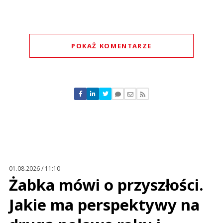
POKAŻ KOMENTARZE
Komentarze (
0
)
Nie znaleziono komentarzy
Zostaw swoje komentarze
Imię (Wymagane)
Anuluj
Prześlij komentarz
01.08.2026 / 11:10
Żabka mówi o przyszłości.
Jakie ma perspektywy na