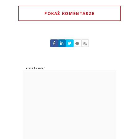
POKAŻ KOMENTARZE
Komentarze (
0
)
Nie znaleziono komentarzy
Zostaw swoje komentarze
Imię (Wymagane)
Anuluj
Prześlij komentarz