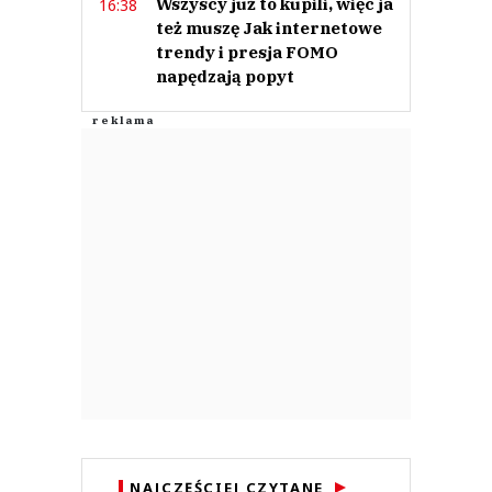
Wszyscy już to kupili, więc ja
16:38
też muszę Jak internetowe
trendy i presja FOMO
napędzają popyt
NAJCZĘŚCIEJ CZYTANE