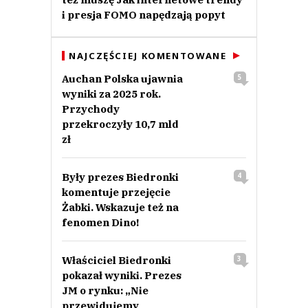
i presja FOMO napędzają popyt
NAJCZĘŚCIEJ KOMENTOWANE
Auchan Polska ujawnia
5
wyniki za 2025 rok.
Przychody
przekroczyły 10,7 mld
zł
Były prezes Biedronki
4
komentuje przejęcie
Żabki. Wskazuje też na
fenomen Dino!
Właściciel Biedronki
3
pokazał wyniki. Prezes
JM o rynku: „Nie
przewidujemy