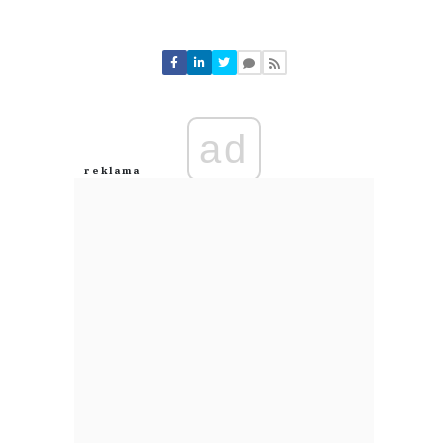
Komentarze (
0
)
Nie znaleziono komentarzy
Zostaw swoje komentarze
Imię (Wymagane)
ad
Anuluj
Prześlij komentarz