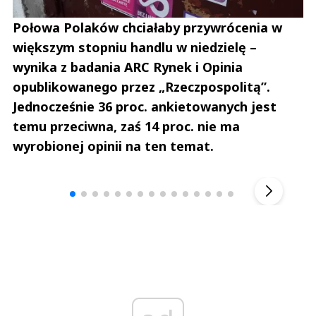
Połowa Polaków chciałaby przywrócenia w
większym stopniu handlu w niedzielę –
wynika z badania ARC Rynek i Opinia
opublikowanego przez „Rzeczpospolitą”.
Jednocześnie 36 proc. ankietowanych jest
temu przeciwna, zaś 14 proc. nie ma
wyrobionej opinii na ten temat.
Andrzej i Marta Sterniccy
Marta i 
▶