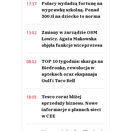
Polacy wydadzą fortunę na
17:37
wyprawkę szkolną. Ponad
500 zł na dziecko to norma
Zmiany w zarządzie OSM
13:02
Łowicz. Agata Makowska
objęła funkcje wiceprezesa
TOP 10 tygodnia: skarga na
08:02
Biedronkę, rewolucja w
aptekach oraz ekspansja
Gulf i Taco Bell
Tesco coraz bliżej
18:05
sprzedaży biznesu. Nowe
informacje o planach sieci
w CEE