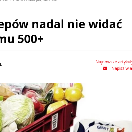
 nadal nie widać efektów programu 500+
epów nadal nie widać
mu 500+
Najnowsze artykuł
L
Napisz wi