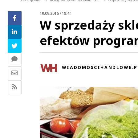
Strona główna
Trendy zakupowe i konsumenckie
W sprzedaży sklepów
>
>
19.09.2016 / 18:44
W sprzedaży skl
efektów progra
WIADOMOSCIHANDLOWE.P