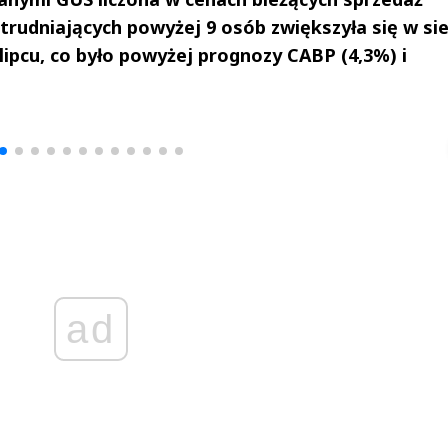
trudniających powyżej 9 osób zwiększyła się w si
lipcu, co było powyżej prognozy CABP (4,3%) i
drzej
Michał Stężalski
FineDiningWe
▶
▶
ad