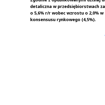
detaliczna w przedsiębiorstwach za
o 5,6% r/r wobec wzrostu o 2,0% w 
konsensusu rynkowego (4,5%).
Andrzej i Marta
Marta i An
Sterniccy
Sterniccy
▶
▶