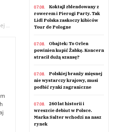
Koktajl zblendowany z
07.08.
rowerem i Pierogi Party. Tak
Lidl Polska zaskoczy kibiców
 ...
Tour de Pologne
Obajtek: To Orlen
07.08.
powinien kupić Żabkę. Koncern
stracił dużą szansę?
Polskiej branży mięsnej
07.08.
nie wystarczy krajowy, musi
podbić rynki zagraniczne
ym
ch
260 lat historii i
07.08.
wreszcie debiut w Polsce.
aj
Marka Salter wchodzi na nasz
rynek