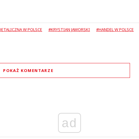
DETALICZNA W POLSCE
#KRYSTIAN JAWORSKI
#HANDEL W POLSCE
POKAŻ KOMENTARZE
Komentarze (
0
)
Nie znaleziono komentarzy
staw swoje komentarze
Imię (Wymagane)
ad
Anuluj