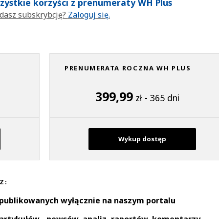
wszystkie korzyści z prenumeraty WH Plus
dasz subskrybcję?
Zaloguj się.
PRENUMERATA ROCZNA WH PLUS
399,99
zł - 365 dni
Wykup dostęp
Z:
 publikowanych wyłącznie na naszym portalu
artykułów - newsów, analiz, raportów, komentarzy,