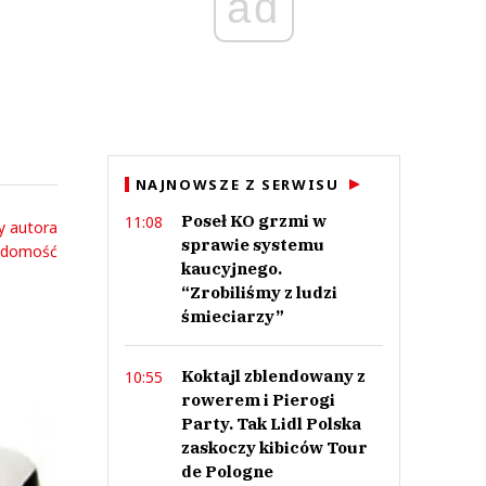
ad
NAJNOWSZE Z SERWISU
Poseł KO grzmi w
11:08
y autora
sprawie systemu
adomość
kaucyjnego.
“Zrobiliśmy z ludzi
śmieciarzy”
Koktajl zblendowany z
10:55
rowerem i Pierogi
Party. Tak Lidl Polska
zaskoczy kibiców Tour
de Pologne