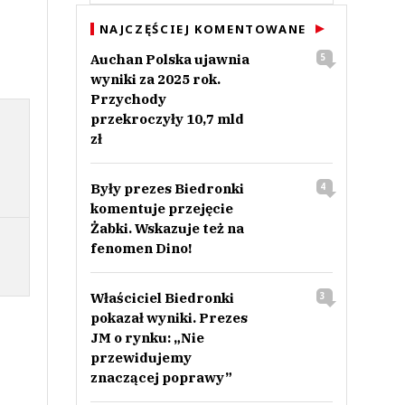
NAJCZĘŚCIEJ KOMENTOWANE
Auchan Polska ujawnia
5
wyniki za 2025 rok.
Przychody
przekroczyły 10,7 mld
zł
Były prezes Biedronki
4
komentuje przejęcie
Żabki. Wskazuje też na
fenomen Dino!
Właściciel Biedronki
3
pokazał wyniki. Prezes
JM o rynku: „Nie
przewidujemy
znaczącej poprawy”