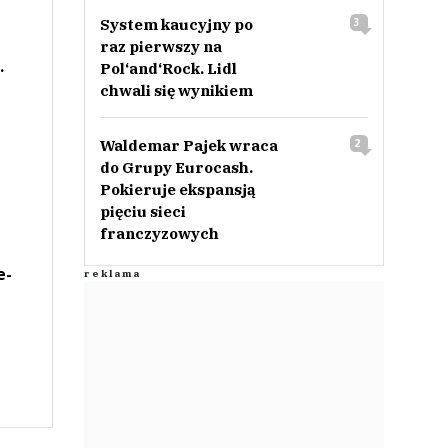
System kaucyjny po
3
raz pierwszy na
.
Pol‘and‘Rock. Lidl
chwali się wynikiem
Waldemar Pajek wraca
2
do Grupy Eurocash.
Pokieruje ekspansją
pięciu sieci
franczyzowych
e-