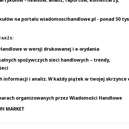
kułów na portalu wiadomoscihandlowe.pl - ponad 50 tys
TAKŻE:
andlowe w wersji drukowanej i e-wydania
okalnych spożywczych sieci handlowych – trendy,
ieci
informacji i analiz. W każdy piątek w twojej skrzynce 
narach organizowanych przez Wiadomości Handlowe
 WH MARKET