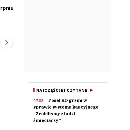
erpniu
ek
Szefem być Sezon 2
Marcin Przybysz
▶
▶
NAJCZĘŚCIEJ CZYTANE
Poseł KO grzmi w
07.08.
sprawie systemu kaucyjnego.
“Zrobiliśmy z ludzi
śmieciarzy”