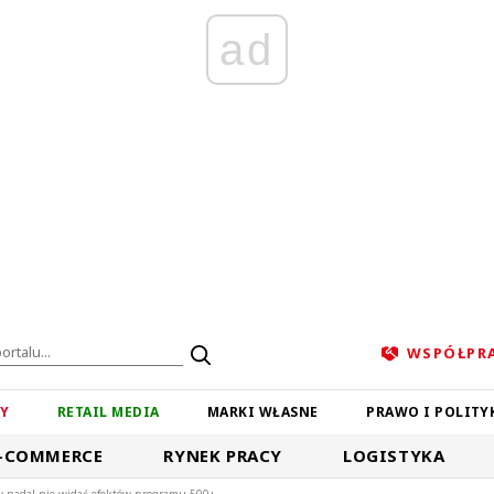
ad
WSPÓŁPR
ZY
RETAIL MEDIA
MARKI WŁASNE
PRAWO I POLITY
-COMMERCE
RYNEK PRACY
LOGISTYKA