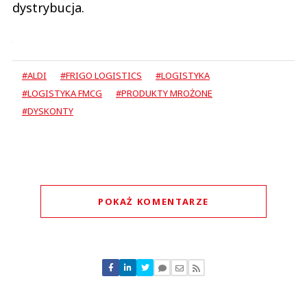
dystrybucja.
#ALDI
#FRIGO LOGISTICS
#LOGISTYKA
#LOGISTYKA FMCG
#PRODUKTY MROŻONE
#DYSKONTY
POKAŻ KOMENTARZE
Komentarze (
0
)
Nie znaleziono komentarzy
Zostaw swoje komentarze
Imię (Wymagane)