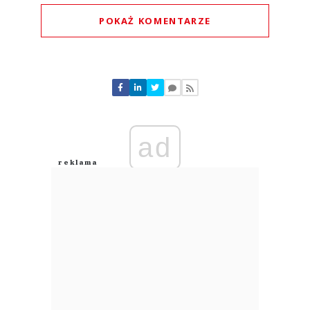
POKAŻ KOMENTARZE
Komentarze (
0
)
Nie znaleziono komentarzy
Zostaw swoje komentarze
Imię (Wymagane)
ad
Anuluj
Prześlij komentarz