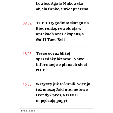
Łowicz. Agata Makowska
objęła funkcje wiceprezesa
TOP 10 tygodnia: skarga na
08:02
Biedronkę, rewolucja w
aptekach oraz ekspansja
Gulf i Taco Bell
Tesco coraz bliżej
18:05
sprzedaży biznesu. Nowe
informacje o planach sieci
w CEE
Wszyscy już to kupili, więc ja
16:38
też muszę Jak internetowe
trendy i presja FOMO
napędzają popyt