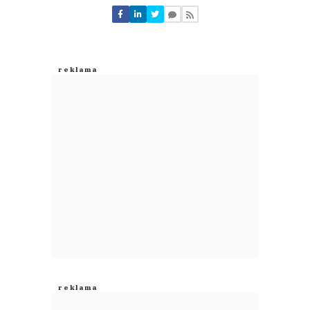
Nie znaleziono komentarzy
Zostaw swoje komentarze
Imię (Wymagane)
Anuluj
Prześlij komentarz