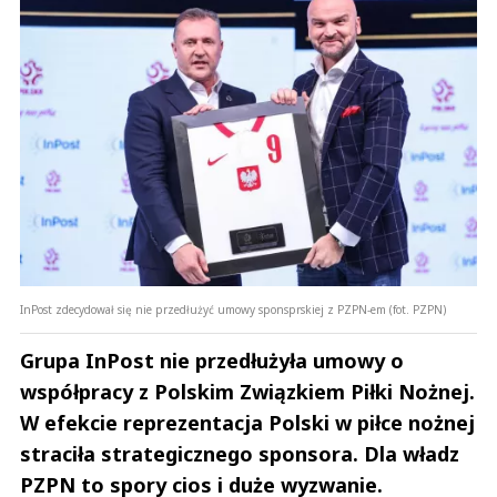
InPost zdecydował się nie przedłużyć umowy sponsprskiej z PZPN-em (fot. PZPN)
Grupa InPost nie przedłużyła umowy o
współpracy z Polskim Związkiem Piłki Nożnej.
W efekcie reprezentacja Polski w piłce nożnej
straciła strategicznego sponsora. Dla władz
PZPN to spory cios i duże wyzwanie.