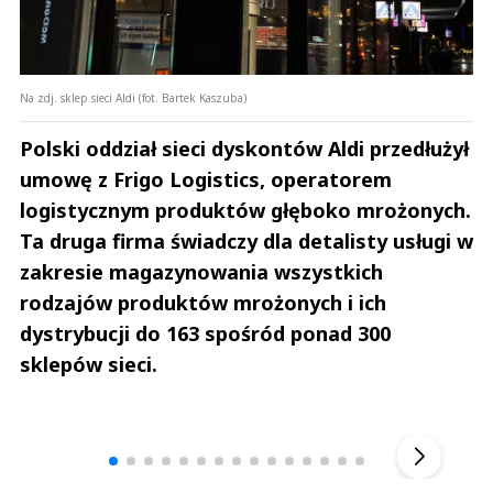
Na zdj. sklep sieci Aldi (fot. Bartek Kaszuba)
Polski oddział sieci dyskontów Aldi przedłużył
umowę z Frigo Logistics, operatorem
logistycznym produktów głęboko mrożonych.
Ta druga firma świadczy dla detalisty usługi w
zakresie magazynowania wszystkich
rodzajów produktów mrożonych i ich
dystrybucji do 163 spośród ponad 300
sklepów sieci.
Andrzej i Marta Sterniccy
Marta i 
▶