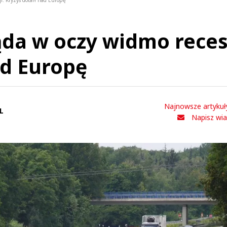
i. Kryzys dotarł nad Europę
ąda w oczy widmo recesj
ad Europę
Najnowsze artykuł
L
Napisz wi