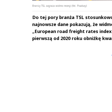
Branży TSL zagraża widmo recesji (fot. Pixabay)
Do tej pory branża TSL stosunkowo 
najnowsze dane pokazują, że widmo 
„European road freight rates index
pierwszą od 2020 roku obniżkę kwar
Andrzej i Marta
Marta i An
Sterniccy
Sterniccy
▶
▶