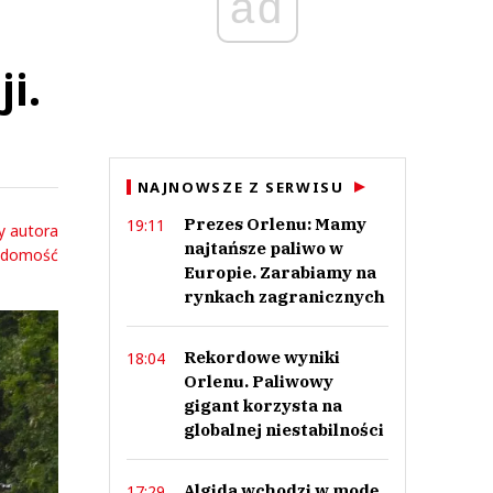
ad
i.
NAJNOWSZE Z SERWISU
Prezes Orlenu: Mamy
19:11
y autora
najtańsze paliwo w
adomość
Europie. Zarabiamy na
rynkach zagranicznych
Rekordowe wyniki
18:04
Orlenu. Paliwowy
gigant korzysta na
globalnej niestabilności
Algida wchodzi w modę.
17:29