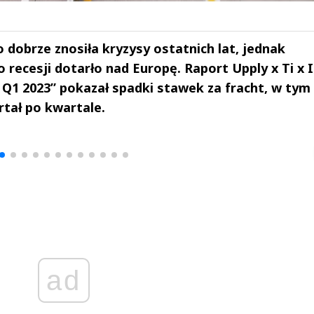
dobrze znosiła kryzysy ostatnich lat, jednak
recesji dotarło nad Europę. Raport Upply x Ti x 
 Q1 2023” pokazał spadki stawek za fracht, w tym
tał po kwartale.
drzej
Michał Stężalski
FineDiningWe
▶
▶
ad