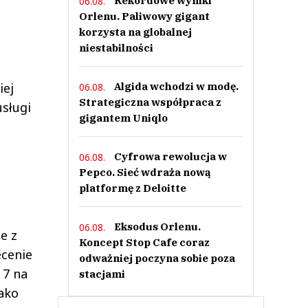
Rekordowe wyniki
06.08.
Orlenu. Paliwowy gigant
korzysta na globalnej
niestabilności
Algida wchodzi w modę.
iej
06.08.
Strategiczna współpraca z
usługi
gigantem Uniqlo
Cyfrowa rewolucja w
06.08.
Pepco. Sieć wdraża nową
platformę z Deloitte
Eksodus Orlenu.
06.08.
e z
Koncept Stop Cafe coraz
ecenie
odważniej poczyna sobie poza
 7 na
stacjami
jako