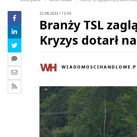
Strona główna
Łańcuch dostaw
Branży TSL zagląda w oczy widmo recesj
>
>
22.08.2023 / 12:34
Branży TSL zagl
Kryzys dotarł n
WIADOMOSCIHANDLOWE.P