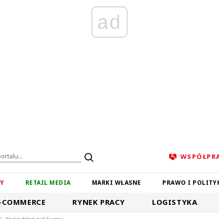
ad
WSPÓŁPR
ZY
RETAIL MEDIA
MARKI WŁASNE
PRAWO I POLITY
-COMMERCE
RYNEK PRACY
LOGISTYKA