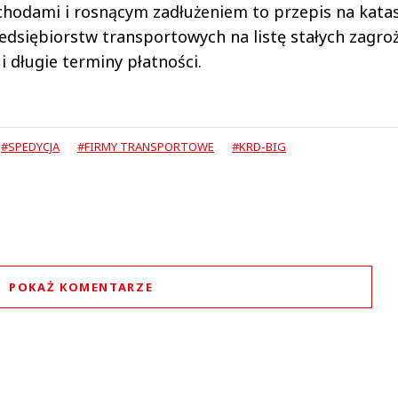
chodami i rosnącym zadłużeniem to przepis na kata
zedsiębiorstw transportowych na listę stałych zagro
i długie terminy płatności.
#SPEDYCJA
#FIRMY TRANSPORTOWE
#KRD-BIG
POKAŻ KOMENTARZE
Komentarze (
0
)
Nie znaleziono komentarzy
staw swoje komentarze