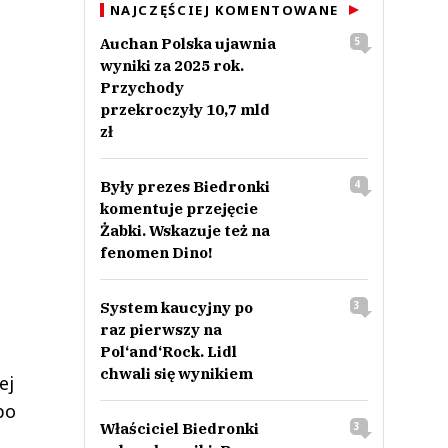
NAJCZĘŚCIEJ KOMENTOWANE
Auchan Polska ujawnia
5
wyniki za 2025 rok.
Przychody
przekroczyły 10,7 mld
zł
Były prezes Biedronki
4
komentuje przejęcie
Żabki. Wskazuje też na
fenomen Dino!
System kaucyjny po
3
raz pierwszy na
Pol‘and‘Rock. Lidl
chwali się wynikiem
ej
po
Właściciel Biedronki
3