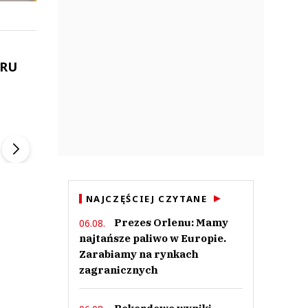
IRU
ek
Szefem być Sezon 2
Marcin Przybysz
▶
▶
NAJCZĘŚCIEJ CZYTANE
Prezes Orlenu: Mamy
06.08.
najtańsze paliwo w Europie.
Zarabiamy na rynkach
zagranicznych