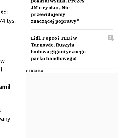
pokazał wyniki. Prezes
JM o rynku: „Nie
ści
przewidujemy
4 tys.
znaczącej poprawy”
Lidl, Pepco i TEDi w
2
Tarnowie. Ruszyła
budowa gigantycznego
parku handlowego!
 w
i
amil
u
wany