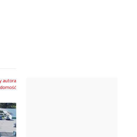
ie nie
y autora
adomość