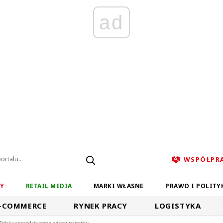
ad
WSPÓŁPR
ZY
RETAIL MEDIA
MARKI WŁASNE
PRAWO I POLITY
-COMMERCE
RYNEK PRACY
LOGISTYKA