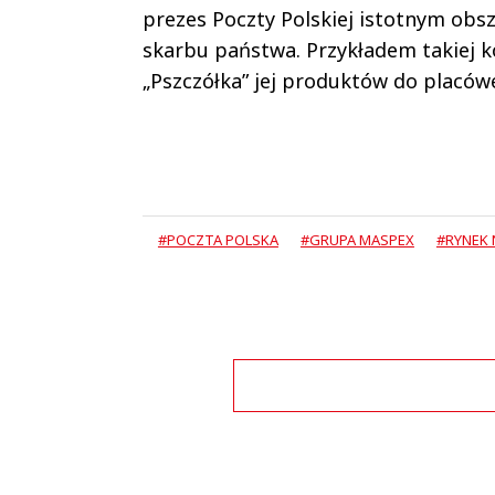
prezes Poczty Polskiej istotnym obs
skarbu państwa. Przykładem takiej 
„Pszczółka” jej produktów do placówe
#POCZTA POLSKA
#GRUPA MASPEX
#RYNEK