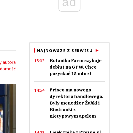
ad
NAJNOWSZE Z SERWISU
Botanika Farm szykuje
15:03
y autora
debiut na GPW. Chce
adomość
pozyskać 15 mln zł
Frisco ma nowego
14:54
dyrektora handlowego.
Były menedżer Żabki i
Biedronki z
nietypowym apelem
Lisek znika z Pyszne.pl.
14:28