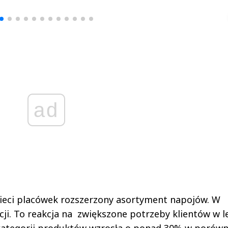
▶
▶
ad
sieci placówek rozszerzony asortyment napojów. W
ji. To reakcja na zwiększone potrzeby klientów w l