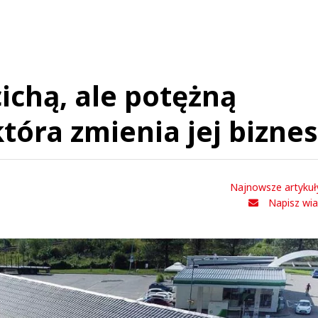
1111
23.02.2019 / 21:45
ichą, ale potężną
t was minimized by the moderator on the site
przesyłki A nie bawić się w sklep spożywczy tylko podpasek brakuje nic się na poczc
tóra zmienia jej biznes
zmienia żenada.
1111
Odpowiedz
0
Najnowsze artykuł
0
Napisz wi
Dg
02.08.2018 / 00:52
t was minimized by the moderator on the site