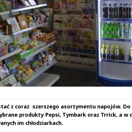
ystać z coraz szerszego asortymentu napojów. Do
rane produkty Pepsi, Tymbark oraz Trrick, a w c
nych im chłodziarkach.
drzej
Michał Stężalski
FineDiningWe