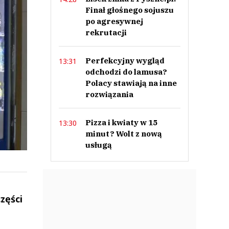
Finał głośnego sojuszu
po agresywnej
rekrutacji
Perfekcyjny wygląd
13:31
odchodzi do lamusa?
Polacy stawiają na inne
rozwiązania
Pizza i kwiaty w 15
13:30
minut? Wolt z nową
usługą
zęści
ek
Szefem być Sezon 2
Marcin Przybysz