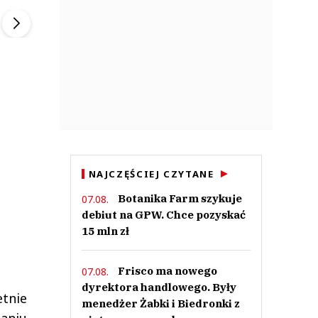
▶
▶
NAJCZĘŚCIEJ CZYTANE
Botanika Farm szykuje
07.08.
debiut na GPW. Chce pozyskać
15 mln zł
Frisco ma nowego
07.08.
dyrektora handlowego. Były
etnie
menedżer Żabki i Biedronki z