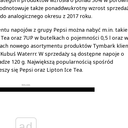
 kategorii produktów wzrosła o ponad 30% w porów
a odnotowuje także ponaddwukrotny wzrost sprzeda
o analogicznego okresu z 2017 roku.
u napojów z grupy Pepsi można nabyć m.in. takie
ce Tea oraz 7UP w butelkach o pojemności 0,5 l oraz 
amach nowego asortymentu produktów Tymbark klien
, Kubuś Waterrr. W sprzedaży są dostępne napoje o
wadze 120 g. Największą popularnością spośród
zy się Pepsi oraz Lipton Ice Tea.
REKLAMA
ad