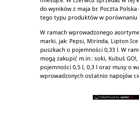
miesiące. W czerwcu sprzedaż w tej
do wyników z maja br. Poczta Polsk
tego typu produktów w porównaniu d
W ramach wprowadzonego asortyment
marki, jak: Pepsi, Mirinda, Lipton I
puszkach o pojemności 0,33 l. W r
mogą zakupić m.in.: soki, Kubuś GO!
pojemności 0,5 l, 0,3 l oraz musy o 
wprowadzonych ostatnio napojów cies