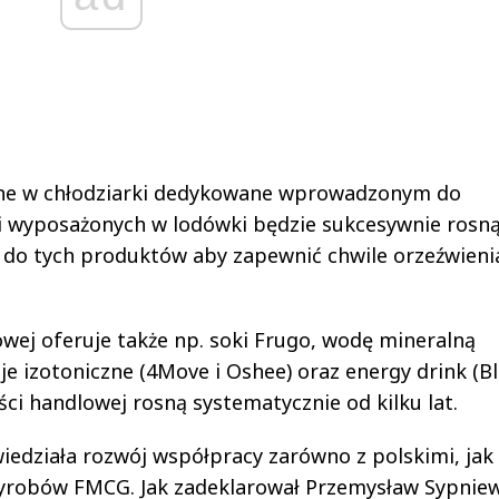
ne w chłodziarki dedykowane wprowadzonym do
ji wyposażonych w lodówki będzie sukcesywnie rosną
do tych produktów aby zapewnić chwile orzeźwienia
owej oferuje także np. soki Frugo, wodę mineralną
 izotoniczne (4Move i Oshee) oraz energy drink (Bl
ści handlowej rosną systematycznie od kilku lat.
iedziała rozwój współpracy zarówno z polskimi, jak 
obów FMCG. Jak zadeklarował Przemysław Sypniew