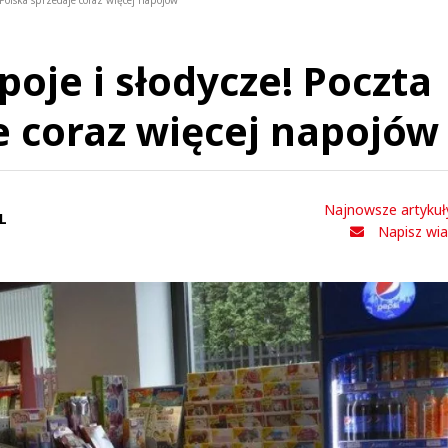
 Polska sprzedaje coraz więcej napojów
oje i słodycze! Poczta
e coraz więcej napojów
Najnowsze artykuł
L
Napisz wi