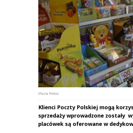
(Poczta Polska)
Klienci Poczty Polskiej mogą korz
sprzedaży wprowadzone zostały wyb
placówek są oferowane w dedykowa
Andrzej i Marta
Marta i An
Sterniccy
Sterniccy