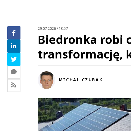
29.07.2026 / 13:57
Biedronka robi c
This commen
Poczta powinna sprzedać koperty i produkty do nadania 
transformację, k
MICHAŁ CZUBAK
This commen