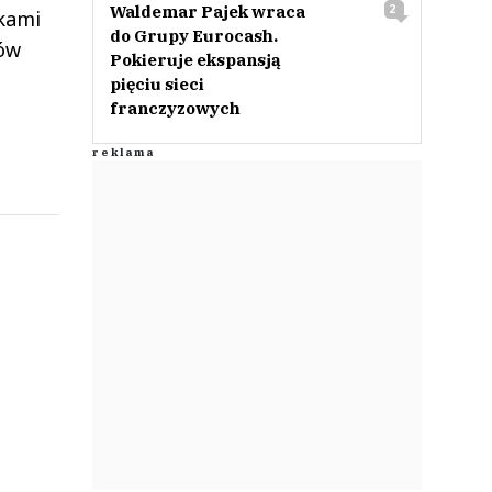
Waldemar Pajek wraca
2
łkami
do Grupy Eurocash.
ków
Pokieruje ekspansją
pięciu sieci
franczyzowych