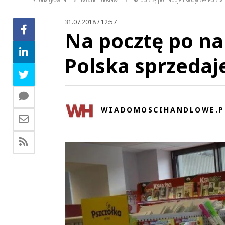
Strona główna
Łańcuch dostaw
Na pocztę po napoje i słodycze! Poczta
>
>
31.07.2018 / 12:57
Na pocztę po nap
Polska sprzedaj
WIADOMOSCIHANDLOWE.P