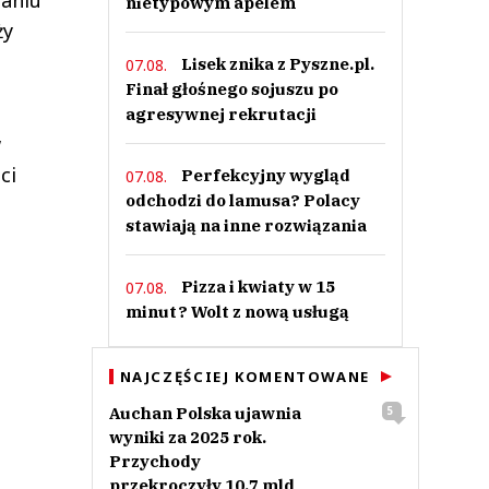
naniu
nietypowym apelem
ży
Lisek znika z Pyszne.pl.
07.08.
Finał głośnego sojuszu po
agresywnej rekrutacji
w
ci
Perfekcyjny wygląd
07.08.
odchodzi do lamusa? Polacy
stawiają na inne rozwiązania
Pizza i kwiaty w 15
07.08.
minut? Wolt z nową usługą
NAJCZĘŚCIEJ KOMENTOWANE
Auchan Polska ujawnia
5
wyniki za 2025 rok.
Przychody
przekroczyły 10,7 mld