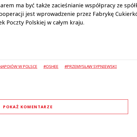
zarem ma być także zacieśnianie współpracy ze spó
kooperacji jest wprowadzenie przez Fabrykę Cukier
k Poczty Polskiej w całym kraju.
 NAPOJÓW W POLSCE
#OSHEE
#PRZEMYSŁAW SYPNIEWSKI
POKAŻ KOMENTARZE
Komentarze (
2
)