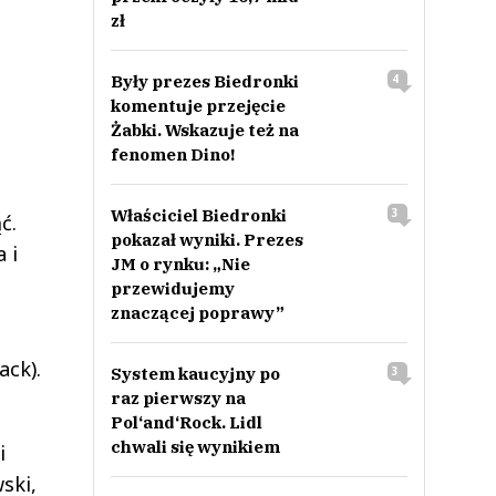
zł
Były prezes Biedronki
4
komentuje przejęcie
Żabki. Wskazuje też na
fenomen Dino!
Właściciel Biedronki
3
ć.
pokazał wyniki. Prezes
 i
JM o rynku: „Nie
przewidujemy
znaczącej poprawy”
ack).
System kaucyjny po
3
raz pierwszy na
Pol‘and‘Rock. Lidl
chwali się wynikiem
i
ski,