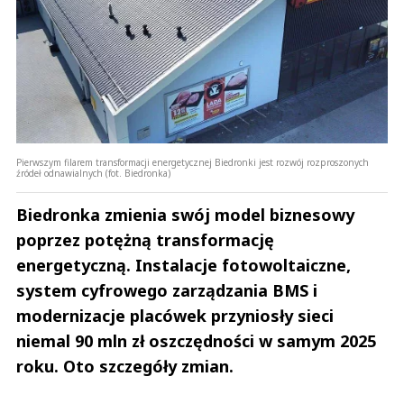
Pierwszym filarem transformacji energetycznej Biedronki jest rozwój rozproszonych
źródeł odnawialnych (fot. Biedronka)
Biedronka zmienia swój model biznesowy
poprzez potężną transformację
energetyczną. Instalacje fotowoltaiczne,
system cyfrowego zarządzania BMS i
modernizacje placówek przyniosły sieci
niemal 90 mln zł oszczędności w samym 2025
roku. Oto szczegóły zmian.