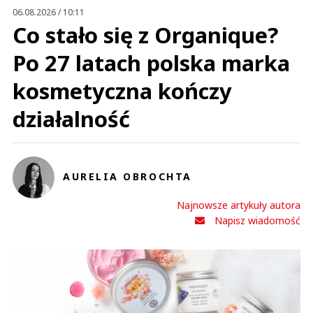
06.08.2026 / 10:11
nieprzydatny
Co stało się z Organique?
ann
Odpowiedz
Po 27 latach polska marka
1
kosmetyczna kończy
0
działalność
ann
AURELIA OBROCHTA
19.10.2017 / 13:42
This comment was minimized by the moderator on the site
Najnowsze artykuły autora
Napisz wiadomość
nieprzydatny
ann
Odpowiedz
1
0