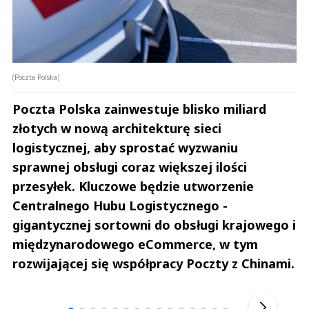
(Poczta Polska)
Poczta Polska zainwestuje blisko miliard
złotych w nową architekturę sieci
logistycznej, aby sprostać wyzwaniu
sprawnej obsługi coraz większej ilości
przesyłek. Kluczowe będzie utworzenie
Centralnego Hubu Logistycznego -
gigantycznej sortowni do obsługi krajowego i
międzynarodowego eCommerce, w tym
rozwijającej się współpracy Poczty z Chinami.
Andrzej i Marta Sterniccy
Marta i 
▶