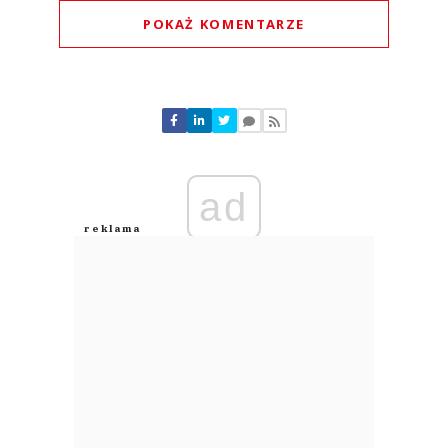
POKAŻ KOMENTARZE
Komentarze (
0
)
Nie znaleziono komentarzy
Zostaw swoje komentarze
Imię (Wymagane)
ad
Anuluj
Prześlij komentarz