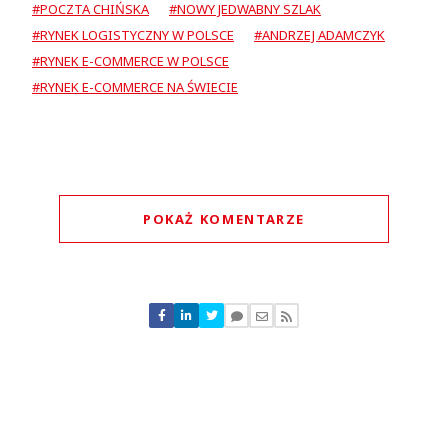
#POCZTA CHIŃSKA
#NOWY JEDWABNY SZLAK
#RYNEK LOGISTYCZNY W POLSCE
#ANDRZEJ ADAMCZYK
#RYNEK E-COMMERCE W POLSCE
#RYNEK E-COMMERCE NA ŚWIECIE
POKAŻ KOMENTARZE
Komentarze (
2
)
ann
19.10.2017 / 13:43
This comment was minimized by the moderator on the site