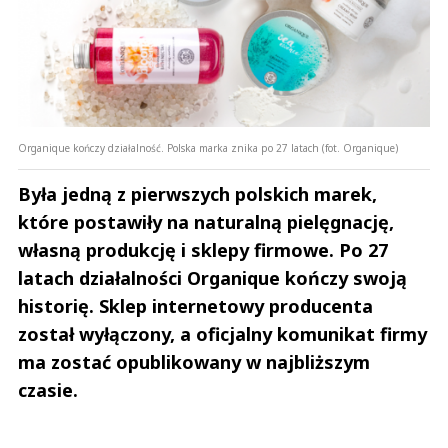
Nie znaleziono komentarzy
Zostaw swoje komentarze
Imię (Wymagane)
Anuluj
Organique kończy działalność. Polska marka znika po 27 latach (fot. Organique)
Prześlij komentarz
Była jedną z pierwszych polskich marek,
które postawiły na naturalną pielęgnację,
własną produkcję i sklepy firmowe. Po 27
latach działalności Organique kończy swoją
historię. Sklep internetowy producenta
został wyłączony, a oficjalny komunikat firmy
ma zostać opublikowany w najbliższym
czasie.