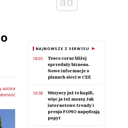
ad
bo
NAJNOWSZE Z SERWISU
Tesco coraz bliżej
18:05
sprzedaży biznesu.
Nowe informacje o
planach sieci w CEE
y autora
Wszyscy już to kupili,
16:38
adomość
więc ja też muszę Jak
internetowe trendy i
presja FOMO napędzają
popyt