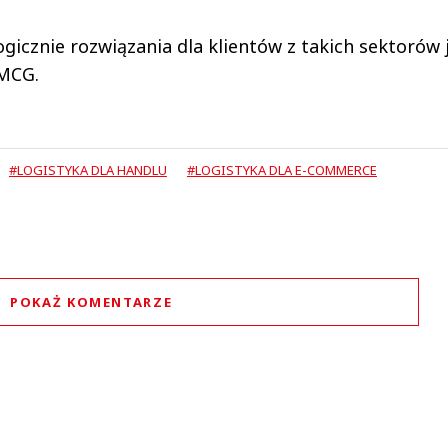
icznie rozwiązania dla klientów z takich sektorów 
FMCG.
#LOGISTYKA DLA HANDLU
#LOGISTYKA DLA E-COMMERCE
POKAŻ KOMENTARZE
Komentarze (
0
)
Nie znaleziono komentarzy
staw swoje komentarze
Imię (Wymagane)