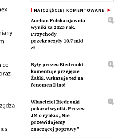
mex,
NAJCZĘŚCIEJ KOMENTOWANE
Auchan Polska ujawnia
5
wyniki za 2025 rok.
miany
Przychody
ym
przekroczyły 10,7 mld
zł
a co
Były prezes Biedronki
4
komentuje przejęcie
oraz
Żabki. Wskazuje też na
fenomen Dino!
Właściciel Biedronki
3
rządza
pokazał wyniki. Prezes
JM o rynku: „Nie
przewidujemy
ics
znaczącej poprawy”