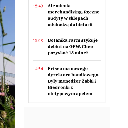
AI zmienia
15:49
merchandising. Ręczne
audyty w sklepach
odchodzą do historii
Botanika Farm szykuje
15:03
debiut na GPW. Chce
pozyskać 15 mln zł
Frisco ma nowego
14:54
dyrektora handlowego.
Były menedżer Żabki i
Biedronki z
nietypowym apelem