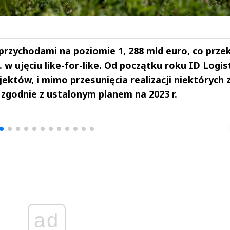
 przychodami na poziomie 1, 288 mld euro, co prze
c. w ujęciu like-for-like. Od początku roku ID Logis
któw, i mimo przesunięcia realizacji niektórych z
 zgodnie z ustalonym planem na 2023 r.
drzej
Michał Stężalski
FineDiningWe
▶
▶
ad