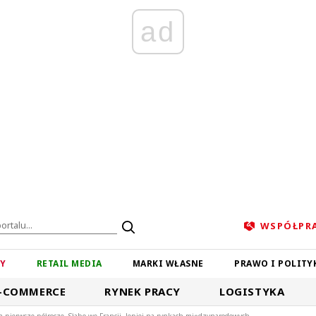
ad
WSPÓŁPR
ZY
RETAIL MEDIA
MARKI WŁASNE
PRAWO I POLITY
-COMMERCE
RYNEK PRACY
LOGISTYKA