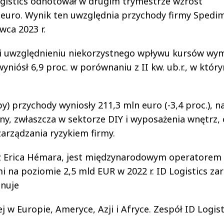
gistics odnotował w drugim trymestrze wzrost
 euro. Wynik ten uwzględnia przychody firmy Spedi
wca 2023 r.
i uwzględnieniu niekorzystnego wpływu kursów wy
niósł 6,9 proc. w porównaniu z II kw. ub.r., w któr
) przychody wyniosły 211,3 mln euro (-3,4 proc.), n
y, zwłaszcza w sektorze DIY i wyposażenia wnętrz, 
zarządzania ryzykiem firmy.
ez Erica Hémara, jest międzynarodowym operatorem
i na poziomie 2,5 mld EUR w 2022 r. ID Logistics za
onuje
w Europie, Ameryce, Azji i Afryce. Zespół ID Logist