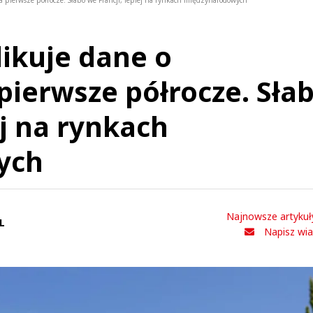
a pierwsze półrocze. Słabo we Francji, lepiej na rynkach międzynarodowych
likuje dane o
pierwsze półrocze. Sła
ej na rynkach
ych
Najnowsze artykuł
L
Napisz wi