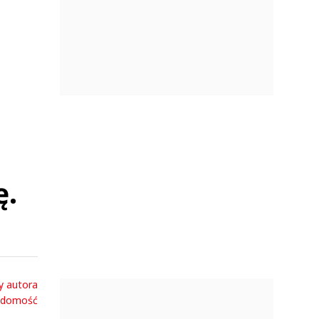
ę.
y autora
adomość