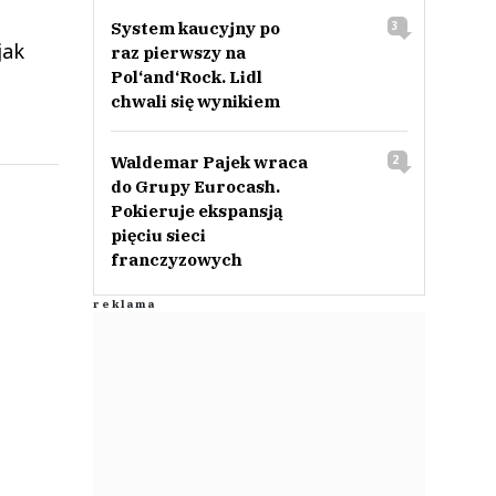
System kaucyjny po
3
jak
raz pierwszy na
Pol‘and‘Rock. Lidl
chwali się wynikiem
Waldemar Pajek wraca
2
do Grupy Eurocash.
Pokieruje ekspansją
pięciu sieci
franczyzowych