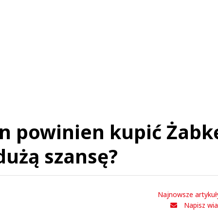
Anuluj
Prześlij komentarz
en powinien kupić Żabk
 dużą szansę?
Najnowsze artykuł
Napisz wi