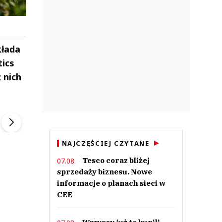
kłada
tics
 nich
ek
Szefem być Sezon 2
Marcin Przybysz
▶
▶
NAJCZĘŚCIEJ CZYTANE
Tesco coraz bliżej
07.08.
sprzedaży biznesu. Nowe
informacje o planach sieci w
CEE