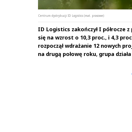
Centrum dystrybucji ID Logistics (mat. prasowe)
ID Logistics zakończył I półrocze z
się na wzrost o 10,3 proc., i 4,3 pro
rozpoczął wdrażanie 12 nowych proje
na drugą połowę roku, grupa działa
Andrzej i Marta
Marta i An
Sterniccy
Sterniccy
▶
▶