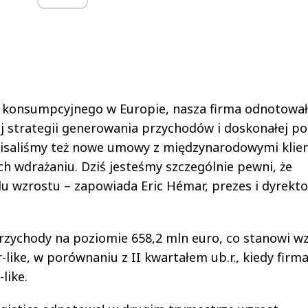
 konsumpcyjnego w Europie, nasza firma odnotowa
j strategii generowania przychodów i doskonałej po
isaliśmy też nowe umowy z międzynarodowymi klie
h wdrażaniu. Dziś jesteśmy szczególnie pewni, że
wzrostu – zapowiada Eric Hémar, prezes i dyrekto
przychody na poziomie 658,2 mln euro, co stanowi w
or-like, w porównaniu z II kwartałem ub.r., kiedy firm
like.