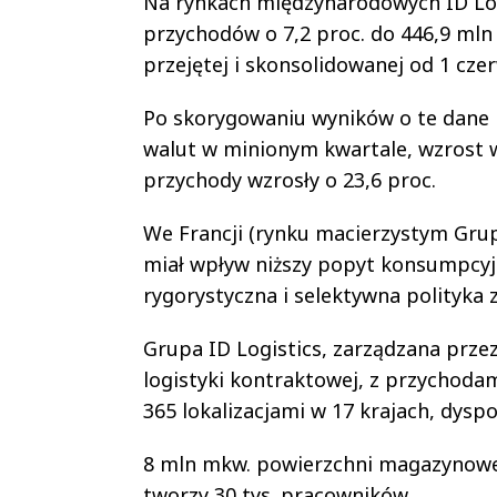
Na rynkach międzynarodowych ID Lo
przychodów o 7,2 proc. do 446,9 mln
przejętej i skonsolidowanej od 1 czer
Po skorygowaniu wyników o te dane 
walut w minionym kwartale, wzrost wy
przychody wzrosły o 23,6 proc.
We Francji (rynku macierzystym Grupy
miał wpływ niższy popyt konsumpcyjn
rygorystyczna i selektywna polityka 
Grupa ID Logistics, zarządzana prz
logistyki kontraktowej, z przychodam
365 lokalizacjami w 17 krajach, dysp
8 mln mkw. powierzchni magazynowej 
tworzy 30 tys. pracowników.