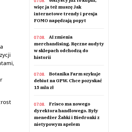
Wszyscy już to kupili,
07.08.
więc ja też muszę Jak
internetowe trendy i presja
FOMO napędzają popyt
AI zmienia
07.08.
merchandising. Ręczne audyty
ła
w sklepach odchodzą do
zycji
historii
ntami,
Botanika Farm szykuje
07.08.
r
debiut na GPW. Chce pozyskać
15 mln zł
zrost
Frisco ma nowego
07.08.
a
dyrektora handlowego. Były
menedżer Żabki i Biedronki z
nietypowym apelem