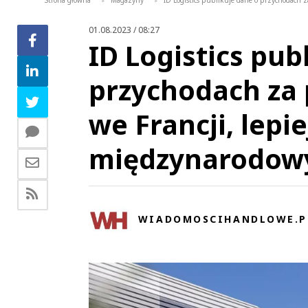
Strona główna
Magazyny
ID Logistics publikuje dane o przychodach z
>
>
01.08.2023 / 08:27
ID Logistics pub
przychodach za 
we Francji, lepi
międzynarodow
WIADOMOSCIHANDLOWE.P