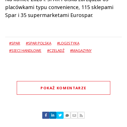
placówkami typu convenience, 115 sklepami
Spar i 35 supermarketami Eurospar.
#SPAR
#SPAR POLSKA
#LOGISTYKA
#SIECI HANDLOWE
#CZELADŹ
#MAGAZYNY
POKAŻ KOMENTARZE
Komentarze (
0
)
Nie znaleziono komentarzy
Zostaw swoje komentarze
Imię (Wymagane)