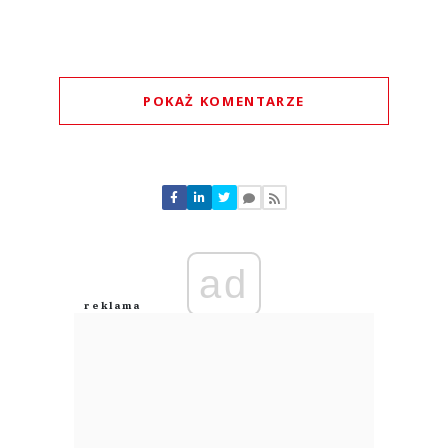
POKAŻ KOMENTARZE
Komentarze (
0
)
Nie znaleziono komentarzy
Zostaw swoje komentarze
Imię (Wymagane)
ad
Anuluj
Prześlij komentarz