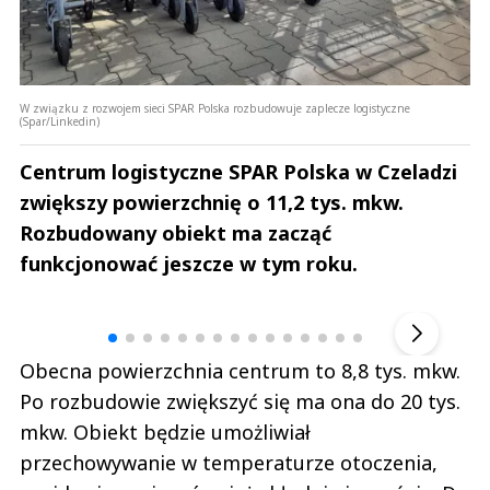
W związku z rozwojem sieci SPAR Polska rozbudowuje zaplecze logistyczne
(Spar/Linkedin)
Centrum logistyczne SPAR Polska w Czeladzi
zwiększy powierzchnię o 11,2 tys. mkw.
Rozbudowany obiekt ma zacząć
funkcjonować jeszcze w tym roku.
Andrzej i Marta Sterniccy
Marta i 
▶
Obecna powierzchnia centrum to 8,8 tys. mkw.
Po rozbudowie zwiększyć się ma ona do 20 tys.
mkw. Obiekt będzie umożliwiał
przechowywanie w temperaturze otoczenia,