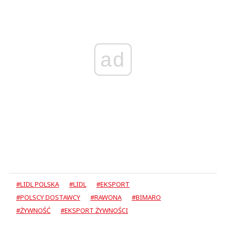
ad
#LIDL POLSKA
#LIDL
#EKSPORT
#POLSCY DOSTAWCY
#RAWONA
#BIMARO
#ŻYWNOŚĆ
#EKSPORT ŻYWNOŚCI