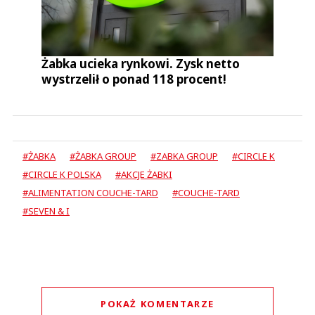
Żabka ucieka rynkowi. Zysk netto
wystrzelił o ponad 118 procent!
#ŻABKA
#ŻABKA GROUP
#ZABKA GROUP
#CIRCLE K
#CIRCLE K POLSKA
#AKCJE ŻABKI
#ALIMENTATION COUCHE-TARD
#COUCHE-TARD
#SEVEN & I
POKAŻ KOMENTARZE