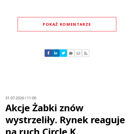
POKAŻ KOMENTARZE
Komentarze (
0
)
Nie znaleziono komentarzy
Zostaw swoje komentarze
Imię (Wymagane)
Anuluj
Prześlij komentarz
31.07.2026 / 11:00
Akcje Żabki znów
wystrzeliły. Rynek reaguje
na ruch Circle K