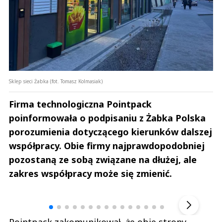
Sklep sieci Żabka (fot. Tomasz Kolmasiak)
Firma technologiczna Pointpack
poinformowała o podpisaniu z Żabka Polska
porozumienia dotyczącego kierunków dalszej
współpracy. Obie firmy najprawdopodobniej
pozostaną ze sobą związane na dłużej, ale
zakres współpracy może się zmienić.
Andrzej i Marta Sterniccy
Marta i 
▶
Pointpack zakomunikował, że obie strony