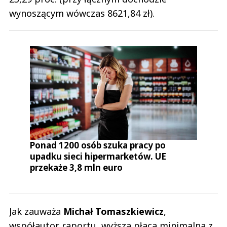
wynoszącym wówczas 8621,84 zł).
Ponad 1200 osób szuka pracy po
upadku sieci hipermarketów. UE
przekaże 3,8 mln euro
Jak zauważa
Michał Tomaszkiewicz
,
współautor raportu, wyższa płaca minimalna z