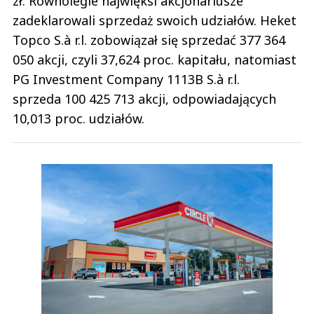
zł. Równolegle najwięksi akcjonariusze
zadeklarowali sprzedaż swoich udziałów. Heket
Topco S.à r.l. zobowiązał się sprzedać 377 364
050 akcji, czyli 37,624 proc. kapitału, natomiast
PG Investment Company 1113B S.à r.l.
sprzeda 100 425 713 akcji, odpowiadających
10,013 proc. udziałów.