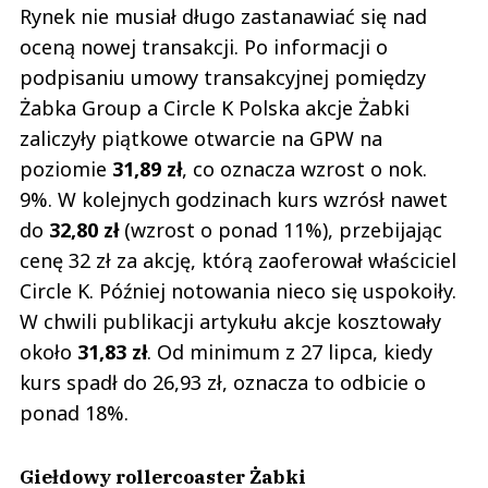
Rynek nie musiał długo zastanawiać się nad
oceną nowej transakcji. Po informacji o
podpisaniu umowy transakcyjnej pomiędzy
Żabka Group a Circle K Polska akcje Żabki
zaliczyły piątkowe otwarcie na GPW na
poziomie
31,89 zł
, co oznacza wzrost o nok.
9%. W kolejnych godzinach kurs wzrósł nawet
do
32,80 zł
(wzrost o ponad 11%), przebijając
cenę 32 zł za akcję, którą zaoferował właściciel
Circle K. Później notowania nieco się uspokoiły.
W chwili publikacji artykułu akcje kosztowały
około
31,83 zł
. Od minimum z 27 lipca, kiedy
kurs spadł do 26,93 zł, oznacza to odbicie o
ponad 18%.
Giełdowy rollercoaster Żabki