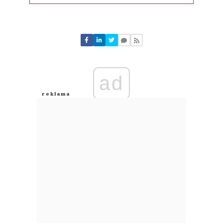
Komentarze (
0
)
Nie znaleziono komentarzy
Zostaw swoje komentarze
Imię (Wymagane)
ad
Anuluj
Prześlij komentarz