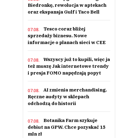
Biedronkę, rewolucja w aptekach
oraz ekspansja Gulf i Taco Bell
Tesco coraz bliżej
07.08.
sprzedaży biznesu. Nowe
informacje o planach sieci w CEE
Wszyscy już to kupili, więc ja
07.08.
też muszę Jak internetowe trendy
i presja FOMO napędzają popyt
AI zmienia merchandising.
07.08.
Ręczne audyty w sklepach
odchodzą do historii
Botanika Farm szykuje
07.08.
debiut na GPW. Chce pozyskać 15
mln zł