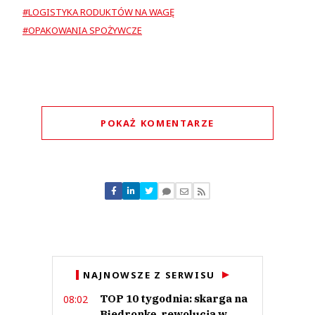
#LOGISTYKA RODUKTÓW NA WAGĘ
#OPAKOWANIA SPOŻYWCZE
POKAŻ KOMENTARZE
Komentarze (
0
)
Nie znaleziono komentarzy
Zostaw swoje komentarze
Imię (Wymagane)
Anuluj
NAJNOWSZE Z SERWISU
Prześlij komentarz
TOP 10 tygodnia: skarga na
08:02
Biedronkę, rewolucja w