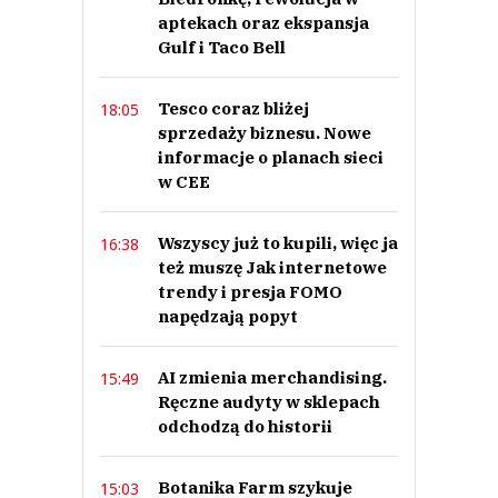
aptekach oraz ekspansja
Gulf i Taco Bell
Tesco coraz bliżej
18:05
sprzedaży biznesu. Nowe
informacje o planach sieci
w CEE
Wszyscy już to kupili, więc ja
16:38
też muszę Jak internetowe
trendy i presja FOMO
napędzają popyt
AI zmienia merchandising.
15:49
Ręczne audyty w sklepach
odchodzą do historii
Botanika Farm szykuje
15:03