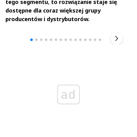
tego segmentu, to rozwiązanie staje się
dostępne dla coraz większej grupy
producentów i dystrybutorów.
Andrzej i Marta Sterniccy
Marta i 
▶
ad