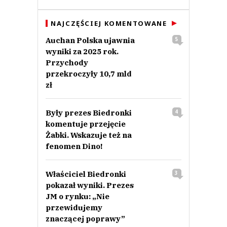
NAJCZĘŚCIEJ KOMENTOWANE
Auchan Polska ujawnia
5
wyniki za 2025 rok.
Przychody
przekroczyły 10,7 mld
zł
Były prezes Biedronki
4
komentuje przejęcie
Żabki. Wskazuje też na
fenomen Dino!
Właściciel Biedronki
3
pokazał wyniki. Prezes
JM o rynku: „Nie
przewidujemy
znaczącej poprawy”