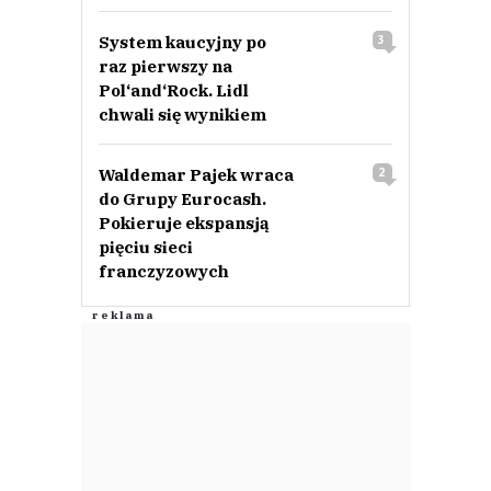
System kaucyjny po
3
raz pierwszy na
Pol‘and‘Rock. Lidl
chwali się wynikiem
Waldemar Pajek wraca
2
do Grupy Eurocash.
Pokieruje ekspansją
pięciu sieci
franczyzowych