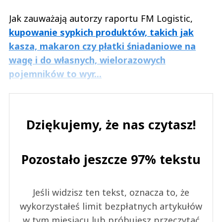
Jak zauważają autorzy raportu FM Logistic,
kupowanie sypkich produktów, takich jak
kasza, makaron czy płatki śniadaniowe na
wagę i do własnych, wielorazowych
pojemników to wyr...
Dziękujemy, że nas czytasz!
Pozostało jeszcze 97% tekstu
Jeśli widzisz ten tekst, oznacza to, że
wykorzystałeś limit bezpłatnych artykułów
w tym miesiącu lub próbujesz przeczytać