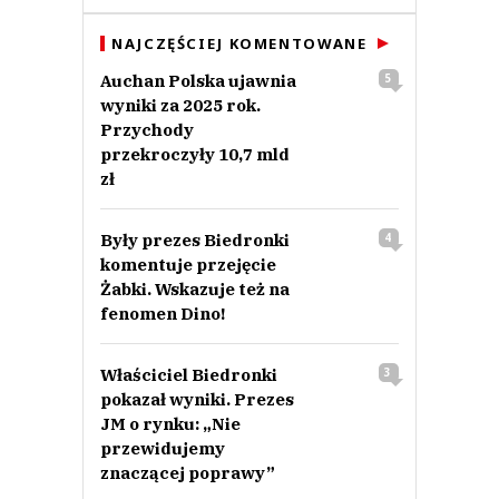
NAJCZĘŚCIEJ KOMENTOWANE
Auchan Polska ujawnia
5
wyniki za 2025 rok.
Przychody
przekroczyły 10,7 mld
zł
Były prezes Biedronki
4
komentuje przejęcie
Żabki. Wskazuje też na
fenomen Dino!
Właściciel Biedronki
3
pokazał wyniki. Prezes
JM o rynku: „Nie
przewidujemy
znaczącej poprawy”