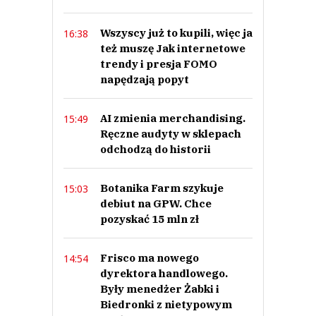
Wszyscy już to kupili, więc ja
16:38
też muszę Jak internetowe
trendy i presja FOMO
napędzają popyt
AI zmienia merchandising.
15:49
Ręczne audyty w sklepach
odchodzą do historii
Botanika Farm szykuje
15:03
debiut na GPW. Chce
pozyskać 15 mln zł
Frisco ma nowego
14:54
dyrektora handlowego.
Były menedżer Żabki i
Biedronki z nietypowym