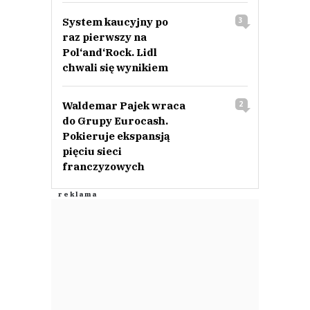
System kaucyjny po
3
raz pierwszy na
Pol‘and‘Rock. Lidl
chwali się wynikiem
Waldemar Pajek wraca
2
do Grupy Eurocash.
Pokieruje ekspansją
pięciu sieci
franczyzowych