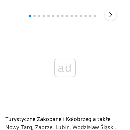
Andrzej i Marta Sterniccy
Marta i 
▶
ad
Turystyczne Zakopane i Kołobrzeg a także
Nowy Targ, Zabrze, Lubin, Wodzisław Śląski,