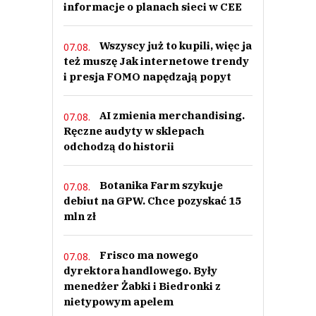
informacje o planach sieci w CEE
Wszyscy już to kupili, więc ja
07.08.
też muszę Jak internetowe trendy
i presja FOMO napędzają popyt
AI zmienia merchandising.
07.08.
Ręczne audyty w sklepach
odchodzą do historii
Botanika Farm szykuje
07.08.
debiut na GPW. Chce pozyskać 15
mln zł
Frisco ma nowego
07.08.
dyrektora handlowego. Były
menedżer Żabki i Biedronki z
nietypowym apelem