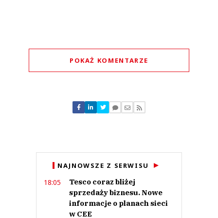
POKAŻ KOMENTARZE
Komentarze (
0
)
Nie znaleziono komentarzy
Zostaw swoje komentarze
Imię (Wymagane)
Anuluj
NAJNOWSZE Z SERWISU
Prześlij komentarz
Tesco coraz bliżej
18:05
sprzedaży biznesu. Nowe
informacje o planach sieci
w CEE