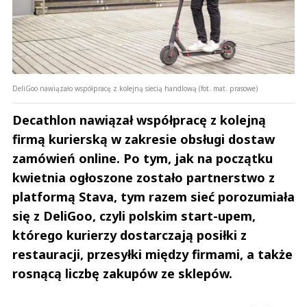
DeliGoo nawiązało współpracę z kolejną siecią handlową (fot. mat. prasowe)
Decathlon nawiązał współpracę z kolejną
firmą kurierską w zakresie obsługi dostaw
zamówień online. Po tym, jak na początku
kwietnia ogłoszone zostało partnerstwo z
platformą Stava, tym razem sieć porozumiała
się z DeliGoo, czyli polskim start-upem,
którego kurierzy dostarczają posiłki z
restauracji, przesyłki między firmami, a także
rosnącą liczbę zakupów ze sklepów.
Andrzej i Marta Sterniccy
Marta i 
▶