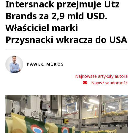
Intersnack przejmuje Utz
nicki_nicks
Brands za 2,9 mld USD.
Odpowiedz
0
Właściciel marki
0
Przysnacki wkracza do USA
PAWEŁ MIKOS
Hahaa upss
26.04.2021 / 09:51
Najnowsze artykuły autora
This comment was minimized by the moderator on the site
Napisz wiadomość
A miały być (testowali :D) drony..
Hahaa upss
Odpowiedz
0
0
Nie znaleziono komentarzy