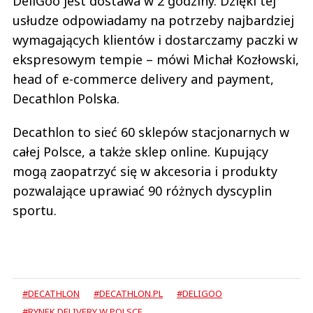
DeliGoo jest dostawa w 2 godziny. Dzięki tej
usłudze odpowiadamy na potrzeby najbardziej
wymagających klientów i dostarczamy paczki w
ekspresowym tempie – mówi Michał Kozłowski,
head of e-commerce delivery and payment,
Decathlon Polska.
Decathlon to sieć 60 sklepów stacjonarnych w
całej Polsce, a także sklep online. Kupujący
mogą zaopatrzyć się w akcesoria i produkty
pozwalające uprawiać 90 różnych dyscyplin
sportu.
#DECATHLON
#DECATHLON.PL
#DELIGOO
#RYNEK DELIVERY W POLSCE