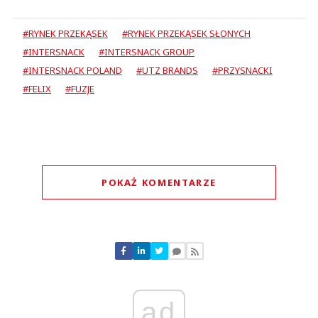
#RYNEK PRZEKĄSEK
#RYNEK PRZEKĄSEK SŁONYCH
#INTERSNACK
#INTERSNACK GROUP
#INTERSNACK POLAND
#UTZ BRANDS
#PRZYSNACKI
#FELIX
#FUZJE
POKAŻ KOMENTARZE
Komentarze (
0
)
Nie znaleziono komentarzy
Zostaw swoje komentarze
Imię (Wymagane)
ad