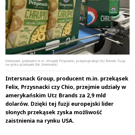
Zostaw swoje komentarze
Imię (Wymagane)
Anuluj
Prześlij komentarz
Intersnack, producent m.in. chrupek Przysnacki, przejmuje akcje Utz Brands. Fuzja
na rynku przekąsek (fot. Intersnack)
Intersnack Group, producent m.in. przekąsek
Felix, Przysnacki czy Chio, przejmie udziały w
amerykańskim Utz Brands za 2,9 mld
dolarów. Dzięki tej fuzji europejski lider
słonych przekąsek zyska możliwość
zaistnienia na rynku USA.