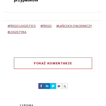
#FRIGO LOGISTICS
#FRIGO
#ŁAŃCUCH CHŁODNICZY
#LOGISTYKA
POKAŻ KOMENTARZE
Komentarze (
0
)
Nie znaleziono komentarzy
Zostaw swoje komentarze
Imię (Wymagane)