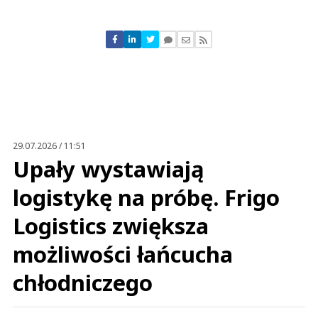
Komentarze (
0
)
Nie znaleziono komentarzy
Zostaw swoje komentarze
Imię (Wymagane)
Anuluj
Prześlij komentarz
29.07.2026 / 11:51
Upały wystawiają
logistykę na próbę. Frigo
Logistics zwiększa
możliwości łańcucha
chłodniczego