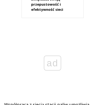
przepustowość i
efektywność sieci
ad
Współpraca z siecią stacji paliw umożliwia