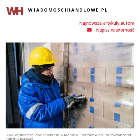
WIADOMOSCIHANDLOWE.PL
Najnowsze artykuły autora
Napisz wiadomość
Frigo Logistics rozbudowuje centrum w Radomsku i wzmacnia łańcuch chłodniczy (fot.
materiały prasowe)