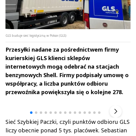
GLS buduje sieć logistyczną w Polsce (GLS)
Przesyłki nadane za pośrednictwem firmy
kurierskiej GLS klienci sklepów
internetowych mogą odebrać na stacjach
benzynowych Shell. Firmy podpisały umowę o
współpracy, a liczba punktów odbioru
przewoźnika powiększyła się o kolejne 278.
Andrzej i Marta Sterniccy
Marta i 
▶
Sieć Szybkiej Paczki, czyli punktów odbioru GLS
liczy obecnie ponad 5 tys. placówek. Sebastian