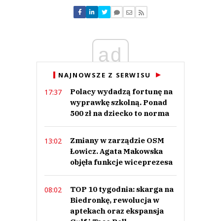
Nie znaleziono komentarzy
Zostaw swoje komentarze
Imię (Wymagane)
ad
Anuluj
NAJNOWSZE Z SERWISU
Prześlij komentarz
Polacy wydadzą fortunę na
17:37
wyprawkę szkolną. Ponad
500 zł na dziecko to norma
Zmiany w zarządzie OSM
13:02
Łowicz. Agata Makowska
objęła funkcje wiceprezesa
TOP 10 tygodnia: skarga na
08:02
Biedronkę, rewolucja w
aptekach oraz ekspansja