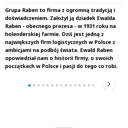
Grupa Raben to firma z ogromną tradycją i
doświadczeniem. Założył ją dziadek Ewalda
Raben - obecnego prezesa - w 1931 roku na
holenderskiej farmie. Dziś jest jedną z
największych firm logistycznych w Polsce z
ambicjami na podbój świata. Ewald Raben
opowiedział nam o historii firmy, o swoich
początkach w Polsce i pasji do tego co robi.
Andrzej i Marta Sterniccy
Marta i 
▶