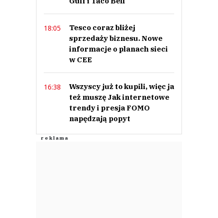
Gulf i Taco Bell
Tesco coraz bliżej
18:05
sprzedaży biznesu. Nowe
informacje o planach sieci
w CEE
Wszyscy już to kupili, więc ja
16:38
też muszę Jak internetowe
trendy i presja FOMO
napędzają popyt