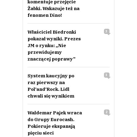
komentuje przejęcie
Żabki. Wskazuje też na
fenomen Dino!
Właściciel Biedronki
3
pokazał wyniki. Prezes
JM o rynku: „Nie
przewidujemy
znaczącej poprawy”
System kaucyjny po
3
raz pierwszy na
Pol‘and‘Rock. Lidl
chwali się wynikiem
Waldemar Pajek wraca
2
do Grupy Eurocash.
Pokieruje ekspansją
pięciu sieci