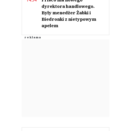
dyrektora handlowego.
Były menedżer Żabki i
Biedronki z nietypowym
apelem