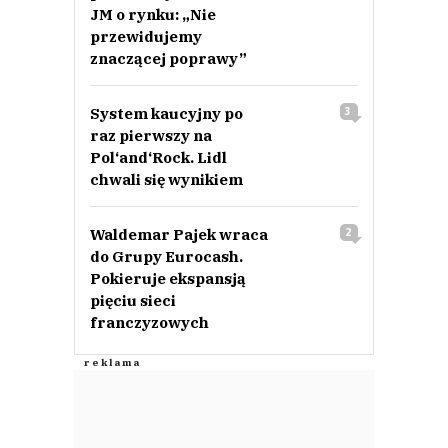
JM o rynku: „Nie
przewidujemy
znaczącej poprawy”
System kaucyjny po
3
raz pierwszy na
Pol‘and‘Rock. Lidl
chwali się wynikiem
Waldemar Pajek wraca
2
do Grupy Eurocash.
Pokieruje ekspansją
pięciu sieci
franczyzowych