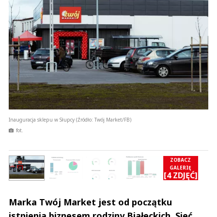
Inauguracja sklepu w Słupcy (Źródło: Twój Market/FB)
fot.
ZOBACZ
GALERIĘ
Ć]
[4 ZDJĘĆ]
Marka Twój Market jest od początku
istnienia biznesem rodziny Białeckich. Sieć