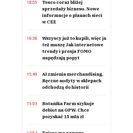
Tesco coraz bliżej
18:05
sprzedaży biznesu. Nowe
informacje o planach sieci
w CEE
Wszyscy już to kupili, więc ja
16:38
też muszę Jak internetowe
trendy i presja FOMO
napędzają popyt
AI zmienia merchandising.
15:49
Ręczne audyty w sklepach
odchodzą do historii
Botanika Farm szykuje
15:03
debiut na GPW. Chce
pozyskać 15 mln zł
Frisco ma nowego
14:54