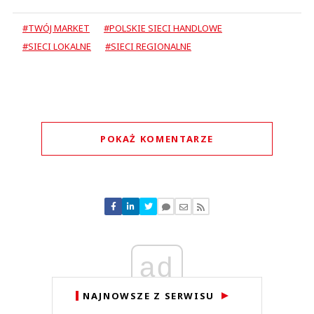
#TWÓJ MARKET
#POLSKIE SIECI HANDLOWE
#SIECI LOKALNE
#SIECI REGIONALNE
POKAŻ KOMENTARZE
Komentarze (
0
)
Nie znaleziono komentarzy
Zostaw swoje komentarze
Imię (Wymagane)
ad
Anuluj
NAJNOWSZE Z SERWISU
Prześlij komentarz