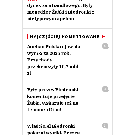
dyrektora handlowego. Były
menedżer Żabki i Biedronki z
nietypowym apelem
NAJCZĘŚCIEJ KOMENTOWANE
Auchan Polska ujawnia
5
wyniki za 2025 rok.
Przychody
przekroczyły 10,7 mld
zł
Były prezes Biedronki
4
komentuje przejęcie
Żabki. Wskazuje też na
fenomen Dino!
Właściciel Biedronki
3
pokazał wyniki. Prezes