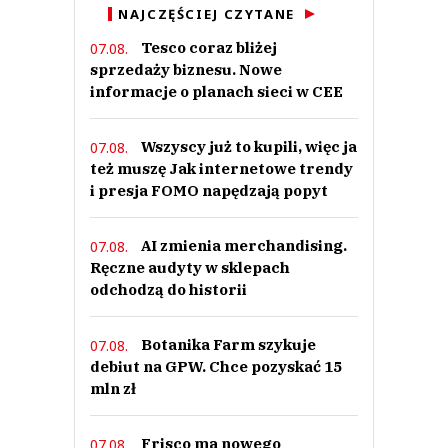
NAJCZĘŚCIEJ CZYTANE
Tesco coraz bliżej
07.08.
sprzedaży biznesu. Nowe
informacje o planach sieci w CEE
Wszyscy już to kupili, więc ja
07.08.
też muszę Jak internetowe trendy
i presja FOMO napędzają popyt
AI zmienia merchandising.
07.08.
Ręczne audyty w sklepach
odchodzą do historii
Botanika Farm szykuje
07.08.
debiut na GPW. Chce pozyskać 15
mln zł
Frisco ma nowego
07.08.