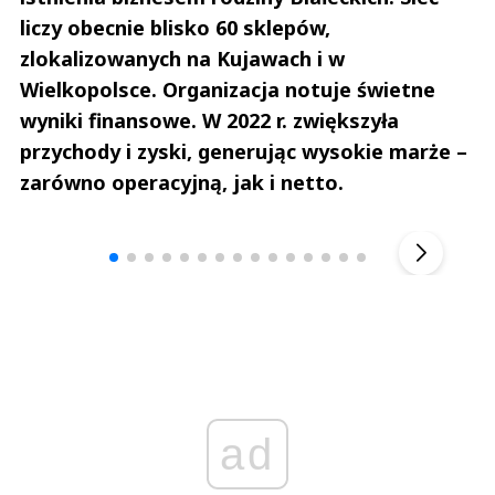
liczy obecnie blisko 60 sklepów,
zlokalizowanych na Kujawach i w
Wielkopolsce. Organizacja notuje świetne
wyniki finansowe. W 2022 r. zwiększyła
przychody i zyski, generując wysokie marże –
zarówno operacyjną, jak i netto.
Andrzej i Marta Sterniccy
Marta i 
▶
ad