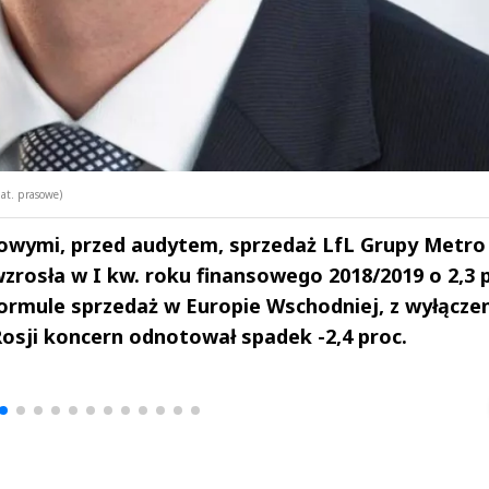
at. prasowe)
owymi, przed audytem, sprzedaż LfL Grupy Metro
zrosła w I kw. roku finansowego 2018/2019 o 2,3 p
formule sprzedaż w Europie Wschodniej, z wyłącze
Rosji koncern odnotował spadek -2,4 proc.
drzej
Michał Stężalski
FineDiningWe
▶
▶