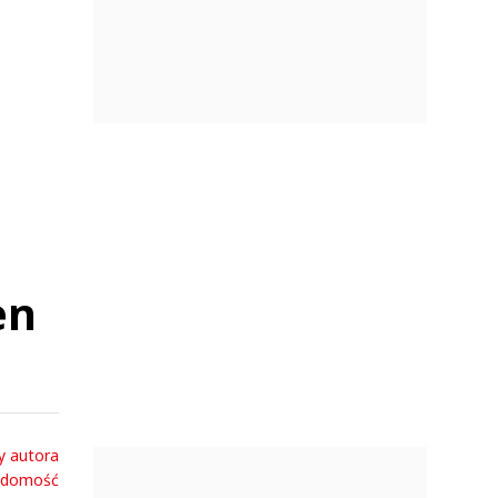
en
y autora
adomość