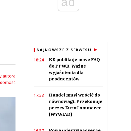
ad
NAJNOWSZE Z SERWISU
KE publikuje nowe FAQ
18:24
do PPWR. Ważne
wyjaśnienia dla
y autora
producentów
adomość
Handel musi wrócić do
17:38
równowagi. Przekonuje
prezes EuroCommerce
[WYWIAD]
Rosja uderzyła w serce
16:57