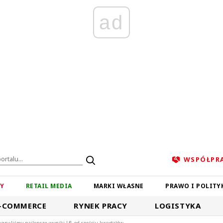
ad
WSPÓŁPR
ZY
RETAIL MEDIA
MARKI WŁASNE
PRAWO I POLITY
-COMMERCE
RYNEK PRACY
LOGISTYKA