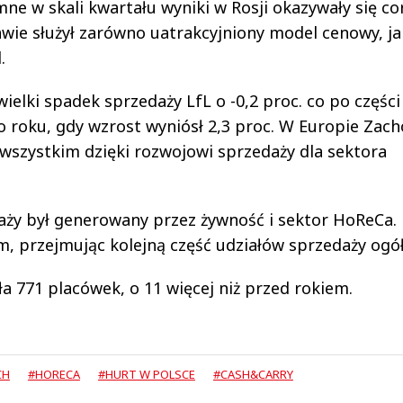
jemne w skali kwartału wyniki w Rosji okazywały się co
wie służył zarówno uatrakcyjniony model cenowy, ja
.
lki spadek sprzedaży LfL o -0,2 proc. co po części
o roku, gdy wzrost wyniósł 2,3 proc. W Europie Zach
 wszystkim dzięki rozwojowi sprzedaży dla sektora
aży był generowany przez żywność i sektor HoReCa.
m, przejmując kolejną część udziałów sprzedaży ogó
yła 771 placówek, o 11 więcej niż przed rokiem.
CH
#HORECA
#HURT W POLSCE
#CASH&CARRY