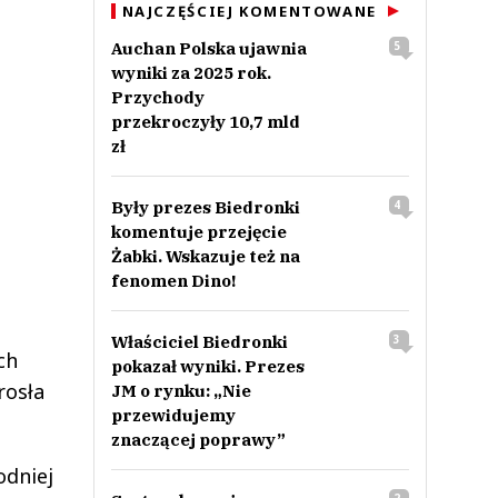
NAJCZĘŚCIEJ KOMENTOWANE
Auchan Polska ujawnia
5
wyniki za 2025 rok.
Przychody
przekroczyły 10,7 mld
zł
Były prezes Biedronki
4
komentuje przejęcie
Żabki. Wskazuje też na
fenomen Dino!
Właściciel Biedronki
3
ch
pokazał wyniki. Prezes
rosła
JM o rynku: „Nie
przewidujemy
znaczącej poprawy”
odniej