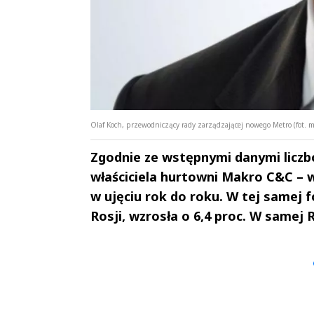
Olaf Koch, przewodniczący rady zarządzającej nowego Metro (fot. m
Zgodnie ze wstępnymi danymi liczb
właściciela hurtowni Makro C&C – w
w ujęciu rok do roku. W tej samej 
Rosji, wzrosła o 6,4 proc. W samej 
Andrzej i Marta
Marta i An
Sterniccy
Sterniccy
▶
▶