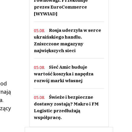
równowagi. Przekonuje
prezes EuroCommerce
[WYWIAD]
Rosja uderzyła w serce
05.08.
ukraińskiego handlu.
Zniszczone magazyny
największych sieci
Sieć Amic buduje
05.08.
wartość koszyka i napędza
rozwój marki własnej
 od
ynają
Świeże i bezpieczne
05.08.
a.
dostawy zostają? Makro i FM
czący
Logistic przedłużają
współpracę.