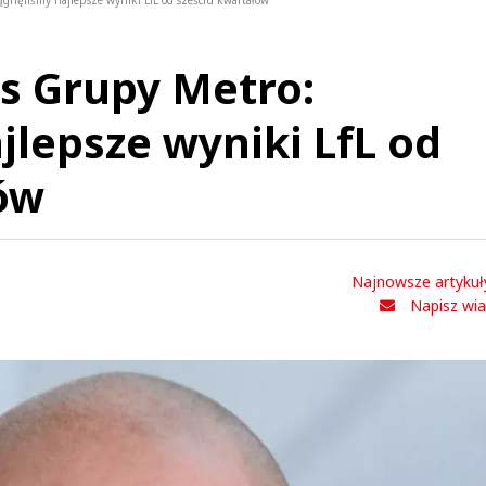
ągnęliśmy najlepsze wyniki LfL od sześciu kwartałów
es Grupy Metro:
jlepsze wyniki LfL od
ów
Najnowsze artykuł
Napisz wi