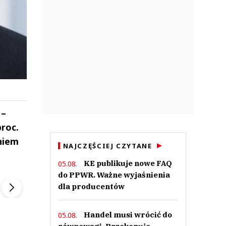
 –
roc.
niem
NAJCZĘŚCIEJ CZYTANE
KE publikuje nowe FAQ
05.08.
ek
Szefem być Sezon 2
Marcin Przybysz
do PPWR. Ważne wyjaśnienia
▶
▶
dla producentów
Handel musi wrócić do
05.08.