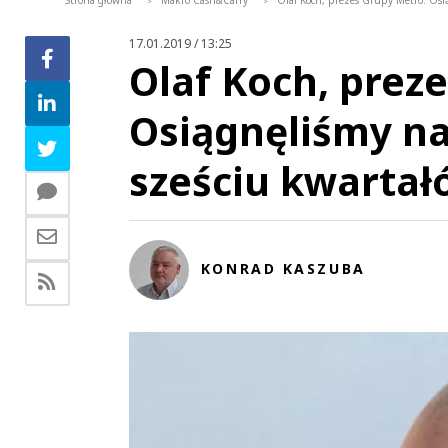
Strona główna
Makro Cash&Carry
Olaf Koch, prezes Grupy Metro: Osi
>
>
17.01.2019 / 13:25
Olaf Koch, prez
Osiągnęliśmy na
sześciu kwartał
KONRAD KASZUBA