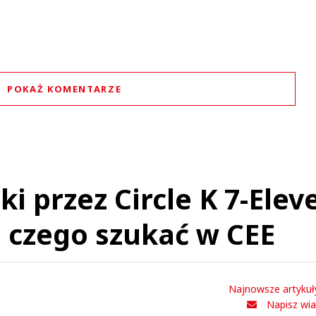
POKAŻ KOMENTARZE
Komentarze (
0
)
Nie znaleziono komentarzy
staw swoje komentarze
Imię (Wymagane)
ki przez Circle K 7-Elev
o czego szukać w CEE
Anuluj
Prześlij komentarz
Najnowsze artykuł
Napisz wi