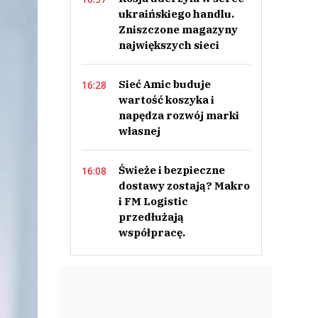
ukraińskiego handlu.
Zniszczone magazyny
największych sieci
Sieć Amic buduje
16:28
wartość koszyka i
napędza rozwój marki
własnej
Świeże i bezpieczne
16:08
dostawy zostają? Makro
i FM Logistic
przedłużają
współpracę.