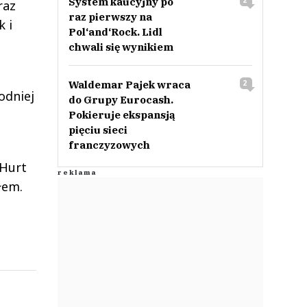
System kaucyjny po
2
raz
raz pierwszy na
k i
Pol‘and‘Rock. Lidl
chwali się wynikiem
Waldemar Pajek wraca
2
odniej
do Grupy Eurocash.
Pokieruje ekspansją
pięciu sieci
franczyzowych
 Hurt
łem.