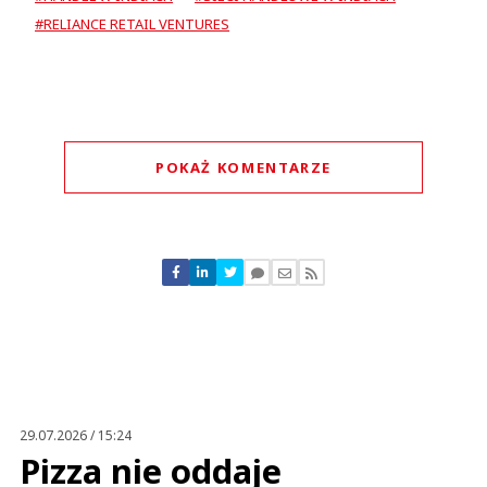
#RELIANCE RETAIL VENTURES
POKAŻ KOMENTARZE
Komentarze (
0
)
Nie znaleziono komentarzy
Zostaw swoje komentarze
Imię (Wymagane)
Anuluj
Prześlij komentarz
29.07.2026 / 15:24
Pizza nie oddaje