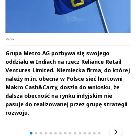
Metro
Grupa Metro AG pozbywa się swojego
oddziału w Indiach na rzecz Reliance Retail
Ventures Limited. Niemiecka firma, do której
należy m.in. obecna w Polsce sieć hurtowni
Makro Cash&Carry, doszła do wniosku, że
dalsza obecność na rynku indyjskim nie
pasuje do realizowanej przez grupę strategii
rozwoju.
Andrzej i Marta Sterniccy
Marta i 
▶