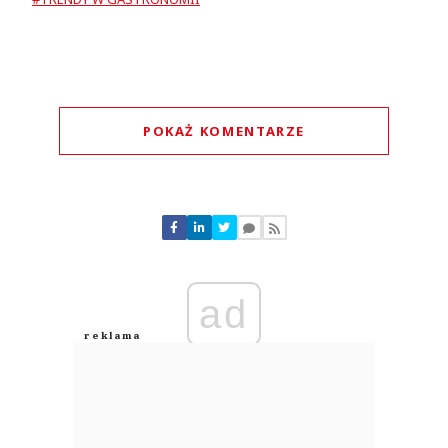
POKAŻ KOMENTARZE
Komentarze (
0
)
Nie znaleziono komentarzy
Zostaw swoje komentarze
Imię (Wymagane)
ad
Anuluj
Prześlij komentarz