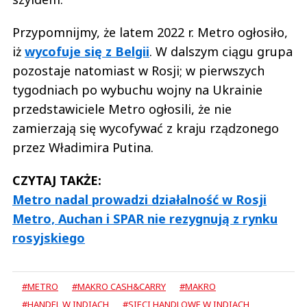
Przypomnijmy, że latem 2022 r. Metro ogłosiło,
iż
wycofuje się z Belgii
. W dalszym ciągu grupa
pozostaje natomiast w Rosji; w pierwszych
tygodniach po wybuchu wojny na Ukrainie
przedstawiciele Metro ogłosili, że nie
zamierzają się wycofywać z kraju rządzonego
przez Władimira Putina.
CZYTAJ TAKŻE:
Metro nadal prowadzi działalność w Rosji
Metro, Auchan i SPAR nie rezygnują z rynku
rosyjskiego
#METRO
#MAKRO CASH&CARRY
#MAKRO
#HANDEL W INDIACH
#SIECI HANDLOWE W INDIACH