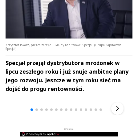
Krzysztof Tokarz, prezes zarządu Grupy Kapitałowej Specjał. (Grupa Kapitałowa
Specjał)
Specjał przejął dystrybutora mrożonek w
lipcu zeszłego roku i już snuje ambitne plany
jego rozwoju. Jeszcze w tym roku sieć ma
dojść do progu rentowności.
Andrzej i Marta Sterniccy
Marta i 
▶
REKLAMA