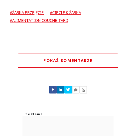
#ŻABKA PRZEJĘCIE
#CIRCLE K ŻABKA
#ALIMENTATION COUCHE-TARD
POKAŻ KOMENTARZE
Komentarze (
0
)
Nie znaleziono komentarzy
Zostaw swoje komentarze
Imię (Wymagane)
Anuluj
Prześlij komentarz