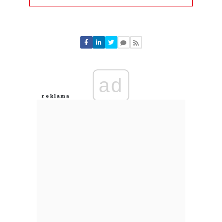
Komentarze (
0
)
Nie znaleziono komentarzy
Zostaw swoje komentarze
Imię (Wymagane)
ad
Anuluj
Prześlij komentarz