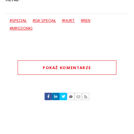
#SPECJAŁ
#GK SPECJAŁ
#HURT
#REN
#MROZONKI
POKAŻ KOMENTARZE
Komentarze (
0
)
Nie znaleziono komentarzy
Zostaw swoje komentarze
Imię (Wymagane)
Anuluj