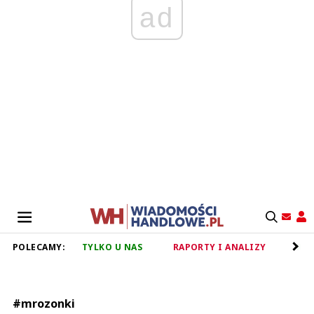
ad
POLECAMY:
TYLKO U NAS
RAPORTY I ANALIZY
RET
#mrozonki