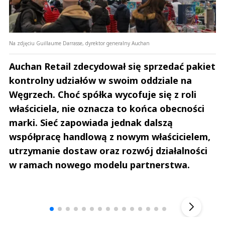
Na zdjęciu Guillaume Darrasse, dyrektor generalny Auchan
Auchan Retail zdecydował się sprzedać pakiet
kontrolny udziałów w swoim oddziale na
Węgrzech. Choć spółka wycofuje się z roli
właściciela, nie oznacza to końca obecności
marki. Sieć zapowiada jednak dalszą
współpracę handlową z nowym właścicielem,
utrzymanie dostaw oraz rozwój działalności
w ramach nowego modelu partnerstwa.
Andrzej i Marta Sterniccy
Michał S
▶