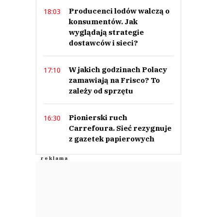
Producenci lodów walczą o
18:03
konsumentów. Jak
Anuluj
wyglądają strategie
dostawców i sieci?
Prześlij komentarz
W jakich godzinach Polacy
17:10
zamawiają na Frisco? To
zależy od sprzętu
Pionierski ruch
16:30
Carrefoura. Sieć rezygnuje
z gazetek papierowych