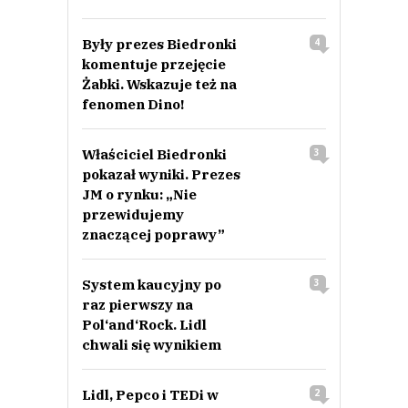
Były prezes Biedronki
4
komentuje przejęcie
Żabki. Wskazuje też na
fenomen Dino!
Właściciel Biedronki
3
pokazał wyniki. Prezes
JM o rynku: „Nie
przewidujemy
znaczącej poprawy”
System kaucyjny po
3
raz pierwszy na
Pol‘and‘Rock. Lidl
chwali się wynikiem
Lidl, Pepco i TEDi w
2