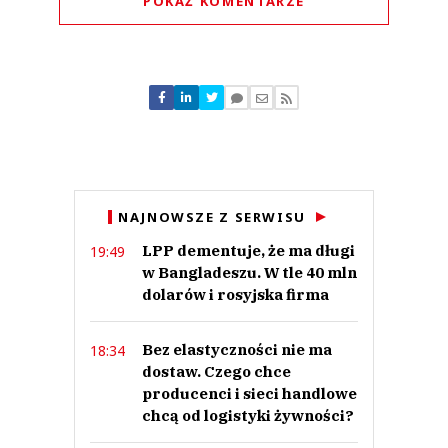
POKAŻ KOMENTARZE
Komentarze (
1
)
Margo
29.06.2026 / 23:16
NAJNOWSZE Z SERWISU
This comment was minimized by the moderator on the site
LPP dementuje, że ma długi
19:49
Co nas obchodzi Auchan na Węgrzech?
w Bangladeszu. W tle 40 mln
Margo
Odpowiedz
dolarów i rosyjska firma
0
Bez elastyczności nie ma
18:34
0
dostaw. Czego chce
producenci i sieci handlowe
Nie znaleziono komentarzy
Zostaw swoje komentarze
chcą od logistyki żywności?
Imię (Wymagane)