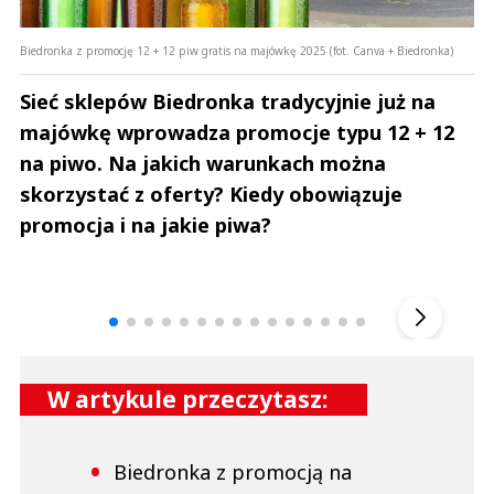
Biedronka z promocję 12 + 12 piw gratis na majówkę 2025 (fot. Canva + Biedronka)
Sieć sklepów Biedronka tradycyjnie już na
majówkę wprowadza promocje typu 12 + 12
na piwo. Na jakich warunkach można
skorzystać z oferty? Kiedy obowiązuje
promocja i na jakie piwa?
Andrzej i Marta Sterniccy
Marta i 
▶
W artykule przeczytasz:
Biedronka z promocją na