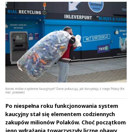
Koniec mitów o systemie kaucyjnym? Dane pokazują, jak korzystają z niego Polacy (fot.
mat. prasowe)
Po niespełna roku funkcjonowania system
kaucyjny stał się elementem codziennych
zakupów milionów Polaków. Choć początkom
jego wdrażania towarzyszyły liczne obawy