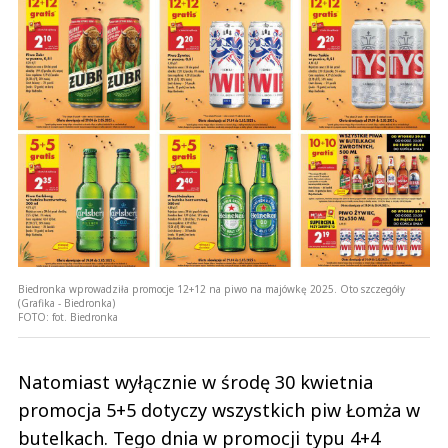
Biedronka wprowadziła promocje 12+12 na piwo na majówkę 2025. Oto szczegóły
(Grafika - Biedronka)
FOTO:
fot. Biedronka
Natomiast wyłącznie w środę 30 kwietnia
promocja 5+5 dotyczy wszystkich piw Łomża w
butelkach. Tego dnia w promocji typu 4+4