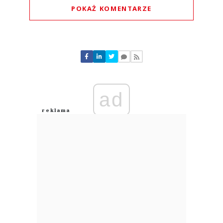
POKAŻ KOMENTARZE
Komentarze (
0
)
Nie znaleziono komentarzy
Zostaw swoje komentarze
Imię (Wymagane)
ad
Anuluj
Prześlij komentarz