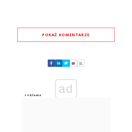
POKAŻ KOMENTARZE
Komentarze (
0
)
Nie znaleziono komentarzy
Zostaw swoje komentarze
Imię (Wymagane)
ad
Anuluj
Prześlij komentarz