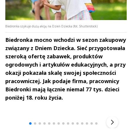
Biedronka szykuje dużą akcję na Dzień Dziecka (fot. Shutterstock)
Biedronka mocno wchodzi w sezon zakupowy
związany z Dniem Dziecka. Sieć przygotowała
szeroką ofertę zabawek, produktów
ogrodowych i artykułów edukacyjnych, a przy
okazji pokazała skalę swojej społeczności
pracowniczej. Jak podaje firma, pracownicy
Biedronki mają łącznie niemal 77 tys. dzieci
poniżej 18. roku życia.
Andrzej i Marta Sterniccy
Marta i 
▶