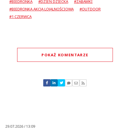
#BIEDRONKA
#DZIEŃ DZIECKA
#ZABAWKI
#BIEDRONKA AKCJA LOJALNOŚCIOWA
#OUTDOOR
#1 CZERWCA
POKAŻ KOMENTARZE
Komentarze (
0
)
Nie znaleziono komentarzy
Zostaw swoje komentarze
Imię (Wymagane)
Anuluj
Prześlij komentarz
29.07.2026 / 13:09