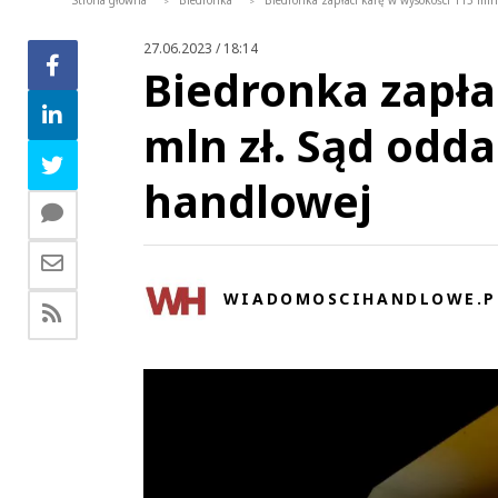
Strona główna
Biedronka
Biedronka zapłaci karę w wysokości 115 mln z
>
>
27.06.2023 / 18:14
Biedronka zapła
mln zł. Sąd oddal
handlowej
WIADOMOSCIHANDLOWE.P