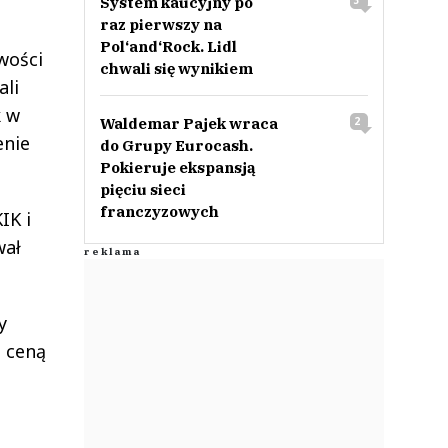
System kaucyjny po
3
raz pierwszy na
Pol‘and‘Rock. Lidl
wości
chwali się wynikiem
ali
k w
Waldemar Pajek wraca
2
enie
do Grupy Eurocash.
Pokieruje ekspansją
pięciu sieci
franczyzowych
IK i
wał
y
e ceną