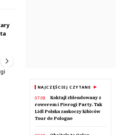
kary
ata
ek
Szefem być Sezon 2
Marcin Przybysz
▶
▶
gi
NAJCZĘŚCIEJ CZYTANE
Koktajl zblendowany z
07.08.
rowerem i Pierogi Party. Tak
Lidl Polska zaskoczy kibiców
Tour de Pologne