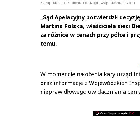
Na zdj. sklep sieci Biedronka (fot. Magda Wygralak/Shutterstock)
„Sąd Apelacyjny potwierdził decyzję
Martins Polska, właściciela sieci 
za różnice w cenach przy półce i prz
temu.
Andrzej i Marta
Marta i An
Sterniccy
Sterniccy
▶
▶
W momencie nałożenia kary urząd in
oraz informacje z Wojewódzkich Ins
nieprawidłowego uwidaczniania cen w