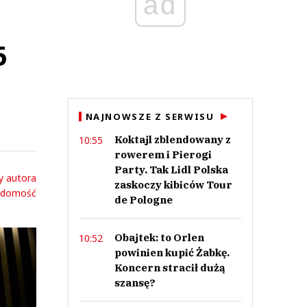
ad
5
NAJNOWSZE Z SERWISU
Koktajl zblendowany z
10:55
rowerem i Pierogi
Party. Tak Lidl Polska
y autora
zaskoczy kibiców Tour
adomość
de Pologne
Obajtek: to Orlen
10:52
powinien kupić Żabkę.
Koncern stracił dużą
szansę?