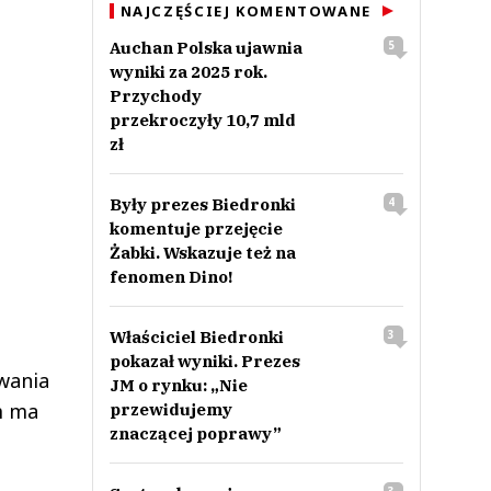
NAJCZĘŚCIEJ KOMENTOWANE
Auchan Polska ujawnia
5
wyniki za 2025 rok.
Przychody
przekroczyły 10,7 mld
zł
Były prezes Biedronki
4
komentuje przejęcie
Żabki. Wskazuje też na
fenomen Dino!
Właściciel Biedronki
3
pokazał wyniki. Prezes
owania
JM o rynku: „Nie
em ma
przewidujemy
znaczącej poprawy”