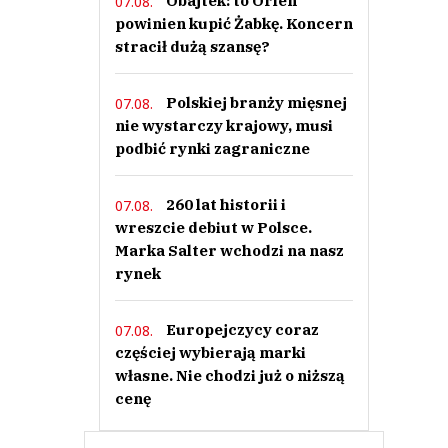
Obajtek: to Orlen
07.08.
powinien kupić Żabkę. Koncern
stracił dużą szansę?
Polskiej branży mięsnej
07.08.
nie wystarczy krajowy, musi
podbić rynki zagraniczne
260 lat historii i
07.08.
wreszcie debiut w Polsce.
Marka Salter wchodzi na nasz
rynek
Europejczycy coraz
07.08.
częściej wybierają marki
własne. Nie chodzi już o niższą
cenę