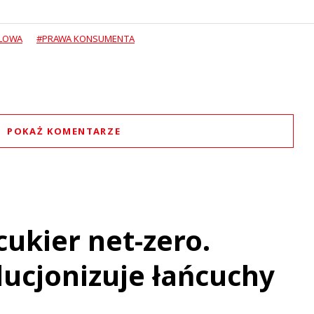
DLOWA
#PRAWA KONSUMENTA
POKAŻ KOMENTARZE
Komentarze (
3
)
cukier net-zero.
Prezes Tesco
ucjonizuje łańcuchy
28.06.2023 / 12:18
t was minimized by the moderator on the site
 pracowników w tych waszych brudnych,śmierdzących , bałaganiastych norkach !