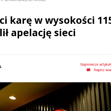
ł. Sąd oddalił apelację sieci handlowej
ci karę w wysokości 11
ił apelację sieci
Najnowsze artykuł
L
Napisz wi