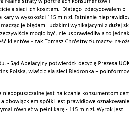
 realne straty w portfelach konsumentów i
iciela sieci ich kosztem. Dlatego zdecydowałem o
 kary w wysokości 115 mln zł. Istnienie nieprawidło
macząc je błędami ludzkimi wynikającymi z dużej sk
 rzeczywiście mogło być, nie usprawiedliwia to jedna
yść klientów – tak Tomasz Chróstny tłumaczył nałoż
du. - Sąd Apelacyjny potwierdził decyzję Prezesa UOK
tins Polska, właściciela sieci Biedronka – poinformo
że niedopuszczalne jest naliczanie konsumentom cen
, a obowiązkiem spółki jest prawidłowe oznakowani
mał również w pełni karę - 115 mln zł. Wyrok jest