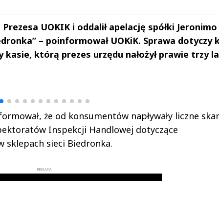
 Prezesa UOKIK i oddalił apelację spółki Jeronimo
Biedronka” – poinformował UOKiK. Sprawa dotyczy 
y kasie, którą prezes urzędu nałożył prawie trzy l
drzej
Michał Stężalski
FineDiningWe
▶
▶
formował, że od konsumentów napływały liczne skar
pektoratów Inspekcji Handlowej dotyczące
 sklepach sieci Biedronka.
REKLAMA