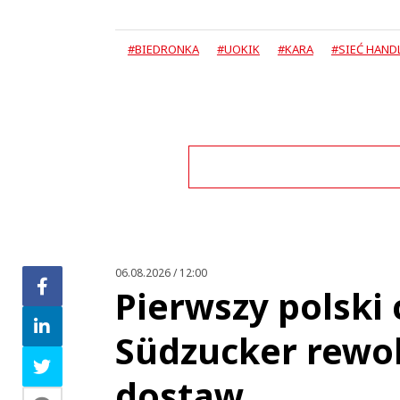
#BIEDRONKA
#UOKIK
#KARA
#SIEĆ HAN
06.08.2026 / 12:00
Pierwszy polski 
Südzucker rewol
This commen
dostaw
Wydajcie droga Biedronko tą kasę na ludzi =