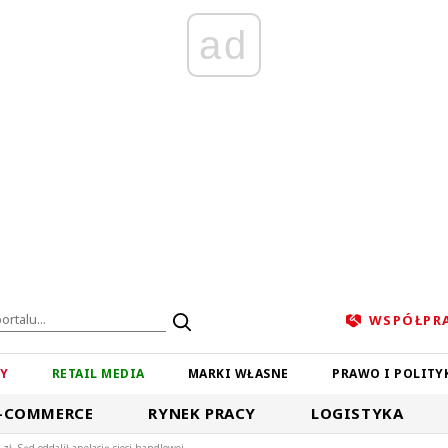
ad
WSPÓŁPR
ZY
RETAIL MEDIA
MARKI WŁASNE
PRAWO I POLITY
-COMMERCE
RYNEK PRACY
LOGISTYKA