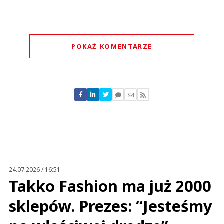
POKAŻ KOMENTARZE
Komentarze (
0
)
Nie znaleziono komentarzy
Zostaw swoje komentarze
Imię (Wymagane)
Anuluj
Prześlij komentarz
24.07.2026 / 16:51
Takko Fashion ma już 2000
sklepów. Prezes: “Jesteśmy