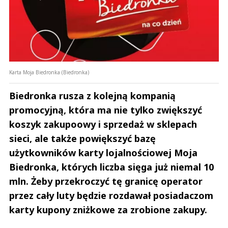
Karta Moja Biedronka (Biedronka)
Biedronka rusza z kolejną kompanią
promocyjną, która ma nie tylko zwiększyć
koszyk zakupoowy i sprzedaż w sklepach
sieci, ale także powiększyć bazę
użytkowników karty lojalnościowej Moja
Biedronka, których liczba sięga już niemal 10
mln. Żeby przekroczyć tę granicę operator
przez cały luty będzie rozdawał posiadaczom
karty kupony zniżkowe za zrobione zakupy.
Andrzej i Marta Sterniccy
Marta i 