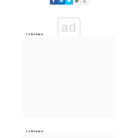
Nie znaleziono komentarzy
Zostaw swoje komentarze
Imię (Wymagane)
ad
Anuluj
Prześlij komentarz