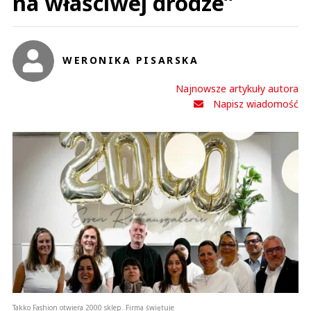
na właściwej drodze”
WERONIKA PISARSKA
Najnowsze artykuły autora
Napisz wiadomość
Takko Fashion otwiera 2000 sklep. Firma świętuje