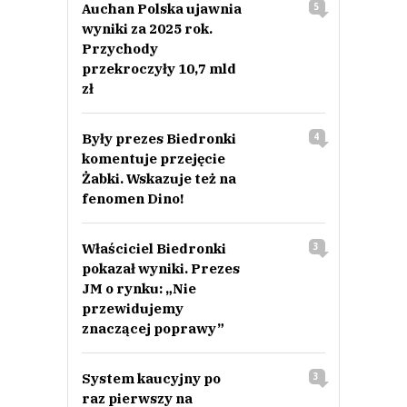
Auchan Polska ujawnia
5
wyniki za 2025 rok.
Przychody
przekroczyły 10,7 mld
zł
Były prezes Biedronki
4
komentuje przejęcie
Żabki. Wskazuje też na
fenomen Dino!
Właściciel Biedronki
3
pokazał wyniki. Prezes
JM o rynku: „Nie
przewidujemy
znaczącej poprawy”
System kaucyjny po
3
raz pierwszy na