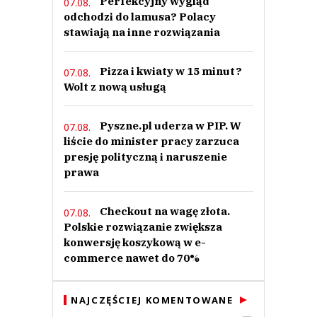
Perfekcyjny wygląd
07.08.
odchodzi do lamusa? Polacy
stawiają na inne rozwiązania
Pizza i kwiaty w 15 minut?
07.08.
Wolt z nową usługą
Pyszne.pl uderza w PIP. W
07.08.
liście do minister pracy zarzuca
presję polityczną i naruszenie
prawa
Checkout na wagę złota.
07.08.
Polskie rozwiązanie zwiększa
konwersję koszykową w e-
commerce nawet do 70%
NAJCZĘŚCIEJ KOMENTOWANE