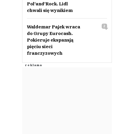
Pol‘and‘Rock. Lidl
chwali się wynikiem
Waldemar Pajek wraca
2
do Grupy Eurocash.
Pokieruje ekspansją
pięciu sieci
franczyzowych