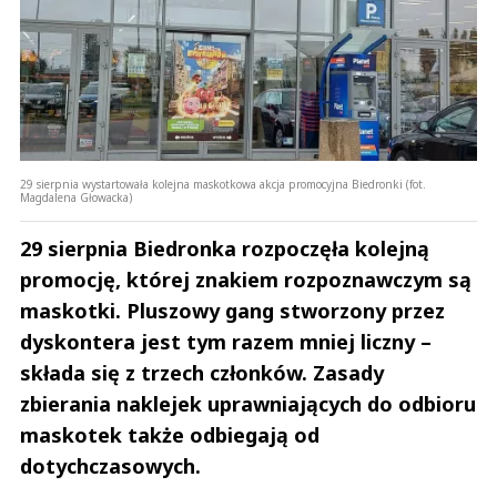
29 sierpnia wystartowała kolejna maskotkowa akcja promocyjna Biedronki (fot.
Magdalena Głowacka)
29 sierpnia Biedronka rozpoczęła kolejną
promocję, której znakiem rozpoznawczym są
maskotki. Pluszowy gang stworzony przez
dyskontera jest tym razem mniej liczny –
składa się z trzech członków. Zasady
zbierania naklejek uprawniających do odbioru
maskotek także odbiegają od
dotychczasowych.
Andrzej i Marta Sterniccy
Marta i 