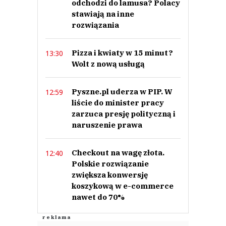
odchodzi do lamusa? Polacy
0
stawiają na inne
rozwiązania
Nie znaleziono komentarzy
Zostaw swoje komentarze
Imię (Wymagane)
Pizza i kwiaty w 15 minut?
13:30
Wolt z nową usługą
Anuluj
Pyszne.pl uderza w PIP. W
12:59
Prześlij komentarz
liście do minister pracy
zarzuca presję polityczną i
naruszenie prawa
Checkout na wagę złota.
12:40
Polskie rozwiązanie
zwiększa konwersję
koszykową w e-commerce
nawet do 70%