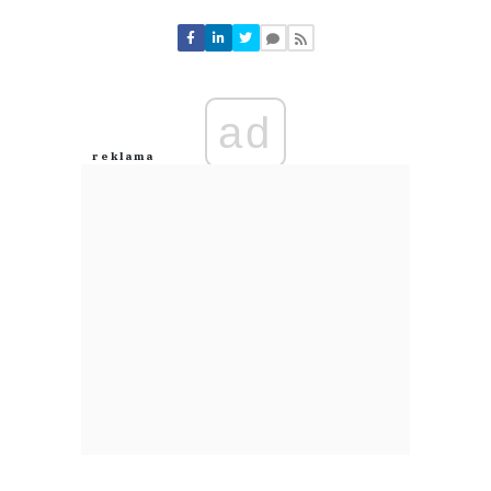
Komentarze (
0
)
Nie znaleziono komentarzy
Zostaw swoje komentarze
Imię (Wymagane)
ad
Anuluj
Prześlij komentarz