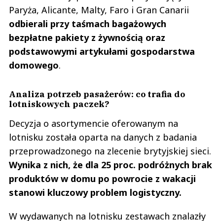
1
Paryża, Alicante, Malty, Faro i Gran Canarii
odbierali przy taśmach bagażowych
Nie znaleziono komentarzy
Zostaw swoje komentarze
bezpłatne pakiety z żywnością oraz
Imię (Wymagane)
podstawowymi artykułami gospodarstwa
domowego
.
Anuluj
Analiza potrzeb pasażerów: co trafia do
Prześlij komentarz
lotniskowych paczek?
Decyzja o asortymencie oferowanym na
lotnisku została oparta na danych z badania
przeprowadzonego na zlecenie brytyjskiej sieci.
Wynika z nich, że dla 25 proc. podróżnych brak
produktów w domu po powrocie z wakacji
stanowi kluczowy problem logistyczny.
W wydawanych na lotnisku zestawach znalazły