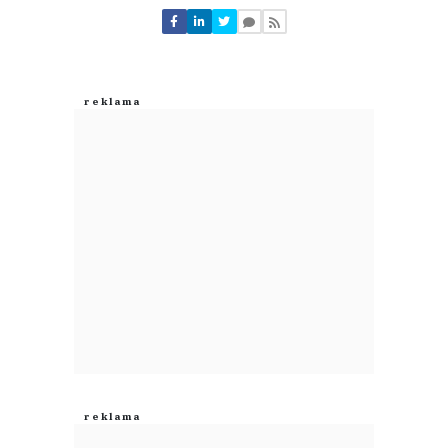
Nie znaleziono komentarzy
Zostaw swoje komentarze
Imię (Wymagane)
Anuluj
Prześlij komentarz