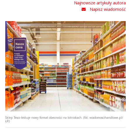
Najnowsze artykuły autora
Auchan jest lepszy i tańszy.
Napisz wiadomość
Nie "Carrefour" :(
Odpowiedz
1
1
kk
17.12.2021 / 16:58
This comment was minimized by the moderator on the site
E.Leclerc jest zamknięty już chyba ze dwa lata. Co nie znaczy że nie płaci za
wynajem do końca swojej dzierżawy najmu w Amber.
kk
Odpowiedz
1
Sklep Tesco testuje nowy format obecności na lotniskach. (fot. wiadomoscihandlowe.pl/
ŁR)
1