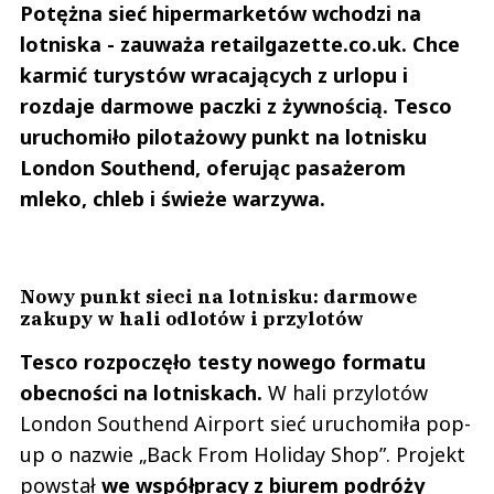
Potężna sieć hipermarketów wchodzi na
lotniska - zauważa retailgazette.co.uk. Chce
karmić turystów wracających z urlopu i
rozdaje darmowe paczki z żywnością. Tesco
kk
17.12.2021 / 16:58
uruchomiło pilotażowy punkt na lotnisku
This comment was minimized by the moderator on the site
London Southend, oferując pasażerom
E.Leclerc jest zamknięty już chyba ze dwa lata. Co nie znaczy że nie płaci za
mleko, chleb i świeże warzywa.
wynajem do końca swojej dzierżawy najmu w Amber.
kk
Odpowiedz
1
Nowy punkt sieci na lotnisku: darmowe
zakupy w hali odlotów i przylotów
1
Tesco rozpoczęło testy nowego formatu
obecności na lotniskach.
W hali przylotów
London Southend Airport sieć uruchomiła pop-
up o nazwie „Back From Holiday Shop”. Projekt
Agresor
17.12.2021 / 16:41
powstał
we współpracy z biurem podróży