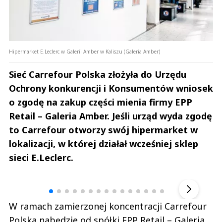
Hipermarket E.Leclerc w Galerii Amber w Kaliszu (Galeria Amber)
Sieć Carrefour Polska złożyła do Urzędu
Ochrony konkurencji i Konsumentów wniosek
o zgodę na zakup części mienia firmy EPP
Retail – Galeria Amber. Jeśli urząd wyda zgodę
to Carrefour otworzy swój hipermarket w
lokalizacji, w której działał wcześniej sklep
sieci E.Leclerc.
Andrzej i Marta Sterniccy
Marta i 
▶
W ramach zamierzonej koncentracji Carrefour
Polska nabędzie od spółki EPP Retail – Galeria