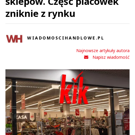
sklepów. Część placówek
zniknie z rynku
WIADOMOSCIHANDLOWE.PL
Najnowsze artykuły autora
Napisz wiadomość