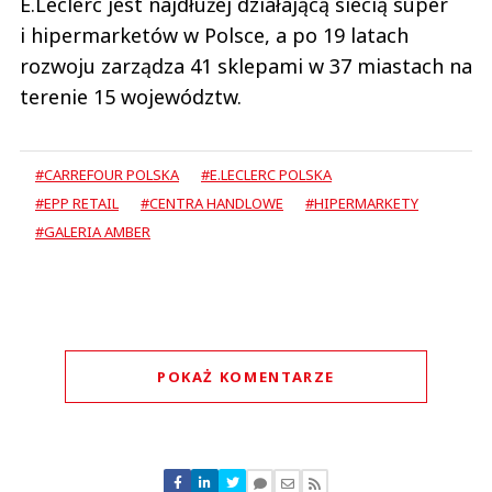
E.Leclerc jest najdłużej działającą siecią super
i hipermarketów w Polsce, a po 19 latach
rozwoju zarządza 41 sklepami w 37 miastach na
terenie 15 województw.
#CARREFOUR POLSKA
#E.LECLERC POLSKA
#EPP RETAIL
#CENTRA HANDLOWE
#HIPERMARKETY
#GALERIA AMBER
POKAŻ KOMENTARZE
Komentarze (
6
)