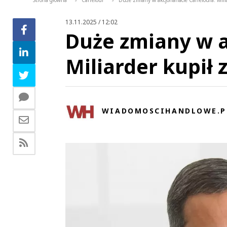
Strona główna
Carrefour
Duże zmiany w akcjonariacie Carrefoura. Mili
>
>
13.11.2025 / 12:02
Duże zmiany w a
Miliarder kupił 
WIADOMOSCIHANDLOWE.P