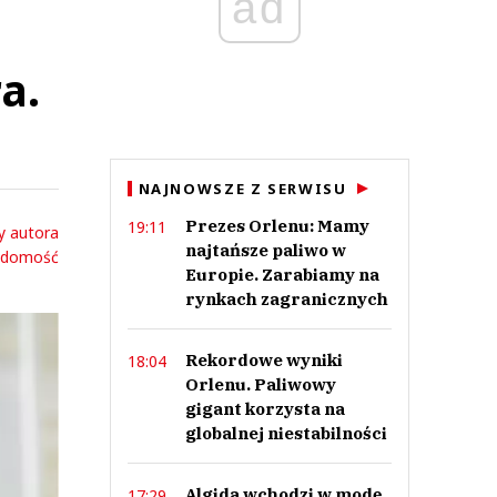
ad
a.
NAJNOWSZE Z SERWISU
Prezes Orlenu: Mamy
19:11
y autora
najtańsze paliwo w
adomość
Europie. Zarabiamy na
rynkach zagranicznych
Rekordowe wyniki
18:04
Orlenu. Paliwowy
gigant korzysta na
globalnej niestabilności
Algida wchodzi w modę.
17:29