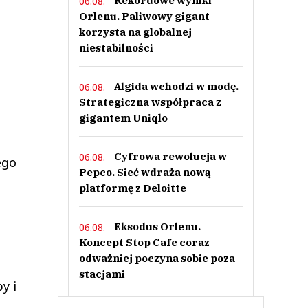
Rekordowe wyniki
06.08.
Orlenu. Paliwowy gigant
korzysta na globalnej
niestabilności
Algida wchodzi w modę.
06.08.
Strategiczna współpraca z
gigantem Uniqlo
Cyfrowa rewolucja w
06.08.
ego
Pepco. Sieć wdraża nową
platformę z Deloitte
Eksodus Orlenu.
06.08.
Koncept Stop Cafe coraz
odważniej poczyna sobie poza
stacjami
y i