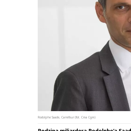
Rodolphe Saade, Carrefour (fot. Cma Cgm)
Rodzina miliardera Rodolphe‘a Saadé