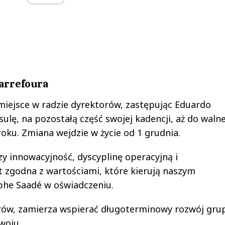
arrefoura
 miejsce w radzie dyrektorów, zastępując Eduardo
ulę, na pozostałą część swojej kadencji, aż do waln
oku. Zmiana wejdzie w życie od 1 grudnia.
zy innowacyjność, dyscyplinę operacyjną i
t zgodna z wartościami, które kierują naszym
phe Saadé w oświadczeniu.
rów, zamierza wspierać długoterminowy rozwój grup
woju.