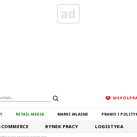
ad
WSPÓŁPR
ZY
RETAIL MEDIA
MARKI WŁASNE
PRAWO I POLITY
-COMMERCE
RYNEK PRACY
LOGISTYKA