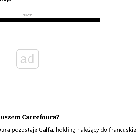
REKLAMA
ad
iuszem Carrefoura?
ra pozostaje Galfa, holding należący do francuskie