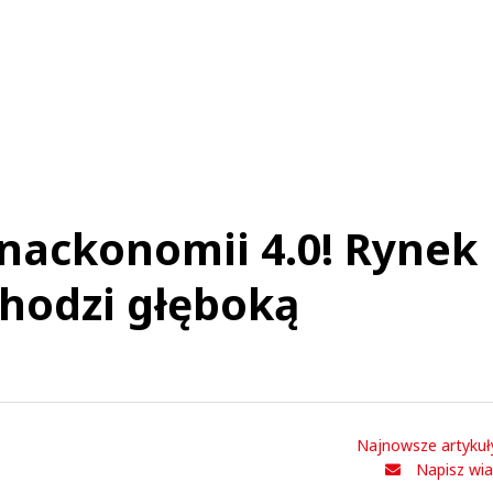
Komentarze (
0
)
Nie znaleziono komentarzy
staw swoje komentarze
Imię (Wymagane)
Anuluj
Prześlij komentarz
nackonomii 4.0! Rynek
hodzi głęboką
Najnowsze artykuł
Napisz wi