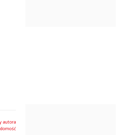
y autora
adomość