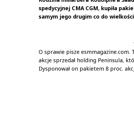
spedycyjnej CMA CGM, kupiła pakiet
samym jego drugim co do wielkości
Andrzej i Marta
Marta i An
Sterniccy
Sterniccy
▶
▶
O sprawie pisze esmmagazine.com. To
akcje sprzedał holding Peninsula, kt
Dysponował on pakietem 8 proc. akcji