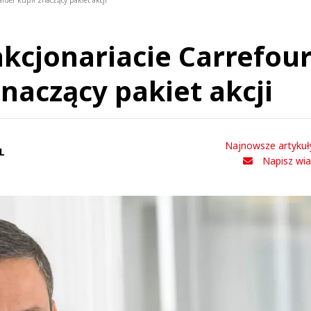
arder kupił znaczący pakiet akcji
kcjonariacie Carrefour
znaczący pakiet akcji
Najnowsze artykuł
L
Napisz wi