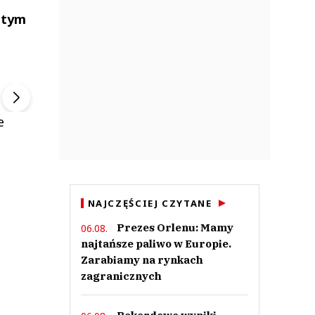
 tym
ek
Szefem być Sezon 2
Marcin Przybysz
▶
▶
e
.
NAJCZĘŚCIEJ CZYTANE
Prezes Orlenu: Mamy
06.08.
najtańsze paliwo w Europie.
Zarabiamy na rynkach
zagranicznych