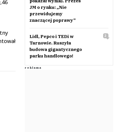
pokazał wyniki. Prezes
,46
JM o rynku: „Nie
przewidujemy
znaczącej poprawy”
otny
Lidl, Pepco i TEDi w
2
ntował
Tarnowie. Ruszyła
budowa gigantycznego
parku handlowego!