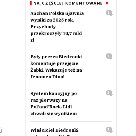
NAJCZĘŚCIEJ KOMENTOWANE
Auchan Polska ujawnia
5
wyniki za 2025 rok.
Przychody
przekroczyły 10,7 mld
zł
Były prezes Biedronki
4
komentuje przejęcie
Żabki. Wskazuje też na
fenomen Dino!
System kaucyjny po
3
raz pierwszy na
Pol‘and‘Rock. Lidl
chwali się wynikiem
j
Właściciel Biedronki
3