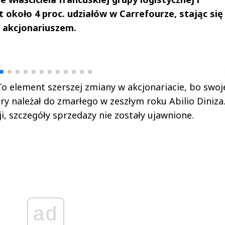
 około 4 proc. udziałów w Carrefourze, stając się
 akcjonariuszem.
drzej
Michał Stężalski
FineDiningWe
▶
▶
 element szerszej zmiany w akcjonariacie, bo swoj
óry należał do zmarłego w zeszłym roku Abilio Diniza
, szczegóły sprzedazy nie zostały ujawnione.
ad