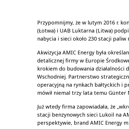
Przypomnijmy, że w lutym 2016 r. ko
(Łotwa) i UAB Luktarna (Litwa) podp
nabycia i sieci około 230 stacji paliw 
Akwizycja AMIC Energy była określan
detalicznej firmy w Europie Środkowe
krokiem do budowania działalności d
Wschodniej. Partnerstwo strategicz
operacyjną na rynkach bałtyckich i pr
mówił niemal trzy lata temu Günter M
Już wtedy firma zapowiadała, że „wk
stacji benzynowych sieci Lukoil na A
perspektywie, brand AMIC Energy mia