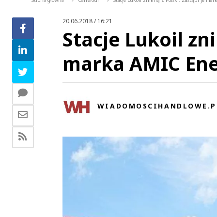
Strona główna
Carrefour
Stacje Lukoil znikną z Polski. Zastąpi je ma
>
>
20.06.2018 / 16:21
Stacje Lukoil zni
marka AMIC En
WIADOMOSCIHANDLOWE.P