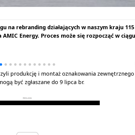
gu na rebranding działających w naszym kraju 115 
 na AMIC Energy. Proces może się rozpocząć w ciąg
drzej
Michał Stężalski
FineDiningWe
▶
▶
czyli produkcję i montaż oznakowania zewnętrznego
ogą być zgłaszane do 9 lipca br.
REKLAMA