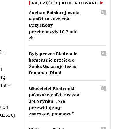
NAJCZĘŚCIEJ KOMENTOWANE
Auchan Polska ujawnia
5
wyniki za 2025 rok.
Przychody
przekroczyły 10,7 mld
zł
ści
Były prezes Biedronki
4
komentuje przejęcie
Żabki. Wskazuje też na
i
fenomen Dino!
mę
nia –
Właściciel Biedronki
3
pokazał wyniki. Prezes
JM o rynku: „Nie
kich
przewidujemy
uższej
znaczącej poprawy”