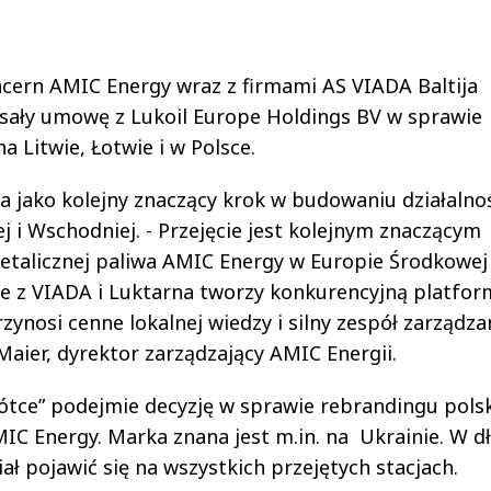
ncern AMIC Energy wraz z firmami AS VIADA Baltija
isały umowę z Lukoil Europe Holdings BV w sprawie
na Litwie, Łotwie i w Polsce.
a jako kolejny znaczący krok w budowaniu działalno
j i Wschodniej. - Przejęcie jest kolejnym znaczącym
etalicznej paliwa AMIC Energy w Europie Środkowej 
ne z VIADA i Luktarna tworzy konkurencyjną platfor
zynosi cenne lokalnej wiedzy i silny zespół zarządza
aier, dyrektor zarządzający AMIC Energii.
rótce” podejmie decyzję w sprawie rebrandingu pols
MIC Energy. Marka znana jest m.in. na Ukrainie. W dł
ł pojawić się na wszystkich przejętych stacjach.