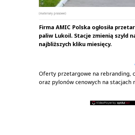
(materiały prasowe)
Firma AMIC Polska ogłosiła przetar
paliw Lukoil. Stacje zmienią szyld
najbliższych kliku miesięcy.
Andrzej i Marta
Marta i An
Sterniccy
Sterniccy
▶
▶
Oferty przetargowe na rebranding, 
oraz pylonów cenowych na stacjach m