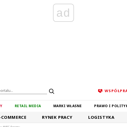
ad
WSPÓŁPR
ZY
RETAIL MEDIA
MARKI WŁASNE
PRAWO I POLITY
-COMMERCE
RYNEK PRACY
LOGISTYKA