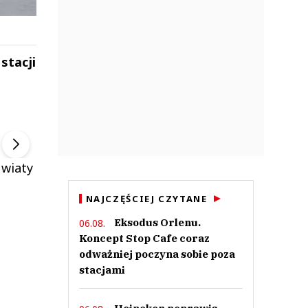
stacji
u
ek
Szefem być Sezon 2
Marcin Przybysz
▶
▶
 wiaty
NAJCZĘŚCIEJ CZYTANE
Eksodus Orlenu.
06.08.
Koncept Stop Cafe coraz
odważniej poczyna sobie poza
stacjami