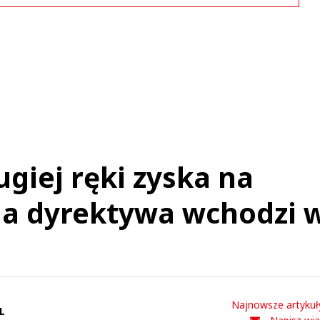
Komentarze (
3
)
Loxley
30.06.2022 / 12:26
t was minimized by the moderator on the site
ugiej ręki zyska na
go ruskie zarządziły protest na stacjach Orlen.
Loxley
na dyrektywa wchodzi 
Odpowiedz
0
0
Najnowsze artykuł
L