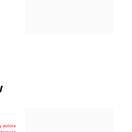
w
y autora