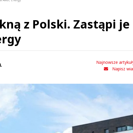
rka AMIC Energy
kną z Polski. Zastąpi je
ergy
Najnowsze artykuł
L
Napisz wi