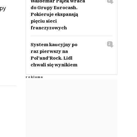
Waldemar Pajek wraca
2
epy
do Grupy Eurocash.
Pokieruje ekspansją
pięciu sieci
franczyzowych
System kaucyjny po
2
raz pierwszy na
Pol‘and‘Rock. Lidl
chwali się wynikiem