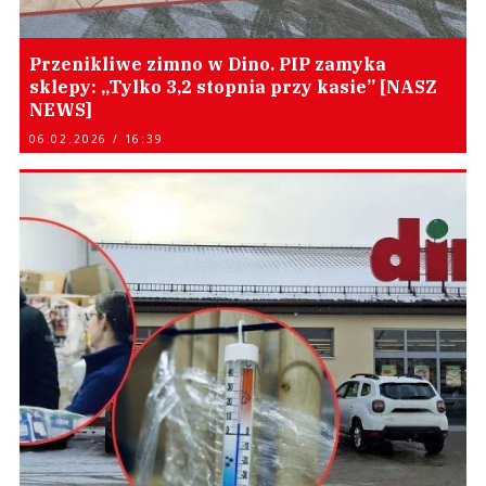
Przenikliwe zimno w Dino. PIP zamyka
sklepy: „Tylko 3,2 stopnia przy kasie” [NASZ
NEWS]
06.02.2026 / 16:39