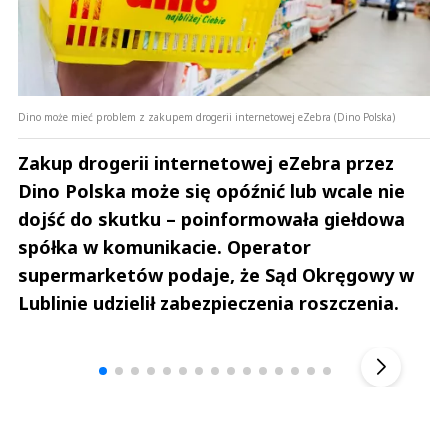
Dino może mieć problem z zakupem drogerii internetowej eZebra (Dino Polska)
Zakup drogerii internetowej eZebra przez
Dino Polska może się opóźnić lub wcale nie
dojść do skutku – poinformowała giełdowa
spółka w komunikacie. Operator
supermarketów podaje, że Sąd Okręgowy w
Lublinie udzielił zabezpieczenia roszczenia.
Andrzej i Marta Sterniccy
Marta i 
▶