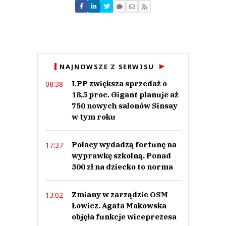
Nie znaleziono komentarzy
Zostaw swoje komentarze
Imię (Wymagane)
Anuluj
NAJNOWSZE Z SERWISU
Prześlij komentarz
LPP zwiększa sprzedaż o
08:38
18,5 proc. Gigant planuje aż
750 nowych salonów Sinsay
w tym roku
Polacy wydadzą fortunę na
17:37
wyprawkę szkolną. Ponad
500 zł na dziecko to norma
Zmiany w zarządzie OSM
13:02
Łowicz. Agata Makowska
objęła funkcje wiceprezesa