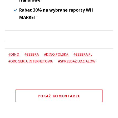
Handlowe
Rabat 30% na wybrane raporty WH
MARKET
#DINO
#EZEBRA
#DINO POLSKA
#EZEBRA.PL
#DROGERIA INTERNETOWA
#SPRZEDAŻ UDZIAŁÓW
POKAŻ KOMENTARZE
Komentarze (
0
)