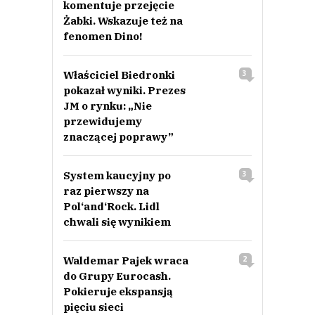
komentuje przejęcie
Żabki. Wskazuje też na
fenomen Dino!
Właściciel Biedronki
3
pokazał wyniki. Prezes
JM o rynku: „Nie
przewidujemy
znaczącej poprawy”
System kaucyjny po
3
raz pierwszy na
Pol‘and‘Rock. Lidl
chwali się wynikiem
Waldemar Pajek wraca
2
do Grupy Eurocash.
Pokieruje ekspansją
pięciu sieci