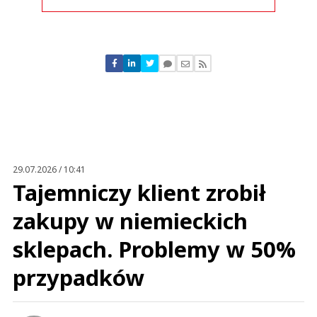
Komentarze (
1
)
Pracownik Sklepu
15.05.2026 / 08:24
This comment was minimized by the moderator on the site
29.07.2026 / 10:41
Ciekawe czy znajdą pracowników do tego obozu pracy
Tajemniczy klient zrobił
Pracownik Sklepu
Odpowiedz
zakupy w niemieckich
0
sklepach. Problemy w 50%
0
przypadków
Nie znaleziono komentarzy
Zostaw swoje komentarze
Imię (Wymagane)