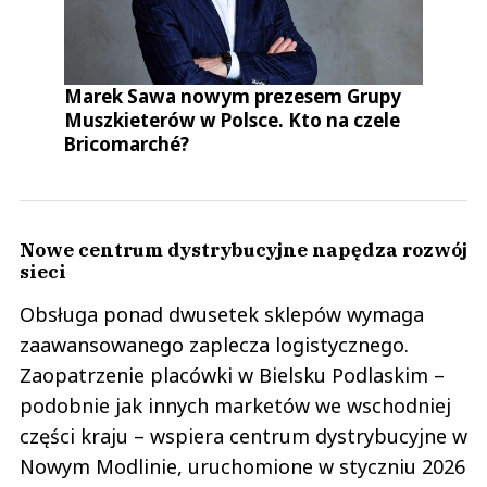
Nyyk
03.06.2023 / 11:27
This comment was minimized by the moderator on the site
Marek Sawa nowym prezesem Grupy
Dino nie ma ani zaplecza systemowego ani managementu który mógł by z
Muszkieterów w Polsce. Kto na czele
sukcesem uruchomić oraz rozwijać e-commerce. To można włożyć między
bajki :)
Bricomarché?
Nyyk
Odpowiedz
0
Nowe centrum dystrybucyjne napędza rozwój
0
sieci
Obsługa ponad dwusetek sklepów wymaga
zaawansowanego zaplecza logistycznego.
Zaopatrzenie placówki w Bielsku Podlaskim –
Xxx
02.06.2023 / 21:19
podobnie jak innych marketów we wschodniej
This comment was minimized by the moderator on the site
części kraju – wspiera centrum dystrybucyjne w
Zgadzam się z przedmówcą o nicku SW, więcej pracowników, bo ludzie przy
Nowym Modlinie, uruchomione w styczniu 2026
tak małej obsadzie są wyeksplotowani, poprostu brak sił, 3 osoby na