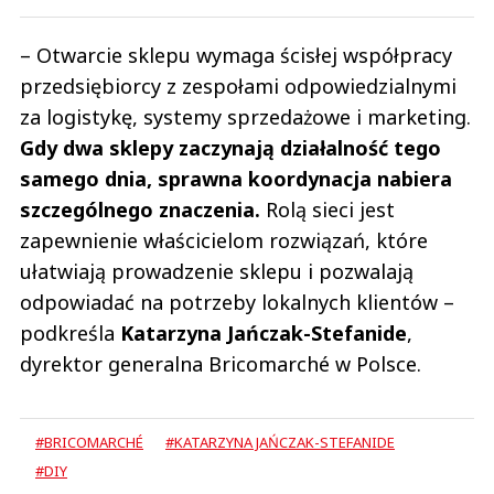
Czytaj całość
D
Odpowiedz
– Otwarcie sklepu wymaga ścisłej współpracy
0
przedsiębiorcy z zespołami odpowiedzialnymi
za logistykę, systemy sprzedażowe i marketing.
0
Gdy dwa sklepy zaczynają działalność tego
samego dnia, sprawna koordynacja nabiera
szczególnego znaczenia.
Rolą sieci jest
zapewnienie właścicielom rozwiązań, które
hej
ułatwiają prowadzenie sklepu i pozwalają
02.06.2023 / 00:25
This comment was minimized by the moderator on the site
odpowiadać na potrzeby lokalnych klientów –
podkreśla
Katarzyna Jańczak-Stefanide
,
Niech kupią Biedronkę i zrobią Donkę.
hej
dyrektor generalna Bricomarché w Polsce.
Odpowiedz
0
#BRICOMARCHÉ
#KATARZYNA JAŃCZAK-STEFANIDE
0
#DIY
Załaduj więcej