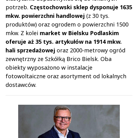
potrzeb.
Częstochowski sklep dysponuje 1635
0
mkw. powierzchni handlowej
(z 30 tys.
produktów) oraz ogrodem o powierzchni 1500
mkw. Z kolei
market w Bielsku Podlaskim
oferuje aż 35 tys. artykułów na 1914 mkw.
Zenek
hali sprzedażowej
oraz 2000-metrowy ogród
04.06.2023 / 15:36
zewnętrzny ze Szkółką Brico Bielsk. Oba
This comment was minimized by the moderator on the site
obiekty wyposażono w instalacje
Wszyscy do sklepów internetowych ze spożywką dokładają ale się do tego
nie przyznają. Kolega Nickt zadał pytanie i sobie odpowiedział. Pakowanie i
fotowoltaiczne oraz asortyment od lokalnych
kurier, przy tych marżach zabija ten interes.
dostawców.
Zenek
Odpowiedz
0
0