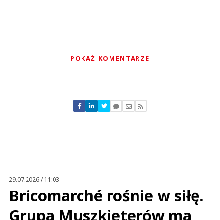
POKAŻ KOMENTARZE
Komentarze (
14
)
Nickt
05.06.2023 / 21:28
This comment was minimized by the moderator on the site
29.07.2026 / 11:03
Dodam, że trzeba było nie popierać wolnych niedzieli to byście mieli
Bricomarché rośnie w siłę.
większą obsadę. A jak sieciom odebrano nawet 1/4 zysków przez brak
handlu niedzielnego to za co mają zatrudnić dodatkowy personel? Macie
więcej roboty w tygodniu na własne...
Grupa Muszkieterów ma
Dodam, że trzeba było nie popierać wolnych niedzieli to byście mieli