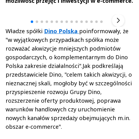
możliwość przejęć i inwestycji w e-commerce.
Andrzej i Marta Sterniccy
Marta i 
▶
Władze spółki
Dino Polska
poinformowały, że
"w wyjątkowych przypadkach spółka może
rozważać akwizycje mniejszych podmiotów
gospodarczych, o komplementarnym do Dino
Polska zakresie działalności".Jak podkreślają
przedstawiciele Dino, "celem takich akwizycji, o
nieznacznej skali, mogłoby być w szczególności
przyspieszenie rozwoju Grupy Dino,
rozszerzenie oferty produktowej, poprawa
warunków handlowych czy uruchomienie
nowych kanałów sprzedaży obejmujących m.in.
obszar e-commerce".