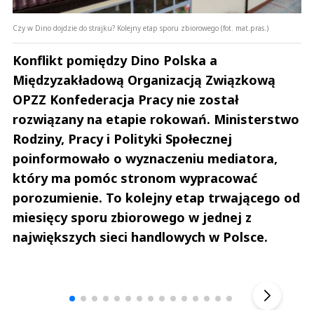
Czy w Dino dojdzie do strajku? Kolejny etap sporu zbiorowego (fot. mat.pras.)
Konflikt pomiędzy Dino Polska a
Międzyzakładową Organizacją Związkową
OPZZ Konfederacja Pracy nie został
rozwiązany na etapie rokowań. Ministerstwo
Rodziny, Pracy i Polityki Społecznej
poinformowało o wyznaczeniu mediatora,
który ma pomóc stronom wypracować
porozumienie. To kolejny etap trwającego od
miesięcy sporu zbiorowego w jednej z
największych sieci handlowych w Polsce.
Andrzej i Marta Sterniccy
Marta i 
▶