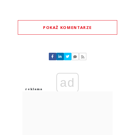
POKAŻ KOMENTARZE
Komentarze (
0
)
Nie znaleziono komentarzy
Zostaw swoje komentarze
Imię (Wymagane)
ad
Anuluj
Prześlij komentarz