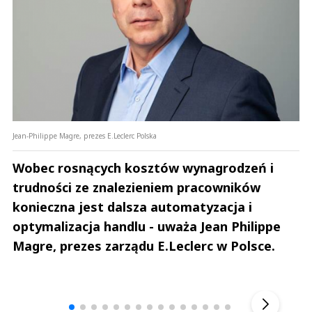
Jean-Philippe Magre, prezes E.Leclerc Polska
Wobec rosnących kosztów wynagrodzeń i
trudności ze znalezieniem pracowników
konieczna jest dalsza automatyzacja i
optymalizacja handlu - uważa Jean Philippe
Magre, prezes zarządu E.Leclerc w Polsce.
Andrzej i Marta Sterniccy
Marta i 
▶