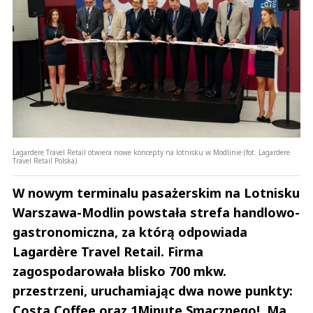
Lagardere Travel Retail otwiera nowe koncepty na lotnisku w Modlinie (fot. Lagardere
Travel Retail Polska)
W nowym terminalu pasażerskim na Lotnisku
Warszawa-Modlin powstała strefa handlowo-
gastronomiczna, za którą odpowiada
Lagardère Travel Retail. Firma
zagospodarowała blisko 700 mkw.
przestrzeni, uruchamiając dwa nowe punkty:
Costa Coffee oraz 1Minute Smacznego!. Ma