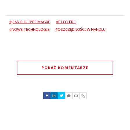
#JEAN PHILIPPE MAGRE
#E.LECLERC
#NOWE TECHNOLOGIE
#OSZCZĘDNOŚCI W HANDLU
POKAŻ KOMENTARZE
Komentarze (
0
)
Nie znaleziono komentarzy
Zostaw swoje komentarze
Imię (Wymagane)
Anuluj