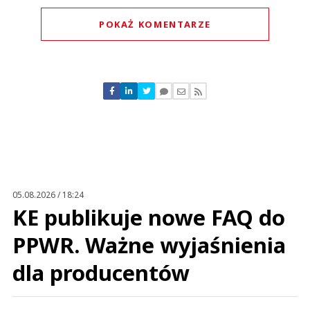
POKAŻ KOMENTARZE
Komentarze (
0
)
Nie znaleziono komentarzy
Zostaw swoje komentarze
Imię (Wymagane)
Anuluj
Prześlij komentarz
05.08.2026 / 18:24
KE publikuje nowe FAQ do
PPWR. Ważne wyjaśnienia
dla producentów