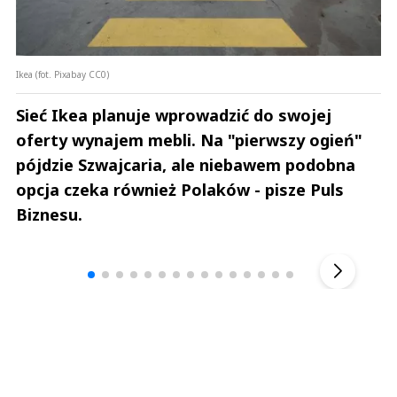
Ikea (fot. Pixabay CC0)
Sieć Ikea planuje wprowadzić do swojej
oferty wynajem mebli. Na "pierwszy ogień"
pójdzie Szwajcaria, ale niebawem podobna
opcja czeka również Polaków - pisze Puls
Biznesu.
Andrzej i Marta Sterniccy
Marta i 
▶