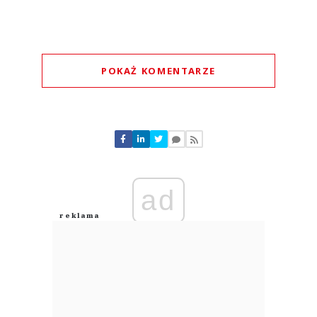
POKAŻ KOMENTARZE
Komentarze (
0
)
Nie znaleziono komentarzy
Zostaw swoje komentarze
Imię (Wymagane)
ad
Anuluj
Prześlij komentarz