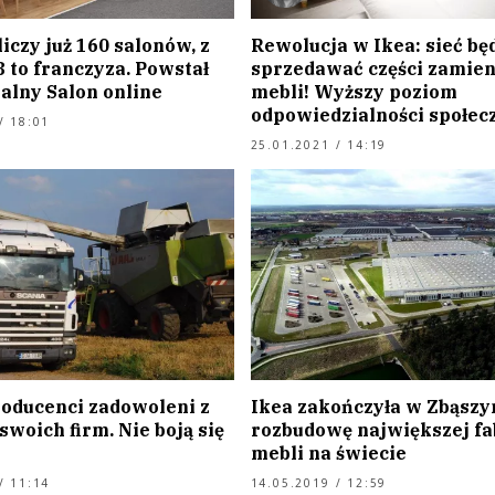
liczy już 160 salonów, z
Rewolucja w Ikea: sieć bę
 to franczyza. Powstał
sprzedawać części zamien
alny Salon online
mebli! Wyższy poziom
odpowiedzialności społec
/ 18:01
25.01.2021 / 14:19
roducenci zadowoleni z
Ikea zakończyła w Zbąszy
swoich firm. Nie boją się
rozbudowę największej fa
mebli na świecie
/ 11:14
14.05.2019 / 12:59