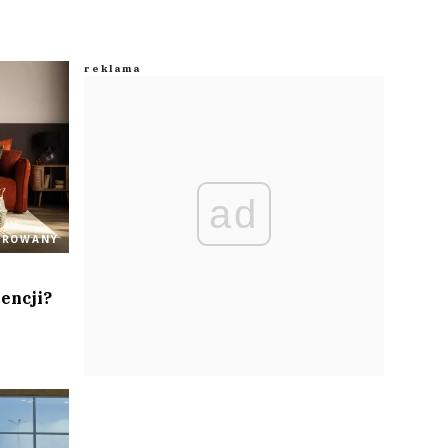
ad
OROWANY
encji?