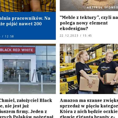
ARTYKUŁ SPONS
“Meble z tektury”, czyli n
alnia pracowników. Na
polega nowy element
że pójść nawet 200
ekodesignu?
22.12.2023 / 15:45
 / 12:58
hmiel, założyciel Black
Amazon ma szanse zwięk
, nie jest już
sprzedaż w pięciu kategor
iuszem firmy. Jeden z
Która z nich będzie oczki
szych Polaków pożegnał
głowie giganta branży e-