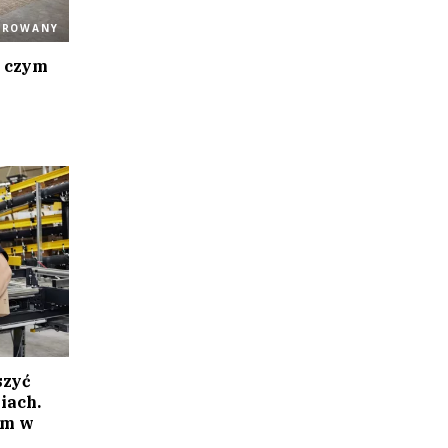
OROWANY
a czym
szyć
iach.
em w