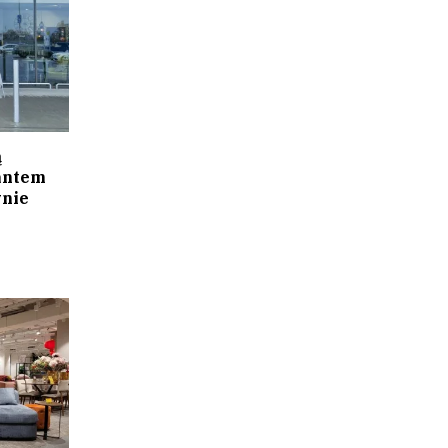
ą
antem
nie