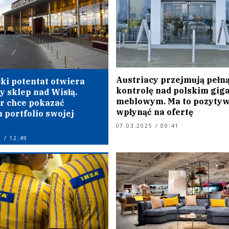
Austriacy przejmują pełn
ki potentat otwiera
kontrolę nad polskim gig
y sklep nad Wisłą.
meblowym. Ma to pozytyw
r chce pokazać
wpłynąć na ofertę
 portfolio swojej
07.03.2025 / 09:41
 / 12:49