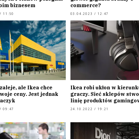
woim biznesem
commerce?
/ 11:50
03.04.2023 / 12:47
szaleje, ale Ikea chce
Ikea robi ukłon w kierunk
woje ceny. Jest jednak
graczy. Sieć sklepów stwo
aczyk
linię produktów gamingo
/ 09:47
24.10.2022 / 19:21