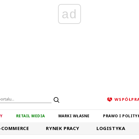
ad
WSPÓŁPR
ZY
RETAIL MEDIA
MARKI WŁASNE
PRAWO I POLITY
-COMMERCE
RYNEK PRACY
LOGISTYKA