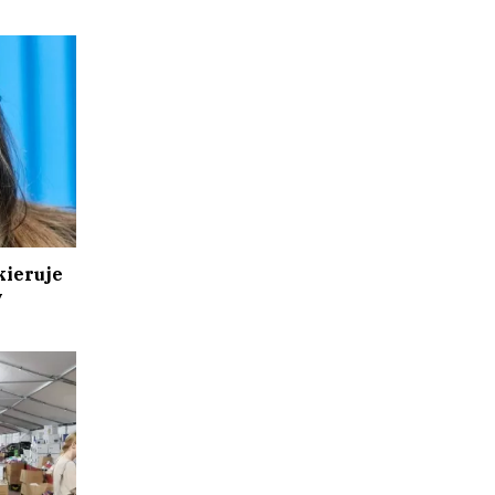
kieruje
y