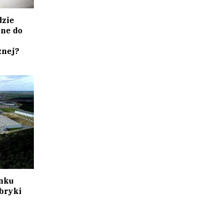
dzie
ne do
znej?
nku
bryki