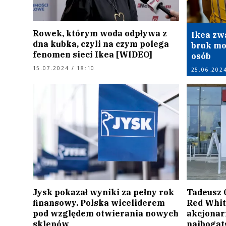
Rowek, którym woda odpływa z
Ikea zw
dna kubka, czyli na czym polega
bruk mo
fenomen sieci Ikea [WIDEO]
osób
15.07.2024 / 18:10
25.06.2024
Jysk pokazał wyniki za pełny rok
Tadeusz C
finansowy. Polska wiceliderem
Red White
pod względem otwierania nowych
akcjonar
sklepów
najbogat