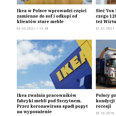
Ikea w Polsce wprowadzi części
Sieć Vox 
zamienne do sof i odkupi od
czego 128
klientów stare meble
też Wirtu
03.02.2021 / 13:39
27.01.2021 
Ikea zwalnia pracowników
Polscy p
fabryki mebli pod Szczytnem.
kondycji 
Przez koronawirusa spadł popyt
recesji
na wyposażenie
29.10.2019 