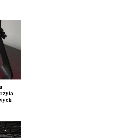
u
rzyła
wych