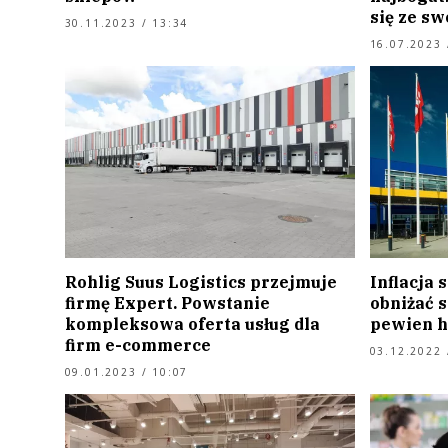
się ze s
30.11.2023 / 13:34
16.07.2023 
Rohlig Suus Logistics przejmuje
Inflacja 
firmę Expert. Powstanie
obniżać s
kompleksowa oferta usług dla
pewien h
firm e-commerce
03.12.2022 
09.01.2023 / 10:07