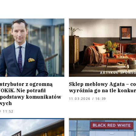
ARTYKUŁ SPONS
strybutor z ogromną
Sklep meblowy Agata – co
OKiK. Nie potrafił
wyróżnia go na tle konkur
 podstawy komunikatów
11.03.2026 / 16:39
wych
/ 11:52