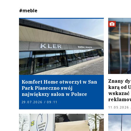
#meble
Znany dy
Komfort Home otworzył w San
karą od U
Park Piaseczno swój
wskazać
największy salon w Polsce
reklamo
29.07.2026 / 09:11
11.05.2026 