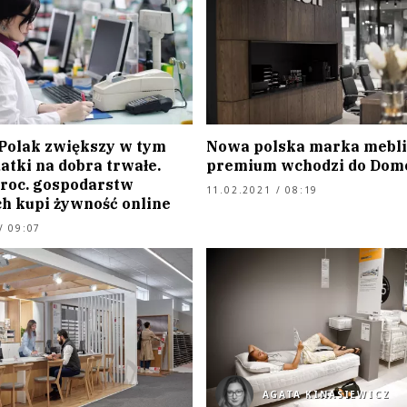
 Polak zwiększy w tym
Nowa polska marka mebli
atki na dobra trwałe.
premium wchodzi do Dom
proc. gospodarstw
11.02.2021 / 08:19
 kupi żywność online
/ 09:07
AGATA KINASIEWICZ