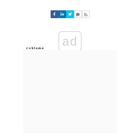
Komentarze (
0
)
Nie znaleziono komentarzy
Zostaw swoje komentarze
Imię (Wymagane)
ad
Anuluj
Prześlij komentarz