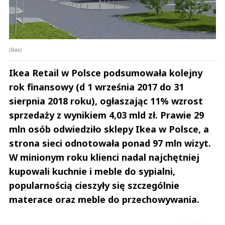
(Ikea)
Ikea Retail w Polsce podsumowała kolejny
rok finansowy (d 1 września 2017 do 31
sierpnia 2018 roku), ogłaszając 11% wzrost
sprzedaży z wynikiem 4,03 mld zł. Prawie 29
mln osób odwiedziło sklepy Ikea w Polsce, a
strona sieci odnotowała ponad 97 mln wizyt.
W minionym roku klienci nadal najchętniej
kupowali kuchnie i meble do sypialni,
popularnością cieszyły się szczególnie
materace oraz meble do przechowywania.
Andrzej i Marta Sterniccy
Marta i 
▶