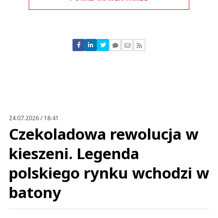
Komentarze (
1
)
Łukasz
13.10.2018 / 15:17
This comment was minimized by the moderator on the site
24.07.2026 / 18:41
Brak pytań : kiedy IKEA w Szczecinie ? Dziwne.
Czekoladowa rewolucja w
Łukasz
Odpowiedz
kieszeni. Legenda
1
polskiego rynku wchodzi w
0
batony
Nie znaleziono komentarzy
Zostaw swoje komentarze
Imię (Wymagane)