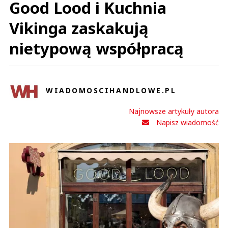
Good Lood i Kuchnia
Vikinga zaskakują
nietypową współpracą
WIADOMOSCIHANDLOWE.PL
Najnowsze artykuły autora
Napisz wiadomość