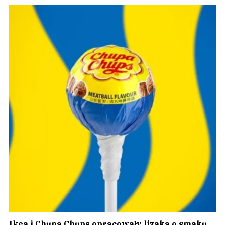
Ikea i Chupa Chups opracowały lizaka o smaku…