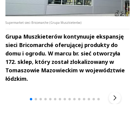
Supermarket sieci Bricomarche (Grupa Muszkieterów)
Grupa Muszkieterów kontynuuje ekspansję
sieci Bricomarché oferującej produkty do
domu i ogrodu. W marcu br. sieć otworzyła
172. sklep, który został zlokalizowany w
Tomaszowie Mazowieckim w województwie
łódzkim.
Andrzej i Marta Sterniccy
Marta i 
▶