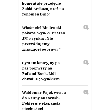
komentuje przejęcie
Żabki. Wskazuje też na
fenomen Dino!
Właściciel Biedronki
3
pokazał wyniki. Prezes
JM o rynku: „Nie
przewidujemy
znaczącej poprawy”
System kaucyjny po
3
raz pierwszy na
Pol‘and‘Rock. Lidl
chwali się wynikiem
Waldemar Pajek wraca
2
do Grupy Eurocash.
Pokieruje ekspansją
pięciu sieci