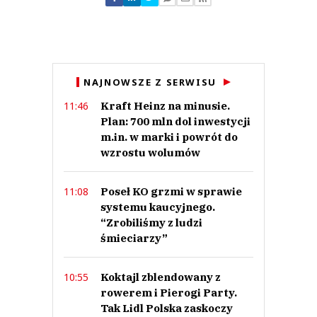
Zostaw swoje komentarze
Imię (Wymagane)
Anuluj
NAJNOWSZE Z SERWISU
Prześlij komentarz
Kraft Heinz na minusie.
11:46
Plan: 700 mln dol inwestycji
m.in. w marki i powrót do
wzrostu wolumów
Poseł KO grzmi w sprawie
11:08
systemu kaucyjnego.
“Zrobiliśmy z ludzi
śmieciarzy”
Koktajl zblendowany z
10:55
rowerem i Pierogi Party.
Tak Lidl Polska zaskoczy