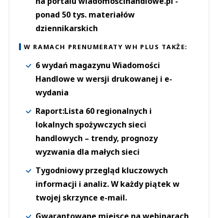
na portalu wiadomoscihandlowe.pl -
ponad 50 tys. materiałów
dziennikarskich
W RAMACH PRENUMERATY WH PLUS TAKŻE:
6 wydań magazynu Wiadomości
Handlowe w wersji drukowanej i e-
wydania
Raport:Lista 60 regionalnych i
lokalnych spożywczych sieci
handlowych – trendy, prognozy
wyzwania dla małych sieci
Tygodniowy przegląd kluczowych
informacji i analiz. W każdy piątek w
twojej skrzynce e-mail.
Gwarantowane miejsce na webinarach