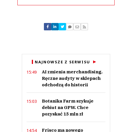
Komentarze (
2
)
Szyszka
23.01.2022 / 22:48
NAJNOWSZE Z SERWISU
This comment was minimized by the moderator on the site
AI zmienia merchandising.
15:49
Zgadzam się z "bolo". Grunt się Muszkieterom rwie pod nogami. Do Francji
czas uciekać a polaczki cwaniaczki na kasę do konkurencji. Aldi Was
Ręczne audyty w sklepach
przyjmie....chociaż?
odchodzą do historii
Szyszka
Odpowiedz
Botanika Farm szykuje
15:03
1
debiut na GPW. Chce
1
pozyskać 15 mln zł
Frisco ma nowego
14:54