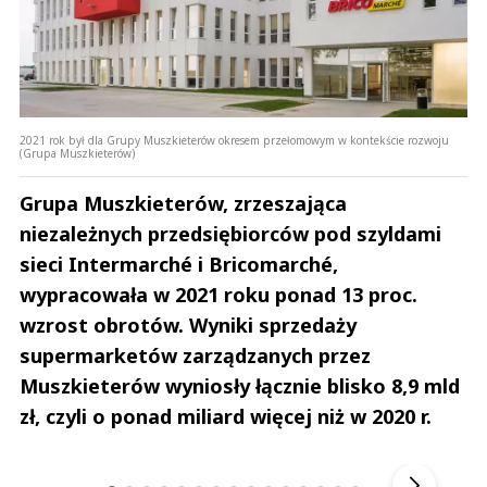
2021 rok był dla Grupy Muszkieterów okresem przełomowym w kontekście rozwoju
(Grupa Muszkieterów)
Grupa Muszkieterów, zrzeszająca
niezależnych przedsiębiorców pod szyldami
sieci Intermarché i Bricomarché,
wypracowała w 2021 roku ponad 13 proc.
wzrost obrotów. Wyniki sprzedaży
supermarketów zarządzanych przez
Muszkieterów wyniosły łącznie blisko 8,9 mld
zł, czyli o ponad miliard więcej niż w 2020 r.
Andrzej i Marta Sterniccy
Marta i 
▶