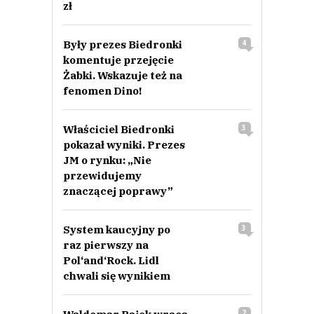
zł
Były prezes Biedronki
4
komentuje przejęcie
Żabki. Wskazuje też na
fenomen Dino!
Właściciel Biedronki
3
pokazał wyniki. Prezes
JM o rynku: „Nie
przewidujemy
znaczącej poprawy”
System kaucyjny po
3
raz pierwszy na
Pol‘and‘Rock. Lidl
chwali się wynikiem
2