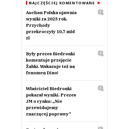
NAJCZĘŚCIEJ KOMENTOWANE
Auchan Polska ujawnia
5
wyniki za 2025 rok.
Przychody
przekroczyły 10,7 mld
zł
Były prezes Biedronki
4
komentuje przejęcie
Żabki. Wskazuje też na
fenomen Dino!
Właściciel Biedronki
3
pokazał wyniki. Prezes
JM o rynku: „Nie
przewidujemy
znaczącej poprawy”