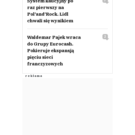
System kaucyjny po
3
raz pierwszy na
Pol‘and‘Rock. Lidl
chwali się wynikiem
Waldemar Pajek wraca
2
do Grupy Eurocash.
Pokieruje ekspansją
pięciu sieci
franczyzowych