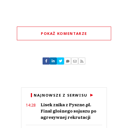
POKAŻ KOMENTARZE
Komentarze (
0
)
Nie znaleziono komentarzy
Zostaw swoje komentarze
Imię (Wymagane)
Anuluj
NAJNOWSZE Z SERWISU
Prześlij komentarz
Lisek znika z Pyszne.pl.
14:28
Finał głośnego sojuszu po
agresywnej rekrutacji