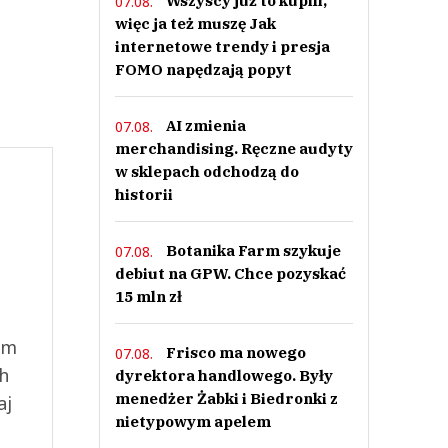
Wszyscy już to kupili,
07.08.
więc ja też muszę Jak
internetowe trendy i presja
FOMO napędzają popyt
AI zmienia
07.08.
merchandising. Ręczne audyty
w sklepach odchodzą do
historii
Botanika Farm szykuje
07.08.
debiut na GPW. Chce pozyskać
15 mln zł
ym
Frisco ma nowego
07.08.
ch
dyrektora handlowego. Były
menedżer Żabki i Biedronki z
aj
nietypowym apelem