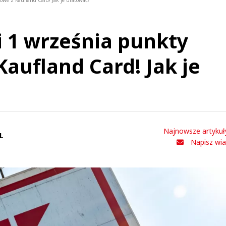
owe z Kaufland Card! Jak je uratować?
 1 września punkty
Kaufland Card! Jak je
Najnowsze artykuł
L
Napisz wi