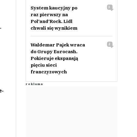
System kaucyjny po
3
raz pierwszy na
Pol‘and‘Rock. Lidl
.
chwali się wynikiem
Waldemar Pajek wraca
2
do Grupy Eurocash.
Pokieruje ekspansją
pięciu sieci
franczyzowych
e-