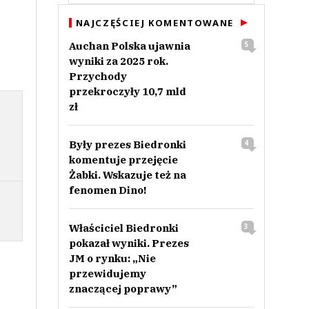
NAJCZĘŚCIEJ KOMENTOWANE
Auchan Polska ujawnia
5
wyniki za 2025 rok.
Przychody
przekroczyły 10,7 mld
zł
Były prezes Biedronki
4
komentuje przejęcie
Żabki. Wskazuje też na
fenomen Dino!
Właściciel Biedronki
3
pokazał wyniki. Prezes
JM o rynku: „Nie
przewidujemy
znaczącej poprawy”