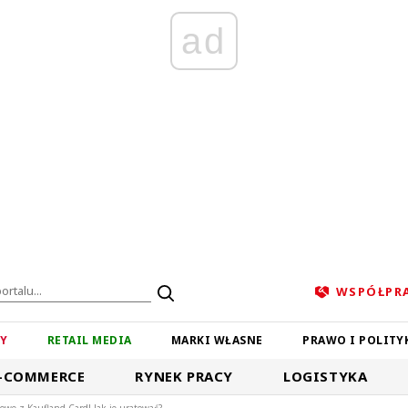
ad
WSPÓŁPR
ZY
RETAIL MEDIA
MARKI WŁASNE
PRAWO I POLITY
-COMMERCE
RYNEK PRACY
LOGISTYKA