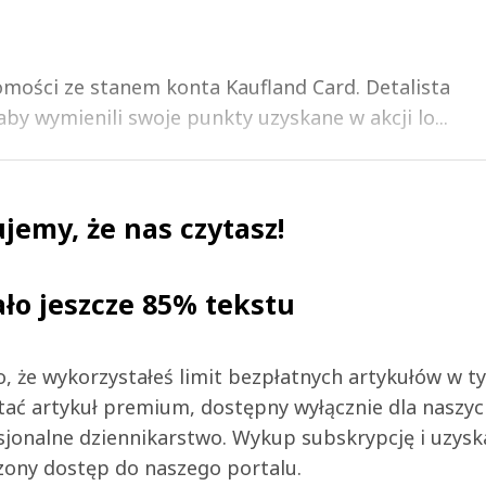
domości ze stanem konta Kaufland Card. Detalista
y wymienili swoje punkty uzyskane w akcji lo...
jemy, że nas czytasz!
ało jeszcze 85% tekstu
 to, że wykorzystałeś limit bezpłatnych artykułów w t
tać artykuł premium, dostępny wyłącznie dla naszy
jonalne dziennikarstwo. Wykup subskrypcję i uzysk
zony dostęp do naszego portalu.