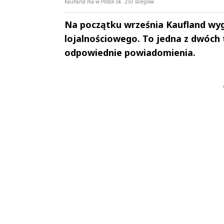
Kaufland ma w Polsce ok. 250 sklepów
Na początku września Kaufland wy
lojalnościowego. To jedna z dwóch t
odpowiednie powiadomienia.
Andrzej i Marta
Marta i An
Sterniccy
Sterniccy
▶
▶