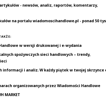
artykułów - newsów, analiz, raportów, komentarzy,
kułów na portalu wiadomoscihandlowe.pl - ponad 50 tys
TAKŻE:
andlowe w wersji drukowanej i e-wydania
okalnych spożywczych sieci handlowych – trendy,
ieci
informacji i analiz. W każdy piątek w twojej skrzynce 
narach organizowanych przez Wiadomości Handlowe
 WH MARKET