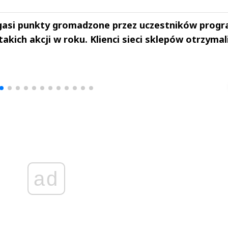
gasi punkty gromadzone przez uczestników prog
akich akcji w roku. Klienci sieci sklepów otrzymal
drzej
Michał Stężalski
FineDiningWe
▶
▶
ad