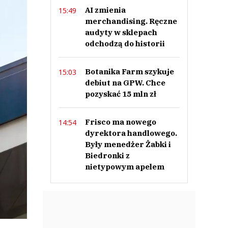
AI zmienia
15:49
merchandising. Ręczne
audyty w sklepach
odchodzą do historii
Botanika Farm szykuje
15:03
debiut na GPW. Chce
pozyskać 15 mln zł
Frisco ma nowego
14:54
dyrektora handlowego.
Były menedżer Żabki i
Biedronki z
nietypowym apelem