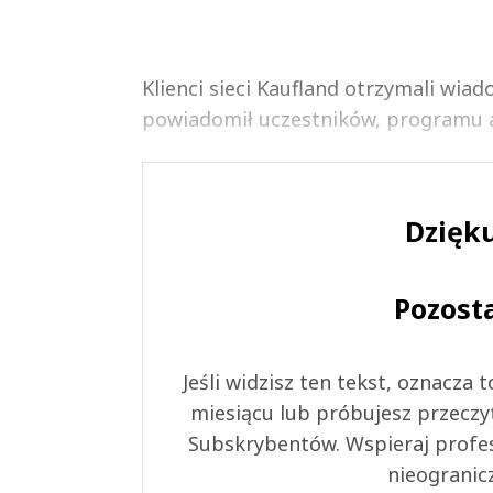
Klienci sieci Kaufland otrzymali wia
powiadomił uczestników, programu ab
Dzięku
Pozost
Jeśli widzisz ten tekst, oznacza
miesiącu lub próbujesz przeczy
Subskrybentów. Wspieraj profes
nieogranic