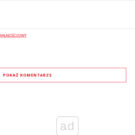
OJALNOŚCIOWY
POKAŻ KOMENTARZE
Komentarze (
0
)
Nie znaleziono komentarzy
staw swoje komentarze
Imię (Wymagane)
ad