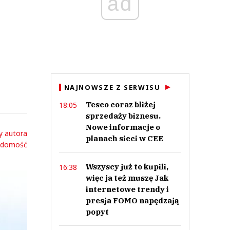
ad
NAJNOWSZE Z SERWISU
Tesco coraz bliżej
18:05
sprzedaży biznesu.
Nowe informacje o
y autora
planach sieci w CEE
adomość
Wszyscy już to kupili,
16:38
więc ja też muszę Jak
internetowe trendy i
presja FOMO napędzają
popyt