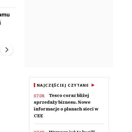
ramu
i
ek
Szefem być Sezon 2
Marcin Przybysz
▶
▶
NAJCZĘŚCIEJ CZYTANE
Tesco coraz bliżej
07.08.
sprzedaży biznesu. Nowe
informacje o planach sieci w
CEE