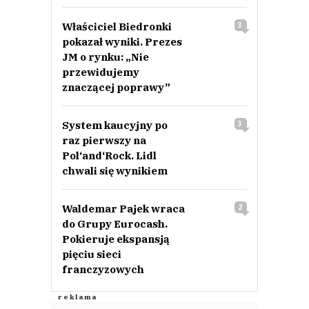
Właściciel Biedronki
3
pokazał wyniki. Prezes
JM o rynku: „Nie
przewidujemy
znaczącej poprawy”
System kaucyjny po
3
raz pierwszy na
Pol‘and‘Rock. Lidl
chwali się wynikiem
Waldemar Pajek wraca
2
do Grupy Eurocash.
Pokieruje ekspansją
pięciu sieci
franczyzowych