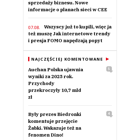
sprzedaży biznesu. Nowe
informacje o planach sieci w CEE
Wszyscy już to kupili, więc ja
07.08.
też muszę Jak internetowe trendy
i presja FOMO napędzają popyt
NAJCZĘŚCIEJ KOMENTOWANE
Auchan Polska ujawnia
5
wyniki za 2025 rok.
Przychody
przekroczyły 10,7 mld
zł
Były prezes Biedronki
4
komentuje przejęcie
Żabki. Wskazuje też na
fenomen Dino!