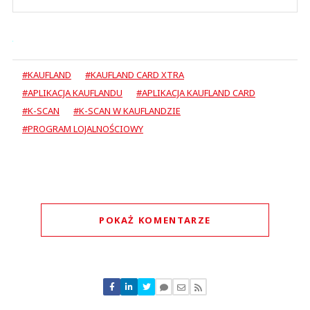
#KAUFLAND
#KAUFLAND CARD XTRA
#APLIKACJA KAUFLANDU
#APLIKACJA KAUFLAND CARD
#K-SCAN
#K-SCAN W KAUFLANDZIE
#PROGRAM LOJALNOŚCIOWY
POKAŻ KOMENTARZE
Komentarze (
0
)
Nie znaleziono komentarzy
Zostaw swoje komentarze
Imię (Wymagane)