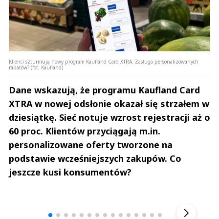
Klienci szturmują nowy program Kaufland Card XTRA. Zasługa personalizowanych
rabatów? (fot. Kaufland)
Dane wskazują, że programu Kaufland Card
XTRA w nowej odsłonie okazał się strzałem w
dziesiątkę. Sieć notuje wzrost rejestracji aż o
60 proc. Klientów przyciągają m.in.
personalizowane oferty tworzone na
podstawie wcześniejszych zakupów. Co
jeszcze kusi konsumentów?
Andrzej i Marta Sterniccy
Marta i 
▶