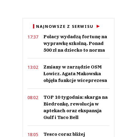
Anuluj
NAJNOWSZE Z SERWISU
Prześlij komentarz
Polacy wydadzą fortunę na
17:37
wyprawkę szkolną. Ponad
500 zł na dziecko to norma
Zmiany w zarządzie OSM
13:02
Łowicz. Agata Makowska
objęła funkcje wiceprezesa
TOP 10 tygodnia: skarga na
08:02
Biedronkę, rewolucja w
aptekach oraz ekspansja
Gulf i Taco Bell
Tesco coraz bliżej
18:05