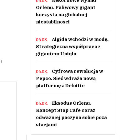
Rekordowe wyniki
06.08.
Orlenu. Paliwowy gigant
korzysta na globalnej
niestabilności
Algida wchodzi w modę.
06.08.
Strategiczna współpraca z
gigantem Uniqlo
h
Cyfrowa rewolucja w
06.08.
Pepco. Sieć wdraża nową
platformę z Deloitte
Eksodus Orlenu.
06.08.
Koncept Stop Cafe coraz
odważniej poczyna sobie poza
stacjami