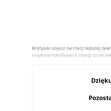
Brytyjski sojusz na rzecz lepszej żywn
organów handlowych skargi przeci
Dzięku
Pozost