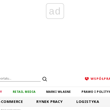
ad
WSPÓŁPR
ZY
RETAIL MEDIA
MARKI WŁASNE
PRAWO I POLITY
-COMMERCE
RYNEK PRACY
LOGISTYKA