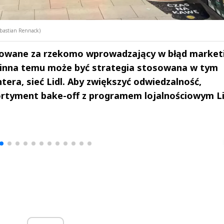
ebastian Rennack)
kowane za rzekomo wprowadzający w błąd market
 winna temu może być strategia stosowana w tym
tera, sieć Lidl. Aby zwiększyć odwiedzalność,
ortyment bake-off z programem lojalnościowym Li
drzej
Michał Stężalski
FineDiningWe
▶
▶