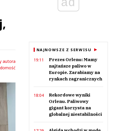
ad
j,
NAJNOWSZE Z SERWISU
Prezes Orlenu: Mamy
19:11
y autora
najtańsze paliwo w
adomość
Europie. Zarabiamy na
rynkach zagranicznych
Rekordowe wyniki
18:04
Orlenu. Paliwowy
gigant korzysta na
globalnej niestabilności
Algida wchodzi w modę.
17:29