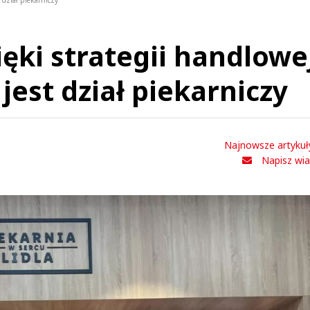
 dział piekarniczy
ęki strategii handlowe
jest dział piekarniczy
Najnowsze artykuł
Napisz wi