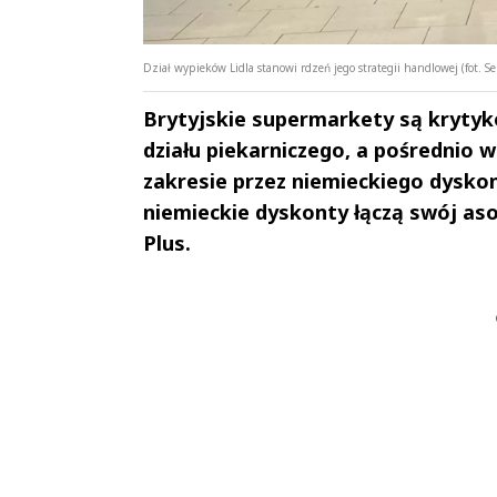
Dział wypieków Lidla stanowi rdzeń jego strategii handlowej (fot. S
Brytyjskie supermarkety są kryty
działu piekarniczego, a pośrednio
zakresie przez niemieckiego dyskon
niemieckie dyskonty łączą swój as
Plus.
Andrzej i Marta
Marta i An
Sterniccy
Sterniccy
▶
▶