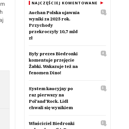
NAJCZĘŚCIEJ KOMENTOWANE
ym
ch
Auchan Polska ujawnia
5
wyniki za 2025 rok.
aj
Przychody
przekroczyły 10,7 mld
zł
Były prezes Biedronki
4
komentuje przejęcie
Żabki. Wskazuje też na
fenomen Dino!
System kaucyjny po
3
raz pierwszy na
Pol‘and‘Rock. Lidl
chwali się wynikiem
Właściciel Biedronki
3