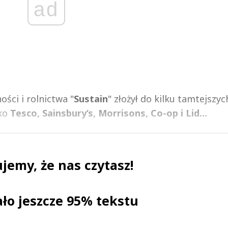
ad
ości i rolnictwa "
Sustain
" złożył do kilku tamtejszyc
wko
Tesco, Sainsbury‘s, Morrisons, Co-op i Lid...
jemy, że nas czytasz!
ało jeszcze 95% tekstu