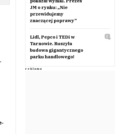
pokazał wyniki. Prezes
JM o rynku: „Nie
przewidujemy
znaczącej poprawy”
Lidl, Pepco i TEDi w
2
Tarnowie. Ruszyła
budowa gigantycznego
parku handlowego!
.
e-