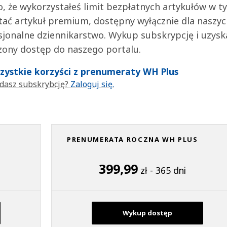
 to, że wykorzystałeś limit bezpłatnych artykułów w t
tać artykuł premium, dostępny wyłącznie dla naszy
jonalne dziennikarstwo. Wykup subskrypcję i uzysk
zony dostęp do naszego portalu.
wszystkie korzyści z prenumeraty WH Plus
dasz subskrybcję?
Zaloguj się.
PRENUMERATA ROCZNA WH PLUS
399,99
zł - 365 dni
Wykup dostęp