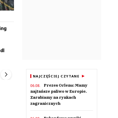
ing
dl
ek
Szefem być Sezon 2
Marcin Przybysz
▶
▶
NAJCZĘŚCIEJ CZYTANE
Prezes Orlenu: Mamy
06.08.
najtańsze paliwo w Europie.
Zarabiamy na rynkach
zagranicznych