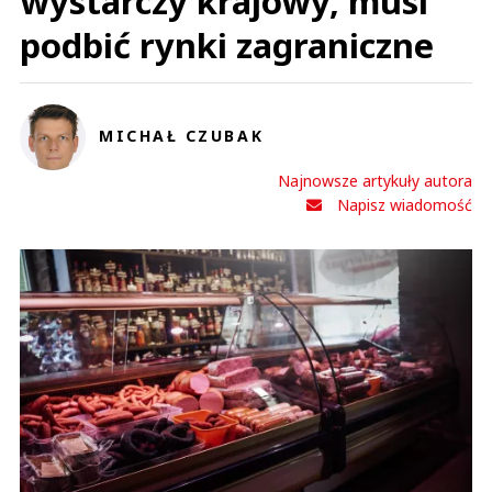
wystarczy krajowy, musi
podbić rynki zagraniczne
MICHAŁ CZUBAK
Najnowsze artykuły autora
Napisz wiadomość