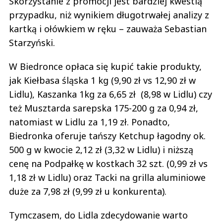
Skorzystanie z promocji jest bardziej kwestią
przypadku, niż wynikiem długotrwałej analizy z
kartką i ołówkiem w ręku – zauważa Sebastian
Starzyński.
W Biedronce opłaca się kupić takie produkty,
jak Kiełbasa śląska 1 kg (9,90 zł vs 12,90 zł w
Lidlu), Kaszanka 1kg za 6,65 zł (8,98 w Lidlu) czy
też Musztarda sarepska 175-200 g za 0,94 zł,
natomiast w Lidlu za 1,19 zł. Ponadto,
Biedronka oferuje tańszy Ketchup łagodny ok.
500 g w kwocie 2,12 zł (3,32 w Lidlu) i niższą
cenę na Podpałkę w kostkach 32 szt. (0,99 zł vs
1,18 zł w Lidlu) oraz Tacki na grilla aluminiowe
duże za 7,98 zł (9,99 zł u konkurenta).
Tymczasem, do Lidla zdecydowanie warto