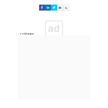
Nie znaleziono komentarzy
Zostaw swoje komentarze
Imię (Wymagane)
ad
Anuluj
Prześlij komentarz