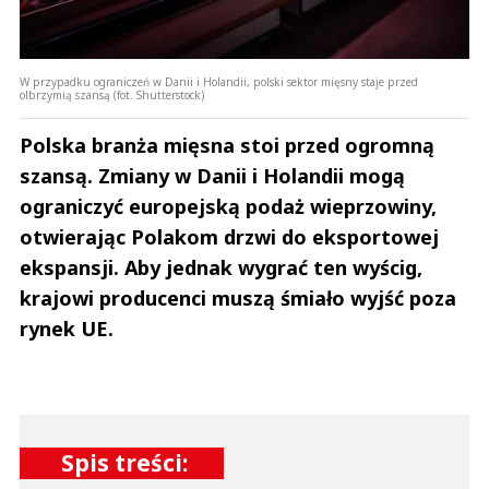
W przypadku ograniczeń w Danii i Holandii, polski sektor mięsny staje przed
olbrzymią szansą (fot. Shutterstock)
Polska branża mięsna stoi przed ogromną
szansą. Zmiany w Danii i Holandii mogą
ograniczyć europejską podaż wieprzowiny,
otwierając Polakom drzwi do eksportowej
ekspansji. Aby jednak wygrać ten wyścig,
krajowi producenci muszą śmiało wyjść poza
rynek UE.
Spis treści: