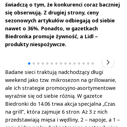
świadczą o tym, że konkurenci coraz baczniej
się obserwują. Z drugiej strony, ceny
sezonowych artykułów odbiegają od siebie
nawet o 36%. Ponadto, w gazetkach
Biedronka promuje żywność, a Lidl –
produkty niespożywcze.
Andrzej i Marta Sterniccy
Marta i 
▶
Badane sieci traktują nadchodzący długi
weekend jako tzw. mikrosezon na grillowanie,
ale ich strategie promocyjno-asortymentowe
wyraźnie się od siebie różnią. W gazetce
Biedronki do 14.06 trwa akcja specjalna „Czas
na grill”, która zajmuje 6 stron. Aż 3 z nich
przedstawiają mięsa i wędliny, 2 – napoje, a 1 –