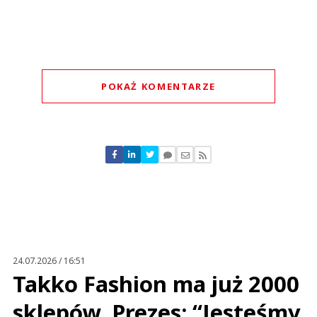
POKAŻ KOMENTARZE
Komentarze (
0
)
Nie znaleziono komentarzy
Zostaw swoje komentarze
Imię (Wymagane)
Anuluj
Prześlij komentarz
24.07.2026 / 16:51
Takko Fashion ma już 2000
sklepów. Prezes: “Jesteśmy