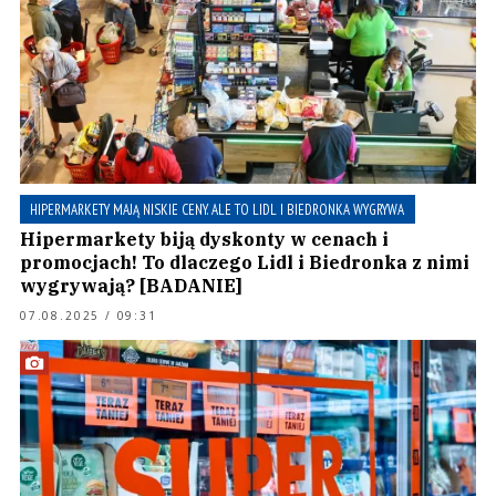
HIPERMARKETY MAJĄ NISKIE CENY. ALE TO LIDL I BIEDRONKA WYGRYWA
Hipermarkety biją dyskonty w cenach i
promocjach! To dlaczego Lidl i Biedronka z nimi
wygrywają? [BADANIE]
07.08.2025 / 09:31