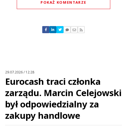
POKAŻ KOMENTARZE
Komentarze (
0
)
Nie znaleziono komentarzy
Zostaw swoje komentarze
Imię (Wymagane)
Anuluj
Prześlij komentarz
29.07.2026 / 12:28
Eurocash traci członka
zarządu. Marcin Celejowski
był odpowiedzialny za
zakupy handlowe