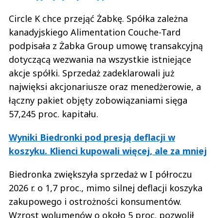
Circle K chce przejąć Żabkę. Spółka zależna
kanadyjskiego Alimentation Couche-Tard
podpisała z Żabka Group umowę transakcyjną
dotyczącą wezwania na wszystkie istniejące
akcje spółki. Sprzedaż zadeklarowali już
najwięksi akcjonariusze oraz menedżerowie, a
łączny pakiet objęty zobowiązaniami sięga
57,245 proc. kapitału.
Wyniki Biedronki pod presją deflacji w
koszyku. Klienci kupowali więcej, ale za mniej
Biedronka zwiększyła sprzedaż w I półroczu
2026 r. o 1,7 proc., mimo silnej deflacji koszyka
zakupowego i ostrożności konsumentów.
Wzrost wolumenów o około 5 proc. pozwolił