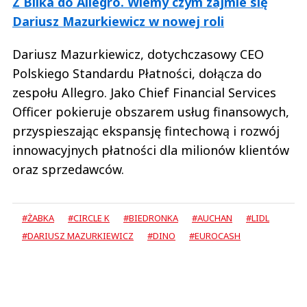
Z Blika do Allegro. Wiemy czym zajmie się
Dariusz Mazurkiewicz w nowej roli
Dariusz Mazurkiewicz, dotychczasowy CEO
Polskiego Standardu Płatności, dołącza do
zespołu Allegro. Jako Chief Financial Services
Officer pokieruje obszarem usług finansowych,
przyspieszając ekspansję fintechową i rozwój
innowacyjnych płatności dla milionów klientów
oraz sprzedawców.
#ŻABKA
#CIRCLE K
#BIEDRONKA
#AUCHAN
#LIDL
#DARIUSZ MAZURKIEWICZ
#DINO
#EUROCASH