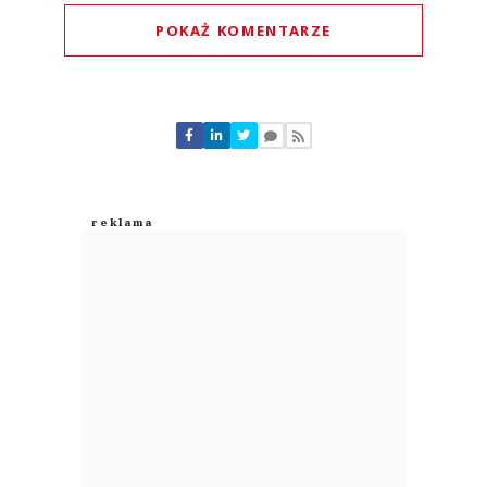
POKAŻ KOMENTARZE
Komentarze (
0
)
Nie znaleziono komentarzy
Zostaw swoje komentarze
Imię (Wymagane)
Anuluj
Prześlij komentarz