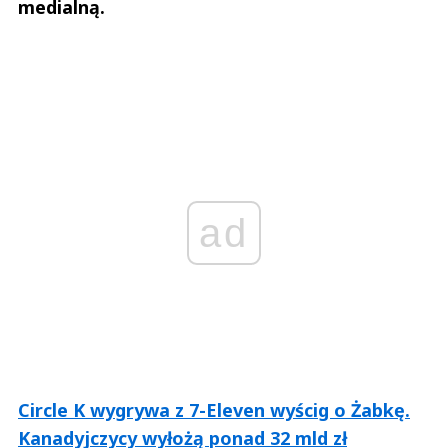
medialną.
ad
Circle K wygrywa z 7-Eleven wyścig o Żabkę.
Kanadyjczycy wyłożą ponad 32 mld zł