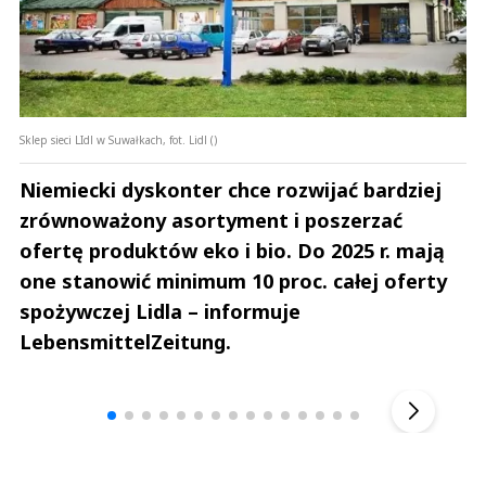
Sklep sieci LIdl w Suwałkach, fot. Lidl ()
Niemiecki dyskonter chce rozwijać bardziej
zrównoważony asortyment i poszerzać
ofertę produktów eko i bio. Do 2025 r. mają
one stanowić minimum 10 proc. całej oferty
spożywczej Lidla – informuje
LebensmittelZeitung.
Andrzej i Marta Sterniccy
Marta i 
▶