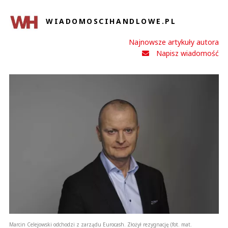
WIADOMOSCIHANDLOWE.PL
Najnowsze artykuły autora
Napisz wiadomość
Marcin Celejowski odchodzi z zarządu Eurocash. Złożył rezygnację (fot. mat.