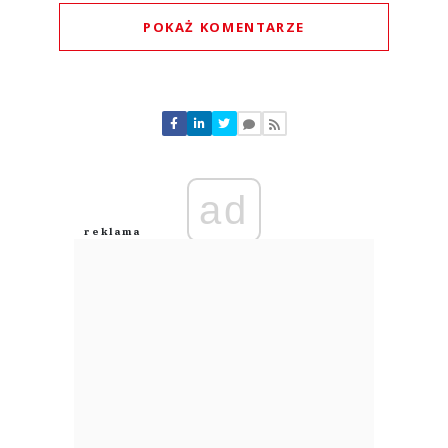
POKAŻ KOMENTARZE
Komentarze (
0
)
Nie znaleziono komentarzy
Zostaw swoje komentarze
Imię (Wymagane)
ad
Anuluj
Prześlij komentarz