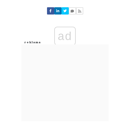
Komentarze (
0
)
Nie znaleziono komentarzy
Zostaw swoje komentarze
Imię (Wymagane)
ad
Anuluj
Prześlij komentarz