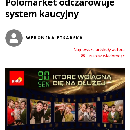
Polomarket odczarowuje
system kaucyjny
WERONIKA PISARSKA
Najnowsze artykuły autora
Napisz wiadomość