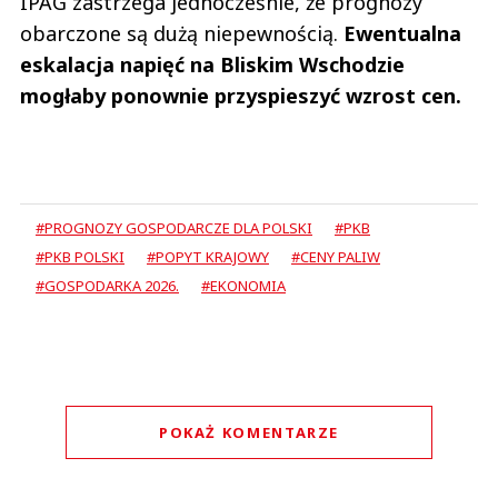
IPAG zastrzega jednocześnie, że prognozy
obarczone są dużą niepewnością.
Ewentualna
eskalacja napięć na Bliskim Wschodzie
mogłaby ponownie przyspieszyć wzrost cen.
#PROGNOZY GOSPODARCZE DLA POLSKI
#PKB
#PKB POLSKI
#POPYT KRAJOWY
#CENY PALIW
#GOSPODARKA 2026.
#EKONOMIA
POKAŻ KOMENTARZE