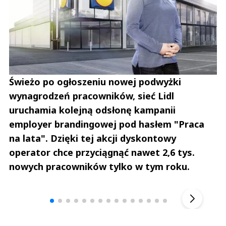
Świeżo po ogłoszeniu nowej podwyżki
wynagrodzeń pracowników, sieć Lidl
uruchamia kolejną odsłonę kampanii
employer brandingowej pod hasłem "Praca
na lata". Dzięki tej akcji dyskontowy
operator chce przyciągnąć nawet 2,6 tys.
nowych pracowników tylko w tym roku.
Andrzej i Marta Sterniccy
Marta i 
▶