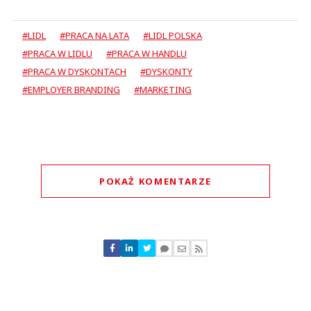
#LIDL
#PRACA NA LATA
#LIDL POLSKA
#PRACA W LIDLU
#PRACA W HANDLU
#PRACA W DYSKONTACH
#DYSKONTY
#EMPLOYER BRANDING
#MARKETING
POKAŻ KOMENTARZE
Komentarze (
0
)
Nie znaleziono komentarzy
Zostaw swoje komentarze
Imię (Wymagane)