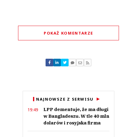
POKAŻ KOMENTARZE
Komentarze (
0
)
Nie znaleziono komentarzy
Zostaw swoje komentarze
Imię (Wymagane)
Anuluj
NAJNOWSZE Z SERWISU
Prześlij komentarz
LPP dementuje, że ma długi
19:49
w Bangladeszu. W tle 40 mln
dolarów i rosyjska firma