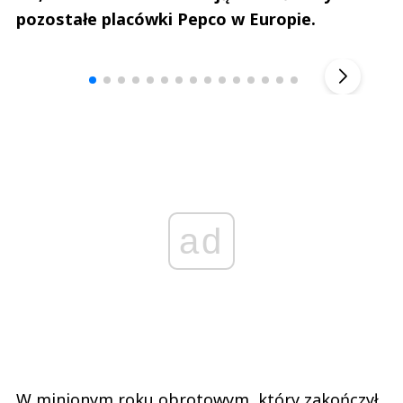
pozostałe placówki Pepco w Europie.
Andrzej i Marta Sterniccy
Michał S
▶
ad
W minionym roku obrotowym, który zakończył