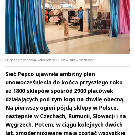
Sklep Pepco w nowym koncepcie w CH Wola Park w Warszawie
Sieć Pepco ujawniła ambitny plan
unowocześnienia do końca przyszłego roku
aż 1800 sklepów spośród 2900 placówek
działających pod tym logo na chwilę obecną.
Na pierwszy ogień pójdą sklepy w Polsce,
następnie w Czechach, Rumunii, Słowacji i na
Węgrzech. Potem, w ciągu kolejnych dwóch
lat, zmodernizowane mają zostać wszystkie