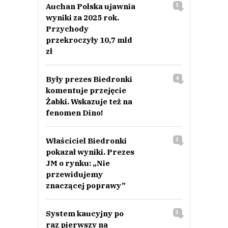
Auchan Polska ujawnia
5
wyniki za 2025 rok.
Przychody
przekroczyły 10,7 mld
zł
Były prezes Biedronki
4
komentuje przejęcie
Żabki. Wskazuje też na
fenomen Dino!
Właściciel Biedronki
3
pokazał wyniki. Prezes
JM o rynku: „Nie
przewidujemy
znaczącej poprawy”
System kaucyjny po
3
raz pierwszy na