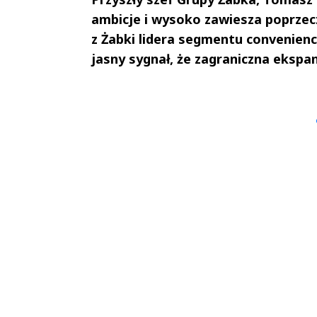
ambicje i wysoko zawiesza poprzec
z Żabki lidera segmentu convenienc
jasny sygnał, że zagraniczna ekspan
Andrzej i Marta
Marta i An
Sterniccy
Sterniccy
▶
▶