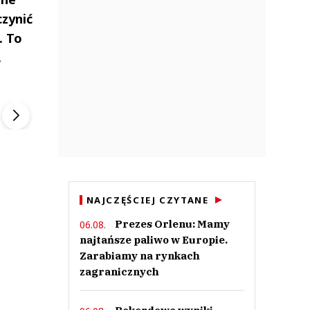
zynić
. To
.
ek
Szefem być Sezon 2
Marcin Przybysz
▶
▶
NAJCZĘŚCIEJ CZYTANE
Prezes Orlenu: Mamy
06.08.
najtańsze paliwo w Europie.
Zarabiamy na rynkach
zagranicznych