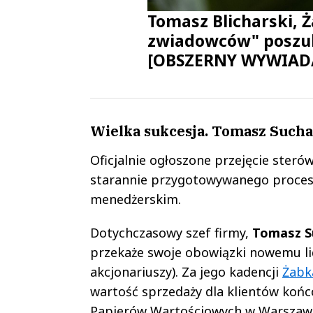
Tomasz Blicharski, 
zwiadowców" poszuk
[OBSZERNY WYWIAD
Wielka sukcesja. Tomasz Sucha
Oficjalnie ogłoszone przejęcie steró
starannie przygotowywanego proces
menedżerskim.
Dotychczasowy szef firmy,
Tomasz S
przekaże swoje obowiązki nowemu li
akcjonariuszy). Za jego kadencji
Żab
wartość sprzedaży dla klientów końc
Papierów Wartościowych w Warszawie.