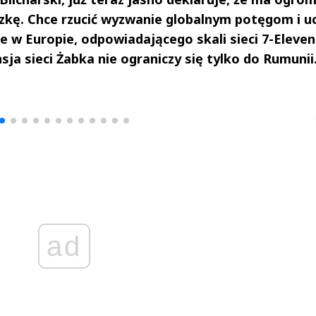
zkę. Chce rzucić wyzwanie globalnym potęgom i uc
e w Europie, odpowiadającego skali sieci 7-Eleven
sja sieci Żabka nie ograniczy się tylko do Rumunii
drzej
Michał Stężalski
FineDiningWe
▶
▶
ad