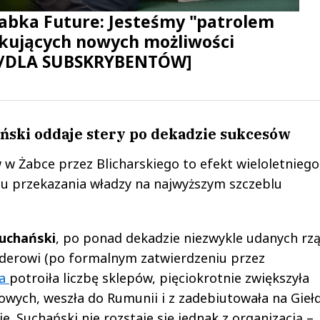
Żabka Future: Jesteśmy "patrolem
ujących nowych możliwości
/DLA SUBSKRYBENTÓW]
ński oddaje stery po dekadzie sukcesów
w w Żabce przez Blicharskiego to efekt wieloletniego
u przekazania władzy na najwyższym szczeblu
uchański
, po ponad dekadzie niezwykle udanych rz
derowi (po formalnym zatwierdzeniu przez
ka
potroiła liczbę sklepów, pięciokrotnie zwiększyła
owych, weszła do Rumunii i z zadebiutowała na Gieł
 Suchański nie rozstaje się jednak z organizacją –