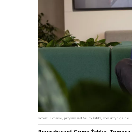
Tomasz Blicharski, przyszły szef Grupy Żabka, chce uczynić z niej 
Przyszły szef Grupy Żabka, Tomasz 