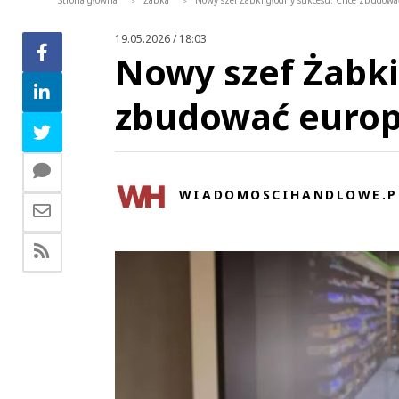
Strona główna
Żabka
Nowy szef Żabki głodny sukcesu. Chce zbudować
>
>
19.05.2026 / 18:03
Nowy szef Żabki
zbudować europe
WIADOMOSCIHANDLOWE.P