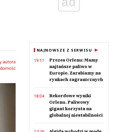
ad
NAJNOWSZE Z SERWISU
Prezes Orlenu: Mamy
19:11
y autora
najtańsze paliwo w
adomość
Europie. Zarabiamy na
rynkach zagranicznych
Rekordowe wyniki
18:04
Orlenu. Paliwowy
gigant korzysta na
globalnej niestabilności
Algida wchodzi w modę.
17:29