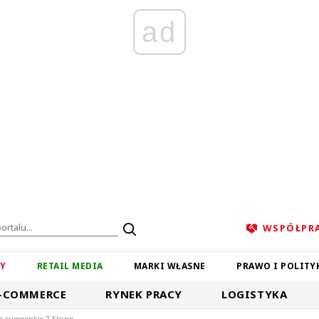
ad
WSPÓŁPR
ZY
RETAIL MEDIA
MARKI WŁASNE
PRAWO I POLITY
-COMMERCE
RYNEK PRACY
LOGISTYKA