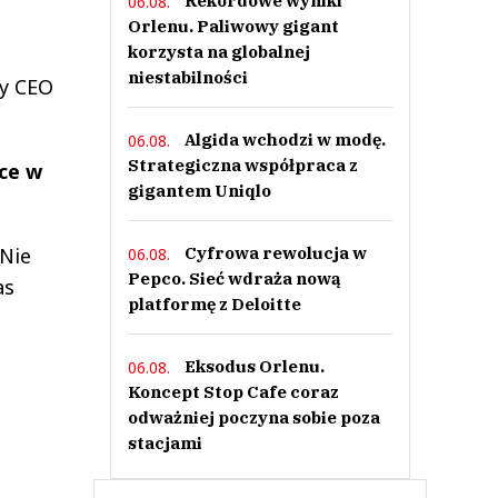
Rekordowe wyniki
06.08.
Orlenu. Paliwowy gigant
korzysta na globalnej
niestabilności
wy CEO
Algida wchodzi w modę.
06.08.
Strategiczna współpraca z
ce w
gigantem Uniqlo
 Nie
Cyfrowa rewolucja w
06.08.
Pepco. Sieć wdraża nową
as
platformę z Deloitte
Eksodus Orlenu.
06.08.
Koncept Stop Cafe coraz
odważniej poczyna sobie poza
stacjami