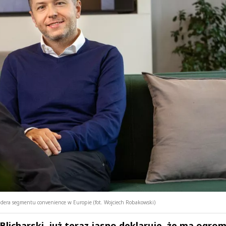
lidera segmentu convenience w Europie (fot. Wojciech Robakowski)
Blicharski, już teraz jasno deklaruje, że ma ogro