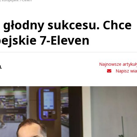
 europejskie 7-Eleven
 głodny sukcesu. Chce
jskie 7-Eleven
Najnowsze artykuł
L
Napisz wi