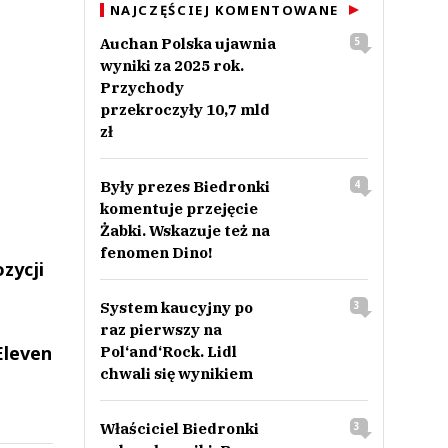
NAJCZĘŚCIEJ KOMENTOWANE
Auchan Polska ujawnia
5
wyniki za 2025 rok.
Przychody
przekroczyły 10,7 mld
zł
Były prezes Biedronki
4
komentuje przejęcie
Żabki. Wskazuje też na
fenomen Dino!
zycji
System kaucyjny po
3
raz pierwszy na
Eleven
Pol‘and‘Rock. Lidl
chwali się wynikiem
Właściciel Biedronki
3